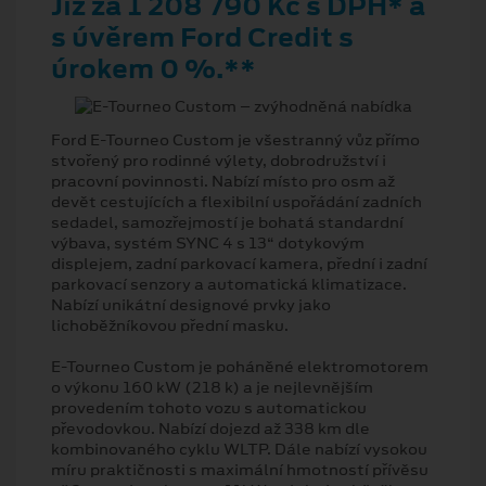
Již za 1 208 790 Kč s DPH* a
s úvěrem Ford Credit s
úrokem 0 %.**
Ford E-Tourneo Custom je všestranný vůz přímo
stvořený pro rodinné výlety, dobrodružství i
pracovní povinnosti. Nabízí místo pro osm až
devět cestujících a flexibilní uspořádání zadních
sedadel, samozřejmostí je bohatá standardní
výbava, systém SYNC 4 s 13“ dotykovým
displejem, zadní parkovací kamera, přední i zadní
parkovací senzory a automatická klimatizace.
Nabízí unikátní designové prvky jako
lichoběžníkovou přední masku.
E-Tourneo Custom je poháněné elektromotorem
o výkonu 160 kW (218 k) a je nejlevnějším
provedením tohoto vozu s automatickou
převodovkou. Nabízí dojezd až 338 km dle
kombinovaného cyklu WLTP. Dále nabízí vysokou
míru praktičnosti s maximální hmotností přívěsu