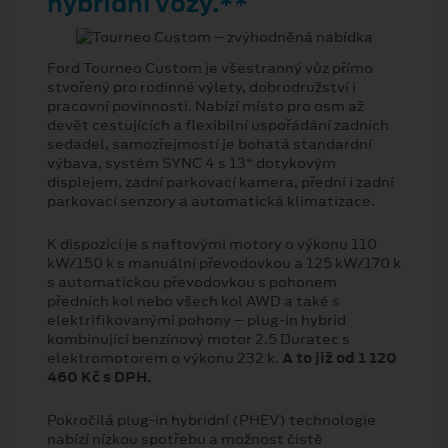
hybridní vozy.**
Ford Tourneo Custom je všestranný vůz přímo
stvořený pro rodinné výlety, dobrodružství i
pracovní povinnosti. Nabízí místo pro osm až
devět cestujících a flexibilní uspořádání zadních
sedadel, samozřejmostí je bohatá standardní
výbava, systém SYNC 4 s 13“ dotykovým
displejem, zadní parkovací kamera, přední i zadní
parkovací senzory a automatická klimatizace.
K dispozici je s naftovými motory o výkonu 110
kW/150 k s manuální převodovkou a 125 kW/170 k
s automatickou převodovkou s pohonem
předních kol nebo všech kol AWD a také s
elektrifikovanými pohony – plug-in hybrid
kombinující benzínový motor 2.5 Duratec s
elektromotorem o výkonu 232 k.
A to již od 1 120
460 Kč s DPH.
Pokročilá plug-in hybridní (PHEV) technologie
nabízí nízkou spotřebu a možnost čistě