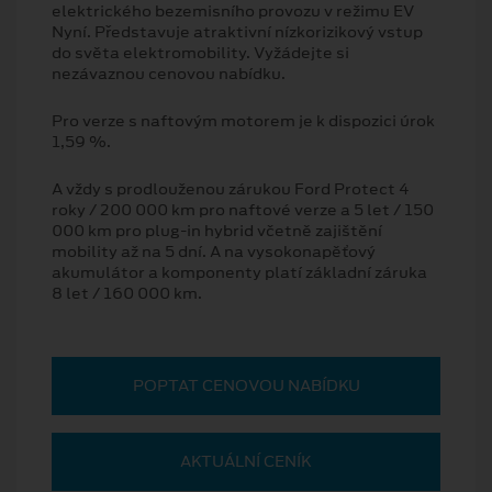
elektrického bezemisního provozu v režimu EV
Nyní. Představuje atraktivní nízkorizikový vstup
do světa elektromobility. Vyžádejte si
nezávaznou cenovou nabídku.
Pro verze s naftovým motorem je k dispozici úrok
1,59 %.
A vždy s prodlouženou zárukou Ford Protect 4
roky / 200 000 km pro naftové verze a 5 let / 150
000 km pro plug-in hybrid včetně zajištění
mobility až na 5 dní. A na vysokonapěťový
akumulátor a komponenty platí základní záruka
8 let / 160 000 km.
POPTAT CENOVOU NABÍDKU
AKTUÁLNÍ CENÍK