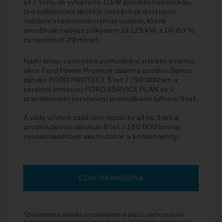
až 2 tuny. Je vybaveno 11kW palubní nabíječkou,
pro nabíjení na delších cestách je dostupné
nabíjení stejnosměrným proudem, které
umožňuje nabíjet příkonem až 125 kW, z 10-80 %
za necelých 29 minut.
Nad rámec cenového zvýhodnění získáte v rámci
akce Ford Power Promise zdarma prodlouženou
záruku FORD PROTECT 5 let / 150 000 km a
servisní smlouvu FORD SERVICE PLAN se 2
pravidelnými servisními prohlídkami během 5 let.
A vždy včetně zajištění mobility až na 5 dní a
prodlouženou zárukou 8 let / 160 000 km na
vysokonapěťový akumulátor a komponenty.
CENOVÁ NABÍDKA
*Zvýhodněná nabídka pro podnikatele platí u participujících
autorizovaných partnerů Ford do 30. 9. 2026 nebo do odvolání