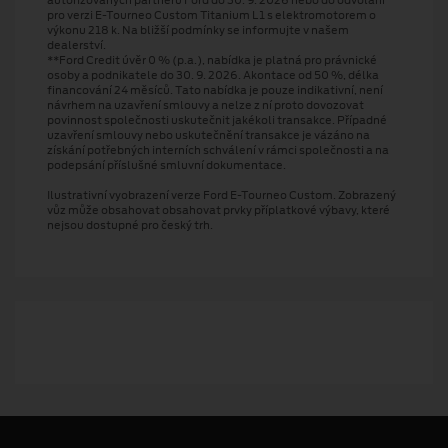
pro verzi E-Tourneo Custom Titanium L1 s elektromotorem o
výkonu 218 k. Na bližší podmínky se informujte v našem
dealerství.
**Ford Credit úvěr 0 % (p.a.), nabídka je platná pro právnické
osoby a podnikatele do 30. 9. 2026. Akontace od 50 %, délka
financování 24 měsíců. Tato nabídka je pouze indikativní, není
návrhem na uzavření smlouvy a nelze z ní proto dovozovat
povinnost společnosti uskutečnit jakékoli transakce. Případné
uzavření smlouvy nebo uskutečnění transakce je vázáno na
získání potřebných interních schválení v rámci společnosti a na
podepsání příslušné smluvní dokumentace.
Ilustrativní vyobrazení verze Ford E-Tourneo Custom. Zobrazený
vůz může obsahovat obsahovat prvky příplatkové výbavy, které
nejsou dostupné pro český trh.