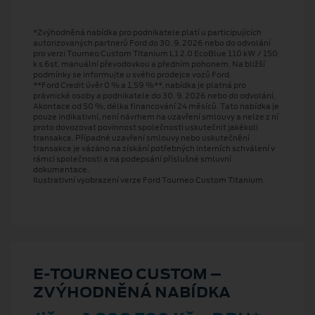
*Zvýhodněná nabídka pro podnikatele platí u participujících
autorizovaných partnerů Ford do 30. 9. 2026 nebo do odvolání
pro verzi Tourneo Custom Titanium L1 2.0 EcoBlue 110 kW / 150
k s 6st. manuální převodovkou a předním pohonem. Na bližší
podmínky se informujte u svého prodejce vozů Ford.
**Ford Credit úvěr 0 % a 1,59 %**, nabídka je platná pro
právnické osoby a podnikatele do 30. 9. 2026 nebo do odvolání.
Akontace od 50 %, délka financování 24 měsíců. Tato nabídka je
pouze indikativní, není návrhem na uzavření smlouvy a nelze z ní
proto dovozovat povinnost společnosti uskutečnit jakékoli
transakce. Případné uzavření smlouvy nebo uskutečnění
transakce je vázáno na získání potřebných interních schválení v
rámci společnosti a na podepsání příslušné smluvní
dokumentace.
Ilustrativní vyobrazení verze Ford Tourneo Custom Titanium.
E⁠-⁠TOURNEO CUSTOM –
ZVÝHODNĚNÁ NABÍDKA