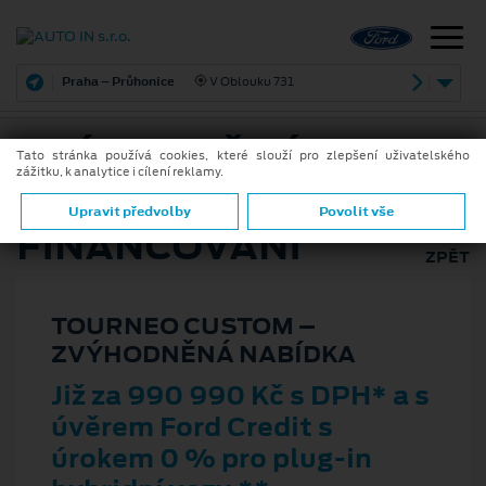
Praha – Průhonice
V Oblouku 731
ZVÝHODNĚNÁ
Tato stránka používá cookies, které slouží pro zlepšení uživatelského
zážitku, k analytice i cílení reklamy.
NABÍDKA A
Upravit předvolby
Povolit vše
FINANCOVÁNÍ
ZPĚT
TOURNEO CUSTOM –
ZVÝHODNĚNÁ NABÍDKA
Již za 990 990 Kč s DPH* a s
úvěrem Ford Credit s
úrokem 0 % pro plug-in