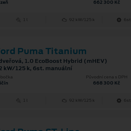
lzeň
662 300 Kč
1 l
92 kW/125 k
6st
ord Puma Titanium
dveřová, 1.0 EcoBoost Hybrid (mHEV)
2 kW/125 k, 6st. manuální
bočka
Původní cena s DPH
ěčín
668 300 Kč
1 l
92 kW/125 k
6st