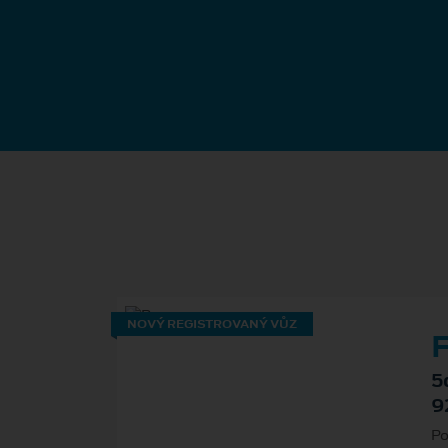
NOVÝ REGISTROVANÝ VŮZ
F
5
9
Po