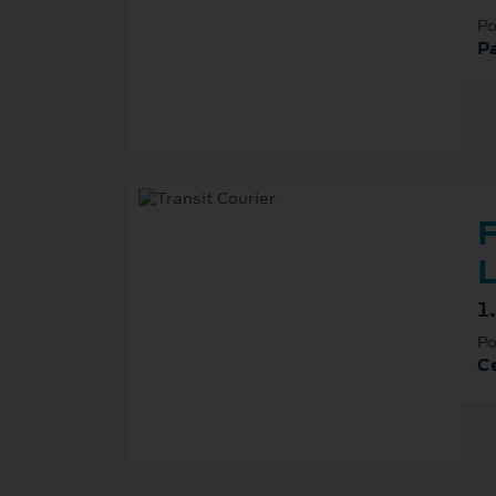
Po
P
F
L
1
Po
Ce