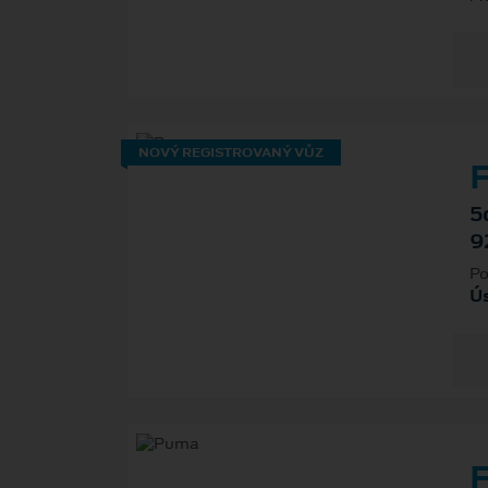
NOVÝ REGISTROVANÝ VŮZ
F
5
9
Po
Ú
F