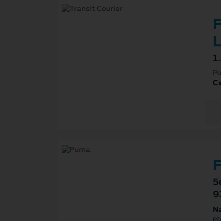
F
L
1
Po
Ce
F
5
9
Na
Př