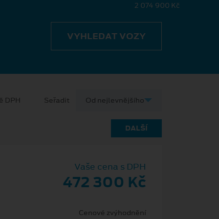
2 074 900 Kč
VYHLEDAT VOZY
ně DPH
Seřadit
DALŠÍ
Vaše cena s DPH
472 300 Kč
Cenové zvýhodnění