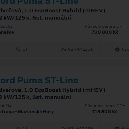
ord Puma ST-Line
dveřová, 1.0 EcoBoost Hybrid (mHEV)
2 kW/125 k, 6st. manuální
bočka
Původní cena s DPH
enešov
700 800 Kč
1 l
92 kW/125 k
6st
ord Puma ST-Line
dveřová, 1.0 EcoBoost Hybrid (mHEV)
2 kW/125 k, 6st. manuální
bočka
Původní cena s DPH
trava - Mariánské Hory
713 800 Kč
1 l
92 kW/125 k
6st