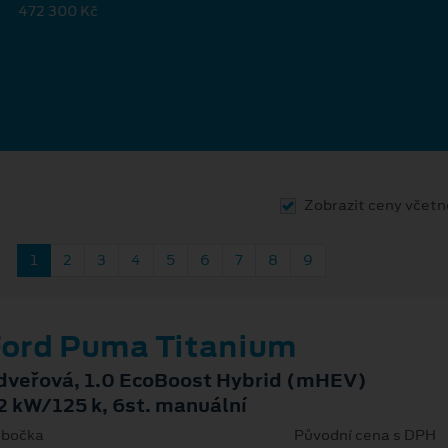
472 300 Kč
Zobrazit ceny včet
1
2
3
4
5
6
7
8
9
ord Puma Titanium
dveřová, 1.0 EcoBoost Hybrid (mHEV)
2 kW/125 k, 6st. manuální
bočka
Původní cena s DPH