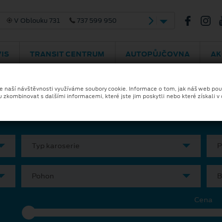
V Oblouku 731
737 599 950
IS
TRANSIT CENTRUM
AUTOPŮJČOVNA
AK
ka a financování
Skladové vozy
Ele
ze naší návštěvnosti využíváme soubory cookie. Informace o tom, jak náš web pou
u zkombinovat s dalšími informacemi, které jste jim poskytli nebo které získali v
Typ karoserie
P
Pohon
B
Cena