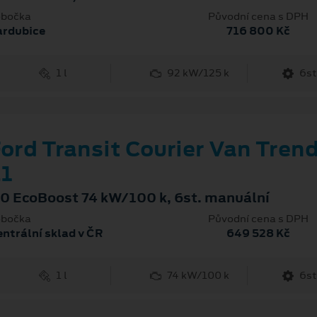
bočka
Původní cena s DPH
ardubice
716 800 Kč
1 l
92 kW/125 k
6st
ord Transit Courier Van Tren
1
.0 EcoBoost 74 kW/100 k, 6st. manuální
bočka
Původní cena s DPH
ntrální sklad v ČR
649 528 Kč
1 l
74 kW/100 k
6st