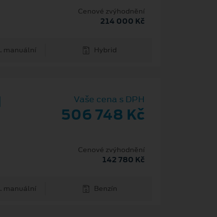
Cenové zvýhodnění
214 000 Kč
. manuální
Hybrid
d
Vaše cena s DPH
506 748 Kč
Cenové zvýhodnění
142 780 Kč
. manuální
Benzín