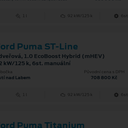
1 l
92 kW/125 k
6st
ord Puma ST-Line
dveřová, 1.0 EcoBoost Hybrid (mHEV)
2 kW/125 k, 6st. manuální
bočka
Původní cena s DPH
stí nad Labem
708 800 Kč
1 l
92 kW/125 k
6st
ord Puma Titanium