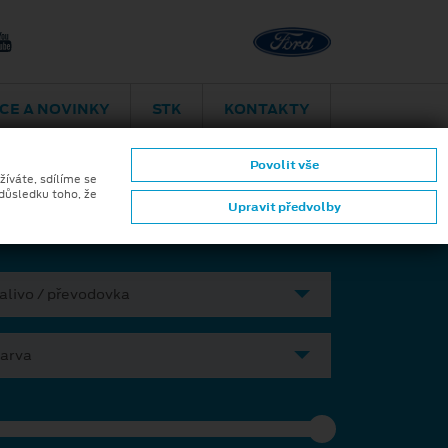
Plzeň
Plaská 1937/
CE A NOVINKY
STK
KONTAKTY
ktromobilita
Aplikace Ford
Povolit vše
žíváte, sdílíme se
 důsledku toho, že
Upravit předvolby
alivo / převodovka
arva