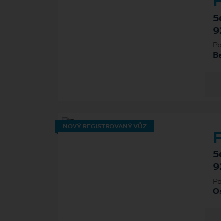
F
5
9
Po
B
NOVÝ REGISTROVANÝ VŮZ
F
5
9
Po
Os