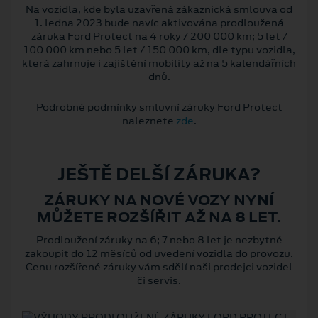
Na vozidla, kde byla uzavřená zákaznická smlouva od
1. ledna 2023 bude navíc aktivována prodloužená
záruka Ford Protect na 4 roky / 200 000 km; 5 let /
100 000 km nebo 5 let / 150 000 km, dle typu vozidla,
která zahrnuje i zajištění mobility až na 5 kalendářních
dnů.
Podrobné podmínky smluvní záruky Ford Protect
naleznete
zde
.
JEŠTĚ DELŠÍ ZÁRUKA?
ZÁRUKY NA NOVÉ VOZY NYNÍ
MŮŽETE ROZŠÍŘIT AŽ NA 8 LET.
Prodloužení záruky na 6; 7 nebo 8 let je nezbytné
zakoupit do 12 měsíců od uvedení vozidla do provozu.
Cenu rozšířené záruky vám sdělí naši prodejci vozidel
či servis.