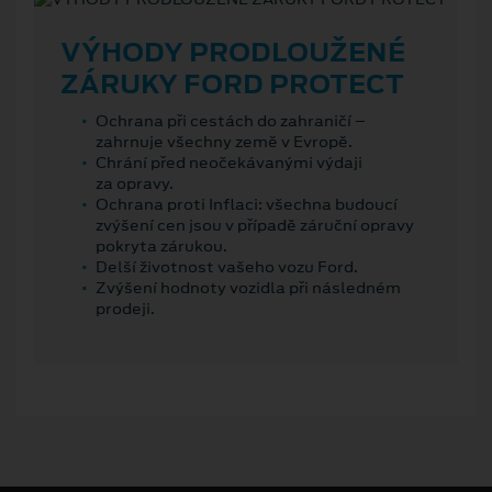
VÝHODY PRODLOUŽENÉ
ZÁRUKY FORD PROTECT
Ochrana při cestách do zahraničí –
zahrnuje všechny země v Evropě.
Chrání před neočekávanými výdaji
za opravy.
Ochrana proti Inflaci: všechna budoucí
zvýšení cen jsou v případě záruční opravy
pokryta zárukou.
Delší životnost vašeho vozu Ford.
Zvýšení hodnoty vozidla při následném
prodeji.