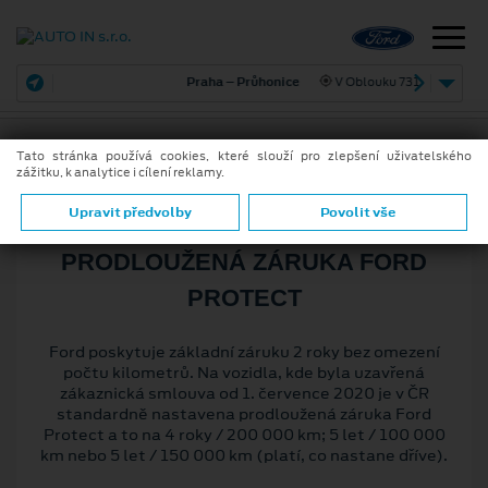
Praha – Průhonice
V Oblouku 731
Tato stránka používá cookies, které slouží pro zlepšení uživatelského
zážitku, k analytice i cílení reklamy.
ZÁRUKY
Upravit předvolby
Povolit vše
PRODLOUŽENÁ ZÁRUKA FORD
PROTECT
Ford poskytuje základní záruku 2 roky bez omezení
počtu kilometrů. Na vozidla, kde byla uzavřená
zákaznická smlouva od 1. července 2020 je v ČR
standardně nastavena prodloužená záruka Ford
Protect a to na 4 roky / 200 000 km; 5 let / 100 000
km nebo 5 let / 150 000 km (platí, co nastane dříve).