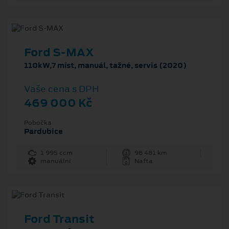
Ford S-MAX
110kW,7 míst, manuál, tažné, servis (2020)
Vaše cena s DPH
469 000 Kč
Pobočka
Pardubice
1 995 ccm
98 481 km
manuální
Nafta
Ford Transit