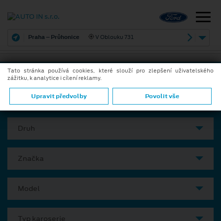
Praha – Průhonice
V Oblouku 731
Tato stránka používá cookies, které slouží pro zlepšení uživatelského
zážitku, k analytice i cílení reklamy.
VYBERTE SI VÁŠ VŮZ
Upravit předvolby
Povolit vše
Druh
Značka
Model
Typ karoserie