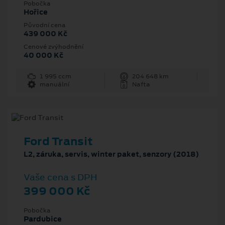
Pobočka
Hořice
Původní cena
439 000 Kč
Cenové zvýhodnění
40 000 Kč
1 995 ccm
204 648 km
manuální
Nafta
Ford Transit
L2, záruka, servis, winter paket, senzory (2018)
Vaše cena s DPH
399 000 Kč
Pobočka
Pardubice