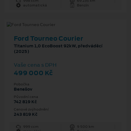
998 ccm
69 235 km
automatická
Benzín
Ford Tourneo Courier
Titanium 1,0 EcoBoost 92kW, předváděcí
(2025)
Vaše cena s DPH
499 000 Kč
Pobočka
Benešov
Původní cena
742 819 Kč
Cenové zvýhodnění
243 819 Kč
999 ccm
9 500 km