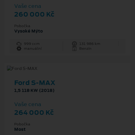
Vaše cena
260 000 Kč
Pobočka
Vysoké Mýto
999 ccm
131 986 km
manuální
Benzín
Ford S-MAX
1,5 118 KW (2018)
Vaše cena
264 000 Kč
Pobočka
Most