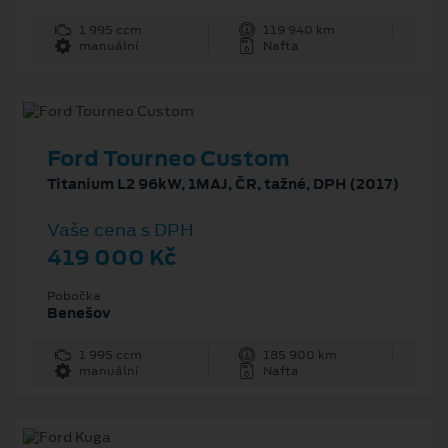
1 995 ccm
119 940 km
manuální
Nafta
Ford Tourneo Custom
Titanium L2 96kW, 1MAJ, ČR, tažné, DPH (2017)
Vaše cena s DPH
419 000 Kč
Pobočka
Benešov
1 995 ccm
185 900 km
manuální
Nafta