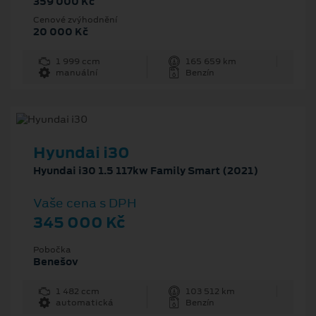
359 000 Kč
Cenové zvýhodnění
20 000 Kč
1 999 ccm
165 659 km
manuální
Benzín
Hyundai i30
Hyundai i30 1.5 117kw Family Smart (2021)
Vaše cena s DPH
345 000 Kč
Pobočka
Benešov
1 482 ccm
103 512 km
automatická
Benzín