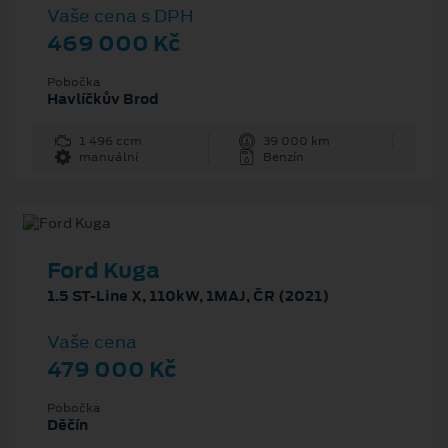
Vaše cena s DPH
469 000 Kč
Pobočka
Havlíčkův Brod
1 496 ccm
39 000 km
manuální
Benzín
Ford Kuga
1.5 ST-Line X, 110kW, 1MAJ, ČR (2021)
Vaše cena
479 000 Kč
Pobočka
Děčín