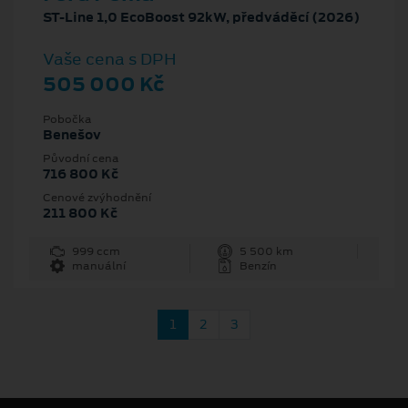
ST-Line 1,0 EcoBoost 92kW, předváděcí (2026)
Vaše cena s DPH
505 000 Kč
Pobočka
Benešov
Původní cena
716 800 Kč
Cenové zvýhodnění
211 800 Kč
999 ccm
5 500 km
manuální
Benzín
1
2
3