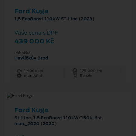
Ford Kuga
1,5 EcoBoost 110kW ST-Line (2023)
Vaše cena s DPH
439 000 Kč
Pobočka
Havlíčkův Brod
1 496 ccm
125 000 km
manuální
Benzín
Ford Kuga
St-Line_1.5 EcoBoost 110kW/150k_6st.
man._2020 (2020)