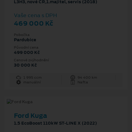
L3H3, nové ČR,1.majitel, servis (2018)
Vaše cena s DPH
469 000 Kč
Pobočka
Pardubice
Původní cena
499 000 Kč
Cenové zvýhodnění
30 000 Kč
1 995 ccm
94 400 km
manuální
Nafta
Ford Kuga
1.5 EcoBoost 110kW ST-LINE X (2022)