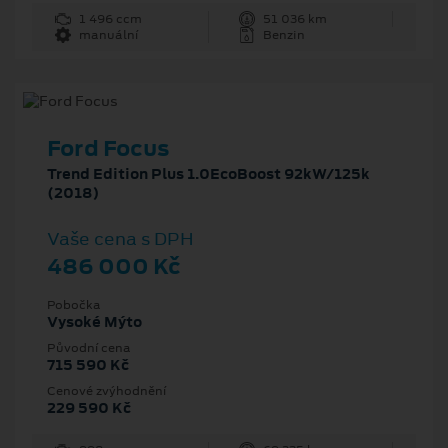
1 496 ccm
51 036 km
manuální
Benzin
Ford Focus
Trend Edition Plus 1.0EcoBoost 92kW/125k
(2018)
Vaše cena s DPH
486 000 Kč
Pobočka
Vysoké Mýto
Původní cena
715 590 Kč
Cenové zvýhodnění
229 590 Kč