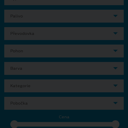
Palivo
Převodovka
Pohon
Barva
Kategorie
Pobočka
Cena