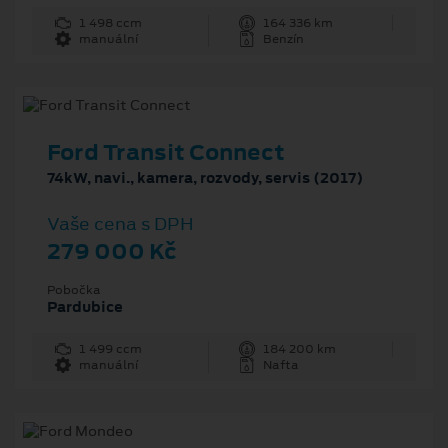
1 498 ccm
164 336 km
manuální
Benzín
Ford Transit Connect
74kW, navi., kamera, rozvody, servis (2017)
Vaše cena s DPH
279 000 Kč
Pobočka
Pardubice
1 499 ccm
184 200 km
manuální
Nafta