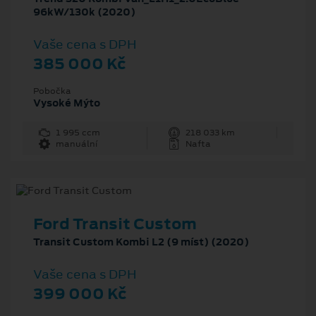
96kW/130k (2020)
Vaše cena s DPH
385 000 Kč
Pobočka
Vysoké Mýto
1 995 ccm
218 033 km
manuální
Nafta
Ford Transit Custom
Transit Custom Kombi L2 (9 míst) (2020)
Vaše cena s DPH
399 000 Kč