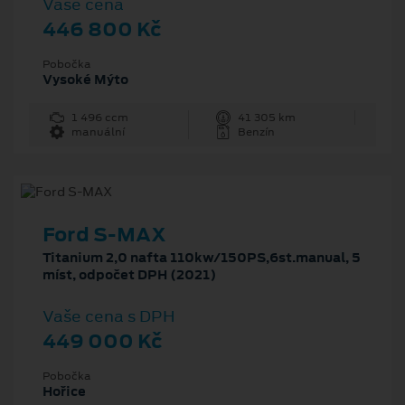
Vaše cena
446 800 Kč
Pobočka
Vysoké Mýto
1 496 ccm
41 305 km
manuální
Benzín
Ford S-MAX
Titanium 2,0 nafta 110kw/150PS,6st.manual, 5
míst, odpočet DPH (2021)
Vaše cena s DPH
449 000 Kč
Pobočka
Hořice