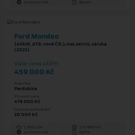
automatická
Benzín
Ford Mondeo
140kW, AT8, nové ČR,1.maj.servis, záruka
(2021)
Vaše cena s DPH
459 000 Kč
Pobočka
Pardubice
Původní cena
479 000 Kč
Cenové zvýhodnění
20 000 Kč
1 995 ccm
175 980 km
automatická
Nafta