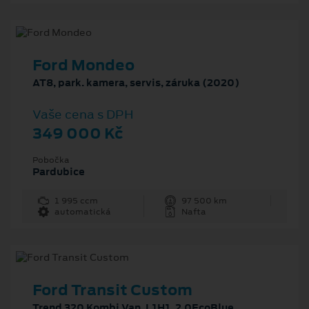
Ford Mondeo
AT8, park. kamera, servis, záruka (2020)
Vaše cena s DPH
349 000 Kč
Pobočka
Pardubice
1 995 ccm
97 500 km
automatická
Nafta
Ford Transit Custom
Trend 320 Kombi Van_L1H1_2.0EcoBlue