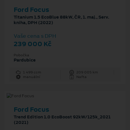
Ford Focus
Titanium 1.5 EcoBlue 88kW, ČR, 1. maj., Serv.
kniha, DPH (2022)
Vaše cena s DPH
239 000 Kč
Pobočka
Pardubice
1 499 ccm
209 005 km
manuální
Nafta
Ford Focus
Trend Edition 1.0 EcoBoost 92kW/125k_2021
(2021)