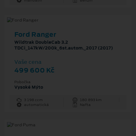
manuální
Benzin
Ford Ranger
Wildtrak DoubleCab 3.2
TDCi_147kW/200k_6st.autom._2017 (2017)
Vaše cena
499 600 Kč
Pobočka
Vysoké Mýto
3 198 ccm
180 893 km
automatická
Nafta