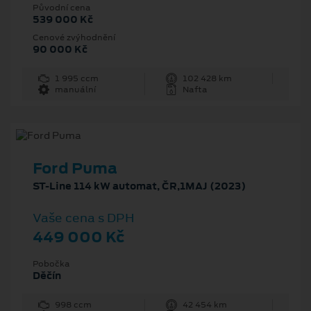
Původní cena
539 000 Kč
Cenové zvýhodnění
90 000 Kč
1 995 ccm
102 428 km
manuální
Nafta
Ford Puma
ST-Line 114 kW automat, ČR,1MAJ (2023)
Vaše cena s DPH
449 000 Kč
Pobočka
Děčín
998 ccm
42 454 km