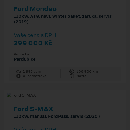
Ford Mondeo
110kW, AT8, navi, winter paket, záruka, servis
(2019)
Vaše cena s DPH
299 000 Kč
Pobočka
Pardubice
1 995 ccm
108 900 km
automatická
Nafta
Ford S-MAX
110kW, manuál, FordPass, servis (2020)
Vaše cena s DPH