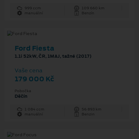
999 ccm
109 660 km
manuální
Benzín
Ford Fiesta
1.1i 52kW, ČR, 1MAJ, tažné (2017)
Vaše cena
179 000 Kč
Pobočka
Děčín
1 084 ccm
56 893 km
manuální
Benzin