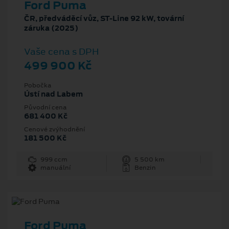
Ford Puma
ČR, předváděcí vůz, ST-Line 92 kW, tovární
záruka (2025)
Vaše cena s DPH
499 900 Kč
Pobočka
Ústí nad Labem
Původní cena
681 400 Kč
Cenové zvýhodnění
181 500 Kč
999 ccm
5 500 km
manuální
Benzin
Ford Puma