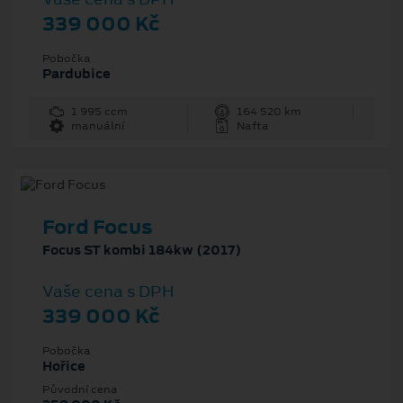
339 000 Kč
Pobočka
Pardubice
1 995 ccm
164 520 km
manuální
Nafta
Ford Focus
Focus ST kombi 184kw (2017)
Vaše cena s DPH
339 000 Kč
Pobočka
Hořice
Původní cena