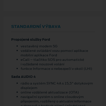
STANDARDNÍ VÝBAVA
Propojené služby Ford
vestavěný modem 5G
vzdálené ovládání vozu pomocí aplikace
mobilní aplikace Ford
eCall – tlačítko SOS pro automatické
i vyžádané nouzové volání
funkce Informace o nebezpečí v okolí (LHI)
Sada AUDIO 4
rádio a systém SYNC 4A s 15,5" dotykovým
displejem
online vzdálené aktualizace (OTA)
navigační systém s online cloudovým
připojením, rozšířený o aktuální informace
o dopravě a bodech zájmů (předplatné