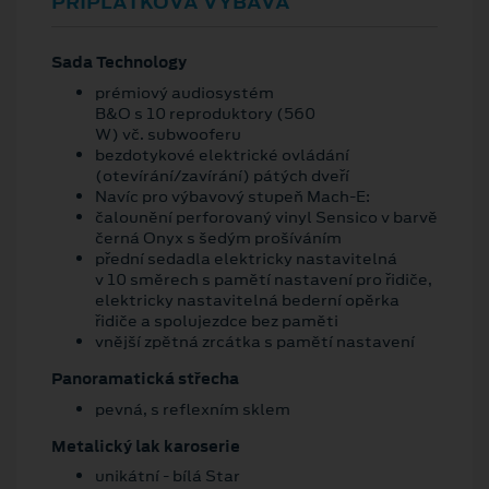
PŘÍPLATKOVÁ VÝBAVA
Sada Technology
prémiový audiosystém
B&O s 10 reproduktory (560
W) vč. subwooferu
bezdotykové elektrické ovládání
(otevírání/zavírání) pátých dveří
Navíc pro výbavový stupeň Mach-E:
čalounění perforovaný vinyl Sensico v barvě
černá Onyx s šedým prošíváním
přední sedadla elektricky nastavitelná
v 10 směrech s pamětí nastavení pro řidiče,
elektricky nastavitelná bederní opěrka
řidiče a spolujezdce bez paměti
vnější zpětná zrcátka s pamětí nastavení
Panoramatická střecha
pevná, s reflexním sklem
Metalický lak karoserie
unikátní - bílá Star