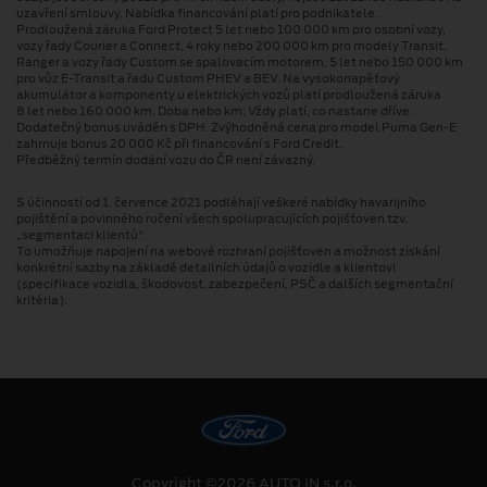
uzavření smlouvy. Nabídka financování platí pro podnikatele.
Prodloužená záruka Ford Protect 5 let nebo 100 000 km pro osobní vozy,
vozy řady Courier a Connect, 4 roky nebo 200 000 km pro modely Transit,
Ranger a vozy řady Custom se spalovacím motorem, 5 let nebo 150 000 km
pro vůz E-Transit a řadu Custom PHEV a BEV. Na vysokonapěťový
akumulátor a komponenty u elektrických vozů platí prodloužená záruka
8 let nebo 160 000 km. Doba nebo km: Vždy platí, co nastane dříve.
Dodatečný bonus uváděn s DPH. Zvýhodněná cena pro model Puma Gen⁠-⁠E
zahrnuje bonus 20 000 Kč při financování s Ford Credit.
Předběžný termín dodání vozu do ČR není závazný.
S účinností od 1. července 2021 podléhají veškeré nabídky havarijního
pojištění a povinného ručení všech spolupracujících pojišťoven tzv.
„segmentaci klientů“.
To umožňuje napojení na webové rozhraní pojišťoven a možnost získání
konkrétní sazby na základě detailních údajů o vozidle a klientovi
(specifikace vozidla, škodovost, zabezpečení, PSČ a dalších segmentační
kritéria).
Copyright ©2026 AUTO IN s.r.o.