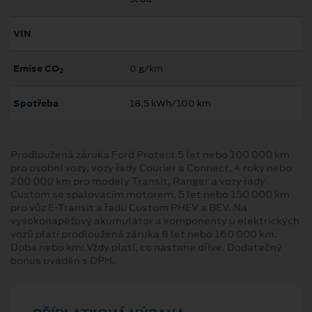
VIN
Emise CO
0 g/km
2
Spotřeba
18,5 kWh/100 km
Prodloužená záruka Ford Protect 5 let nebo 100 000 km
pro osobní vozy, vozy řady Courier a Connect, 4 roky nebo
200 000 km pro modely Transit, Ranger a vozy řady
Custom se spalovacím motorem, 5 let nebo 150 000 km
pro vůz E-Transit a řadu Custom PHEV a BEV. Na
vysokonapěťový akumulátor a komponenty u elektrických
vozů platí prodloužená záruka 8 let nebo 160 000 km.
Doba nebo km: Vždy platí, co nastane dříve. Dodatečný
bonus uváděn s DPH.