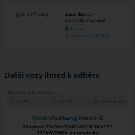
Josef Šenkýř
Obchodní manažer
E‑mail
+420 606 707 115
Další vozy ihned k odběru
73 kWh
197 kW
automatická
Ford Mustang Mach-E
5dveřová, 73 kWh STANDARDNÍ DOJEZD
197 kW/268 k, automatická