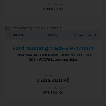
Cenové zvýhodnění
503 070 Kč
88 kWh
203 kW
automatická
Ford Mustang Mach‑E Premium
5dveřová, 88 kWh PRODLOUŽENÝ DOJEZD
203 kW/276 k, automatická
Zvýhodněná cena s DPH
1 405 100 Kč
Cenové zvýhodnění
378 800 Kč