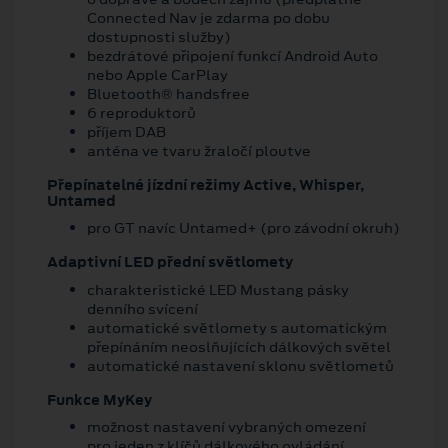
Connected Nav je zdarma po dobu
dostupnosti služby)
bezdrátové připojení funkcí Android Auto
nebo Apple CarPlay
Bluetooth® handsfree
6 reproduktorů
příjem DAB
anténa ve tvaru žraločí ploutve
Přepínatelné jízdní režimy Active, Whisper,
Untamed
pro GT navíc Untamed+ (pro závodní okruh)
Adaptivní LED přední světlomety
charakteristické LED Mustang pásky
denního svícení
automatické světlomety s automatickým
přepínáním neoslňujících dálkových světel
automatické nastavení sklonu světlometů
Funkce MyKey
možnost nastavení vybraných omezení
pro jeden z klíčů dálkového ovládání