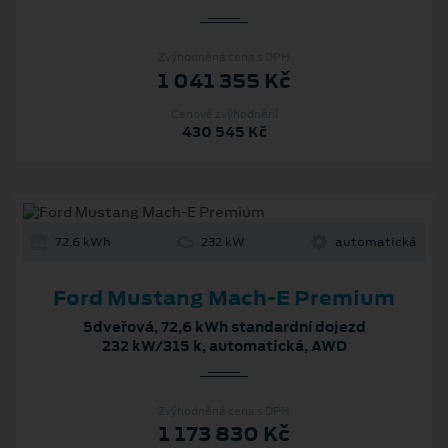
Zvýhodněná cena s DPH
1 041 355 Kč
Cenové zvýhodnění
430 545 Kč
72.6 kWh
232 kW
automatická
Ford Mustang Mach‑E Premium
5dveřová, 72,6 kWh standardní dojezd
232 kW/315 k, automatická, AWD
Zvýhodněná cena s DPH
1 173 830 Kč