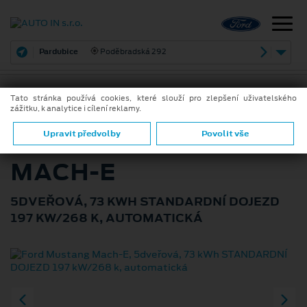
Pardubice
Poděbradská 292
Tato stránka používá cookies, které slouží pro zlepšení uživatelského
zážitku, k analytice i cílení reklamy.
ZPĚT
FORD MUSTANG
Upravit předvolby
Povolit vše
MACH-E
5DVEŘOVÁ, 73 KWH STANDARDNÍ DOJEZD
197 KW/268 K, AUTOMATICKÁ