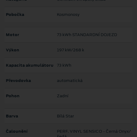
Pobočka
Kosmonosy
Motor
73 kWh STANDARDNÍ DOJEZD
Výkon
197 kW/268 k
Kapacita akumulátoru
73 kWh
Převodovka
automatická
Pohon
Zadní
Barva
Bílá Star
Čalounění
PERF. VINYL SENSICO - Černá Onyx/
šedá