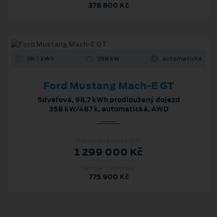
378 800 Kč
98.7 kWh
358 kW
automatická
Ford Mustang Mach-E GT
5dveřová, 98,7 kWh prodloužený dojezd
358 kW/487 k, automatická, AWD
Zvýhodněná cena s DPH
1 299 000 Kč
Cenové zvýhodnění
775 900 Kč