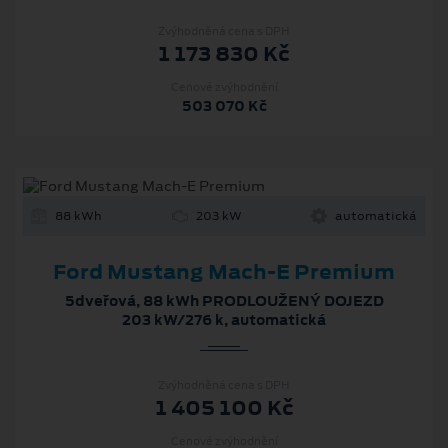
Zvýhodněná cena s DPH
1 173 830 Kč
Cenové zvýhodnění
503 070 Kč
88 kWh
203 kW
automatická
Ford Mustang Mach‑E Premium
5dveřová, 88 kWh PRODLOUŽENÝ DOJEZD
203 kW/276 k, automatická
Zvýhodněná cena s DPH
1 405 100 Kč
Cenové zvýhodnění