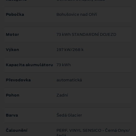
Pobočka
Bohušovice nad Ohří
Motor
73 kWh STANDARDNÍ DOJEZD
Výkon
197 kW/268 k
Kapacita akumulátoru
73 kWh
Převodovka
automatická
Pohon
Zadní
Barva
Šedá Glacier
Čalounění
PERF. VINYL SENSICO - Černá Onyx/
šedá