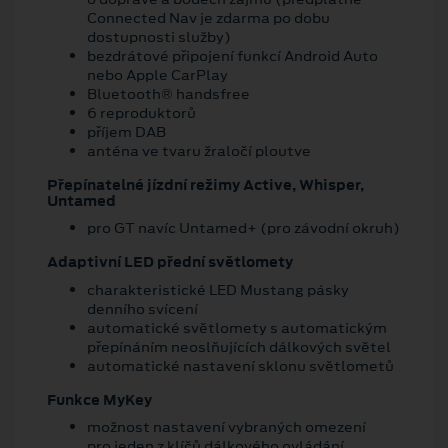
Connected Nav je zdarma po dobu
dostupnosti služby)
bezdrátové připojení funkcí Android Auto
nebo Apple CarPlay
Bluetooth® handsfree
6 reproduktorů
příjem DAB
anténa ve tvaru žraločí ploutve
Přepínatelné jízdní režimy Active, Whisper,
Untamed
pro GT navíc Untamed+ (pro závodní okruh)
Adaptivní LED přední světlomety
charakteristické LED Mustang pásky
denního svícení
automatické světlomety s automatickým
přepínáním neoslňujících dálkových světel
automatické nastavení sklonu světlometů
Funkce MyKey
možnost nastavení vybraných omezení
pro jeden z klíčů dálkového ovládání