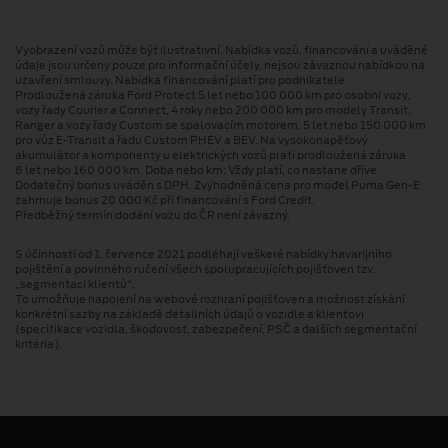
Vyobrazení vozů může být ilustrativní. Nabídka vozů, financování a uváděné
údaje jsou určeny pouze pro informační účely, nejsou závaznou nabídkou na
uzavření smlouvy. Nabídka financování platí pro podnikatele.
Prodloužená záruka Ford Protect 5 let nebo 100 000 km pro osobní vozy,
vozy řady Courier a Connect, 4 roky nebo 200 000 km pro modely Transit,
Ranger a vozy řady Custom se spalovacím motorem, 5 let nebo 150 000 km
pro vůz E-Transit a řadu Custom PHEV a BEV. Na vysokonapěťový
akumulátor a komponenty u elektrických vozů platí prodloužená záruka
8 let nebo 160 000 km. Doba nebo km: Vždy platí, co nastane dříve.
Dodatečný bonus uváděn s DPH. Zvýhodněná cena pro model Puma Gen⁠-⁠E
zahrnuje bonus 20 000 Kč při financování s Ford Credit.
Předběžný termín dodání vozu do ČR není závazný.
S účinností od 1. července 2021 podléhají veškeré nabídky havarijního
pojištění a povinného ručení všech spolupracujících pojišťoven tzv.
„segmentaci klientů“.
To umožňuje napojení na webové rozhraní pojišťoven a možnost získání
konkrétní sazby na základě detailních údajů o vozidle a klientovi
(specifikace vozidla, škodovost, zabezpečení, PSČ a dalších segmentační
kritéria).