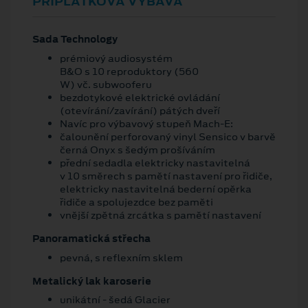
PŘÍPLATKOVÁ VÝBAVA
Sada Technology
prémiový audiosystém
B&O s 10 reproduktory (560
W) vč. subwooferu
bezdotykové elektrické ovládání
(otevírání/zavírání) pátých dveří
Navíc pro výbavový stupeň Mach-E:
čalounění perforovaný vinyl Sensico v barvě
černá Onyx s šedým prošíváním
přední sedadla elektricky nastavitelná
v 10 směrech s pamětí nastavení pro řidiče,
elektricky nastavitelná bederní opěrka
řidiče a spolujezdce bez paměti
vnější zpětná zrcátka s pamětí nastavení
Panoramatická střecha
pevná, s reflexním sklem
Metalický lak karoserie
unikátní - šedá Glacier