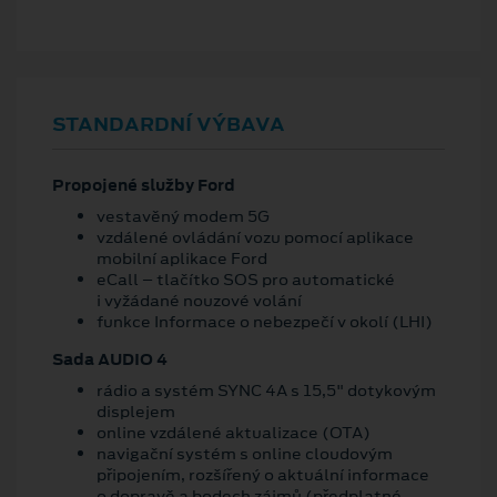
STANDARDNÍ VÝBAVA
Propojené služby Ford
vestavěný modem 5G
vzdálené ovládání vozu pomocí aplikace
mobilní aplikace Ford
eCall – tlačítko SOS pro automatické
i vyžádané nouzové volání
funkce Informace o nebezpečí v okolí (LHI)
Sada AUDIO 4
rádio a systém SYNC 4A s 15,5" dotykovým
displejem
online vzdálené aktualizace (OTA)
navigační systém s online cloudovým
připojením, rozšířený o aktuální informace
o dopravě a bodech zájmů (předplatné