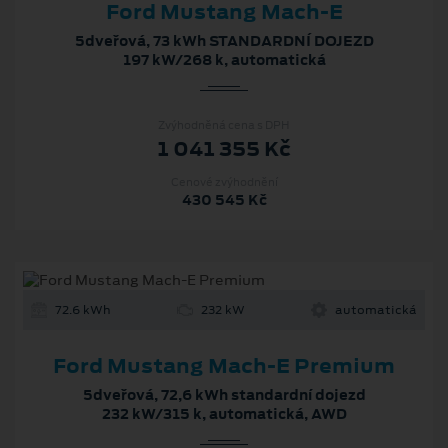
Ford Mustang Mach-E
5dveřová, 73 kWh STANDARDNÍ DOJEZD
197 kW/268 k, automatická
Zvýhodněná cena s DPH
1 041 355 Kč
Cenové zvýhodnění
430 545 Kč
72.6 kWh
232 kW
automatická
Ford Mustang Mach‑E Premium
5dveřová, 72,6 kWh standardní dojezd
232 kW/315 k, automatická, AWD