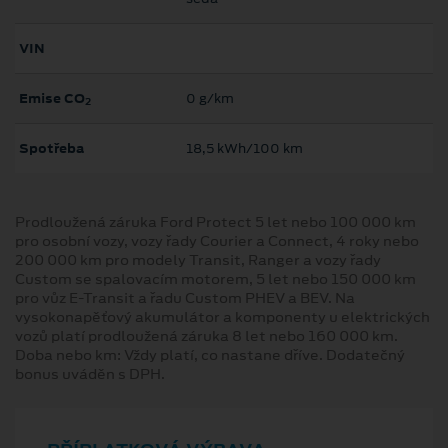
VIN
Emise CO
0 g/km
2
Spotřeba
18,5 kWh/100 km
Prodloužená záruka Ford Protect 5 let nebo 100 000 km
pro osobní vozy, vozy řady Courier a Connect, 4 roky nebo
200 000 km pro modely Transit, Ranger a vozy řady
Custom se spalovacím motorem, 5 let nebo 150 000 km
pro vůz E-Transit a řadu Custom PHEV a BEV. Na
vysokonapěťový akumulátor a komponenty u elektrických
vozů platí prodloužená záruka 8 let nebo 160 000 km.
Doba nebo km: Vždy platí, co nastane dříve. Dodatečný
bonus uváděn s DPH.