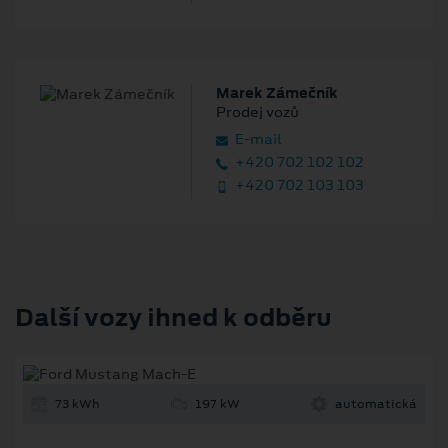
Marek Zámečník
Prodej vozů
E‑mail
+420 702 102 102
+420 702 103 103
Další vozy ihned k odběru
73 kWh
197 kW
automatická