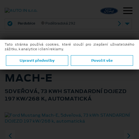
Pardubice
Poděbradská 292
Tato stránka používá cookies, které slouží pro zlepšení uživatelského
zážitku, k analytice i cílení reklamy.
ZPĚT
FORD MUSTANG
Upravit předvolby
Povolit vše
MACH-E
5DVEŘOVÁ, 73 KWH STANDARDNÍ DOJEZD
197 KW/268 K, AUTOMATICKÁ