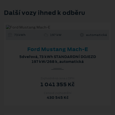
Další vozy ihned k odběru
73 kWh
197 kW
automatická
Ford Mustang Mach-E
5dveřová, 73 kWh STANDARDNÍ DOJEZD
197 kW/268 k, automatická
Zvýhodněná cena s DPH
1 041 355 Kč
Cenové zvýhodnění
430 545 Kč