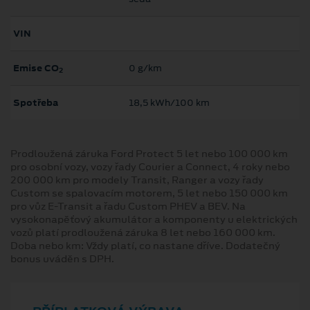
VIN
Emise CO
0 g/km
2
Spotřeba
18,5 kWh/100 km
Prodloužená záruka Ford Protect 5 let nebo 100 000 km
pro osobní vozy, vozy řady Courier a Connect, 4 roky nebo
200 000 km pro modely Transit, Ranger a vozy řady
Custom se spalovacím motorem, 5 let nebo 150 000 km
pro vůz E-Transit a řadu Custom PHEV a BEV. Na
vysokonapěťový akumulátor a komponenty u elektrických
vozů platí prodloužená záruka 8 let nebo 160 000 km.
Doba nebo km: Vždy platí, co nastane dříve. Dodatečný
bonus uváděn s DPH.