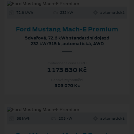
72.6 kWh
232 kW
automatická
Ford Mustang Mach‑E Premium
5dveřová, 72,6 kWh standardní dojezd
232 kW/315 k, automatická, AWD
Zvýhodněná cena s DPH
1 173 830 Kč
Cenové zvýhodnění
503 070 Kč
88 kWh
203 kW
automatická