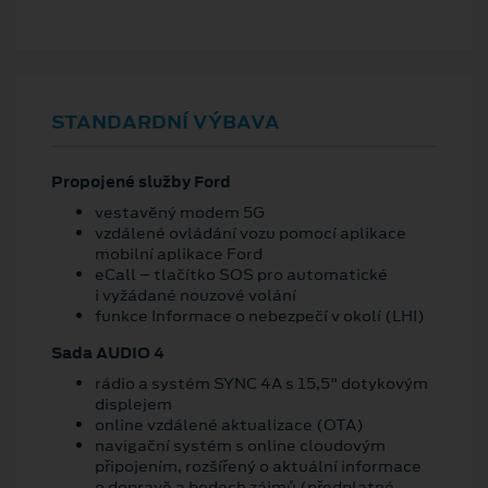
STANDARDNÍ VÝBAVA
Propojené služby Ford
vestavěný modem 5G
vzdálené ovládání vozu pomocí aplikace
mobilní aplikace Ford
eCall – tlačítko SOS pro automatické
i vyžádané nouzové volání
funkce Informace o nebezpečí v okolí (LHI)
Sada AUDIO 4
rádio a systém SYNC 4A s 15,5" dotykovým
displejem
online vzdálené aktualizace (OTA)
navigační systém s online cloudovým
připojením, rozšířený o aktuální informace
o dopravě a bodech zájmů (předplatné