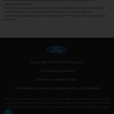
pojištění a povinného ručení všech spolupracujících pojišťoven tzv.
„segmentaci klientů“.
To umožňuje napojení na webové rozhraní pojišťoven a možnost získání
konkrétní sazby na základě detailních údajů o vozidle a klientovi
(specifikace vozidla, škodovost, zabezpečení, PSČ a dalších segmentační
kritéria).
Copyright ©2026 AUTO IN s.r.o.
Obchodní podmínky
Ochrana osobních údajů
Prohlášení o zpracování údajů konečných zákazníků
Při tvorbě videí a obrázků na tomto webu je využíváno kombinace
tradičních fotografií či videí, počítačem generovaných snímků (CGI)
z digitálních modelů vozidel a generativní umělé inteligence (gen-
AI).