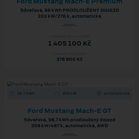
Ford Mustang Mach‑E Premium
5dveřová, 88 kWh PRODLOUŽENÝ DOJEZD
203 kW/276 k, automatická
Zvýhodněná cena s DPH
1 405 100 Kč
Cenové zvýhodnění
378 800 Kč
98.7 kWh
358 kW
automatická
Ford Mustang Mach-E GT
5dveřová, 98,7 kWh prodloužený dojezd
358 kW/487 k, automatická, AWD