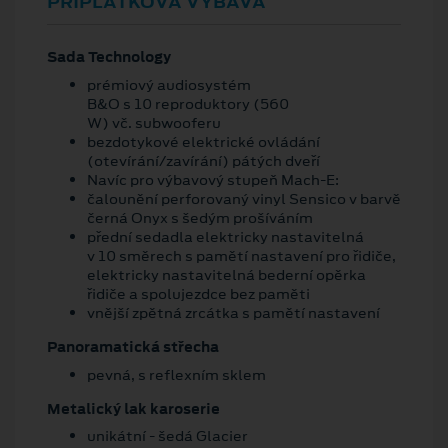
PŘÍPLATKOVÁ VÝBAVA
Sada Technology
prémiový audiosystém
B&O s 10 reproduktory (560
W) vč. subwooferu
bezdotykové elektrické ovládání
(otevírání/zavírání) pátých dveří
Navíc pro výbavový stupeň Mach-E:
čalounění perforovaný vinyl Sensico v barvě
černá Onyx s šedým prošíváním
přední sedadla elektricky nastavitelná
v 10 směrech s pamětí nastavení pro řidiče,
elektricky nastavitelná bederní opěrka
řidiče a spolujezdce bez paměti
vnější zpětná zrcátka s pamětí nastavení
Panoramatická střecha
pevná, s reflexním sklem
Metalický lak karoserie
unikátní - šedá Glacier