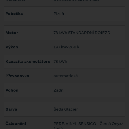
Pobočka
Plzeň
Motor
73 kWh STANDARDNÍ DOJEZD
Výkon
197 kW/268 k
Kapacita akumulátoru
73 kWh
Převodovka
automatická
Pohon
Zadní
Barva
Šedá Glacier
Čalounění
PERF. VINYL SENSICO - Černá Onyx/
šedá