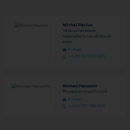
Michal Pavlus
Vedoucí prodeje,
specialista na užitkové
vozy
E‑mail
+420 727 977 435
Roman Hanzelín
Prodejce nových vozů
E‑mail
+420 777 786 576