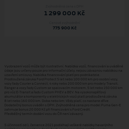
Zvýhodněná cena s DPH
1 299 000 Kč
Cenové zvýhodnění
775 900 Kč
Vyobrazení vozů může být ilustrativní. Nabídka vozů, financování a uváděné
údaje jsou určeny pouze pro informační účely, nejsou závaznou nabídkou na
uzavření smlouvy. Nabídka financování platí pro podnikatele.
Prodloužená záruka Ford Protect 5 let nebo 100 000 km pro osobní vozy,
vozy řady Courier a Connect, 4 roky nebo 200 000 km pro modely Transit,
Ranger a vozy řady Custom se spalovacím motorem, 5 let nebo 150 000 km
pro vůz E-Transit a řadu Custom PHEV a BEV. Na vysokonapěťový
akumulátor a komponenty u elektrických vozů platí prodloužená záruka
8 let nebo 160 000 km. Doba nebo km: Vždy platí, co nastane dříve.
Dodatečný bonus uváděn s DPH. Zvýhodněná cena pro model Puma Gen⁠-⁠E
zahrnuje bonus 20 000 Kč při financování s Ford Credit.
Předběžný termín dodání vozu do ČR není závazný.
S účinností od 1. července 2021 podléhají veškeré nabídky havarijního