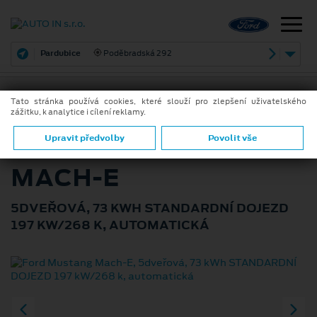
Pardubice
Poděbradská 292
Tato stránka používá cookies, které slouží pro zlepšení uživatelského
zážitku, k analytice i cílení reklamy.
ZPĚT
FORD MUSTANG
Upravit předvolby
Povolit vše
MACH-E
5DVEŘOVÁ, 73 KWH STANDARDNÍ DOJEZD
197 KW/268 K, AUTOMATICKÁ