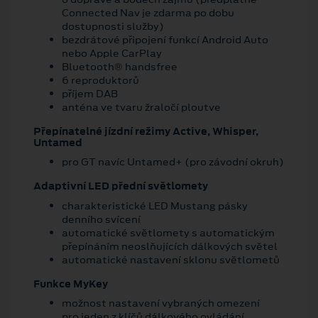
Connected Nav je zdarma po dobu
dostupnosti služby)
bezdrátové připojení funkcí Android Auto
nebo Apple CarPlay
Bluetooth® handsfree
6 reproduktorů
příjem DAB
anténa ve tvaru žraločí ploutve
Přepínatelné jízdní režimy Active, Whisper,
Untamed
pro GT navíc Untamed+ (pro závodní okruh)
Adaptivní LED přední světlomety
charakteristické LED Mustang pásky
denního svícení
automatické světlomety s automatickým
přepínáním neoslňujících dálkových světel
automatické nastavení sklonu světlometů
Funkce MyKey
možnost nastavení vybraných omezení
pro jeden z klíčů dálkového ovládání