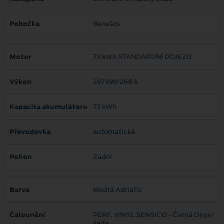
Pobočka
Benešov
Motor
73 kWh STANDARDNÍ DOJEZD
Výkon
197 kW/268 k
Kapacita akumulátoru
73 kWh
Převodovka
automatická
Pohon
Zadní
Barva
Modrá Adriatic
Čalounění
PERF. VINYL SENSICO - Černá Onyx/
šedá