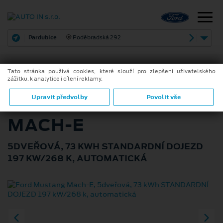
Pardubice
Poděbradská 292
Tato stránka používá cookies, které slouží pro zlepšení uživatelského
zážitku, k analytice i cílení reklamy.
ZPĚT
FORD MUSTANG
Upravit předvolby
Povolit vše
MACH-E
5DVEŘOVÁ, 73 KWH STANDARDNÍ DOJEZD
197 KW/268 K, AUTOMATICKÁ