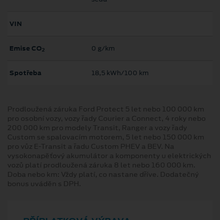
VIN
Emise CO
0 g/km
2
Spotřeba
18,5 kWh/100 km
Prodloužená záruka Ford Protect 5 let nebo 100 000 km
pro osobní vozy, vozy řady Courier a Connect, 4 roky nebo
200 000 km pro modely Transit, Ranger a vozy řady
Custom se spalovacím motorem, 5 let nebo 150 000 km
pro vůz E-Transit a řadu Custom PHEV a BEV. Na
vysokonapěťový akumulátor a komponenty u elektrických
vozů platí prodloužená záruka 8 let nebo 160 000 km.
Doba nebo km: Vždy platí, co nastane dříve. Dodatečný
bonus uváděn s DPH.