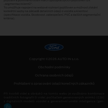
pojištění a povinného ručení všech spolupracujících pojišťoven tzv.
„segmentaci klientů“.
To umožňuje napojení na webové rozhraní pojišťoven a možnost získání
konkrétní sazby na základě detailních údajů o vozidle a klientovi
(specifikace vozidla, škodovost, zabezpečení, PSČ a dalších segmentační
kritéria).
Copyright ©2026 AUTO IN s.r.o.
Obchodní podmínky
Ochrana osobních údajů
Prohlášení o zpracování údajů konečných zákazníků
Při tvorbě videí a obrázků na tomto webu je využíváno kombinace
tradičních fotografií či videí, počítačem generovaných snímků (CGI)
z digitálních modelů vozidel a generativní umělé inteligence (gen-
AI).