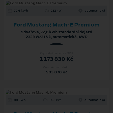
72.6 kWh
232 kW
automatická
Ford Mustang Mach‑E Premium
5dveřová, 72,6 kWh standardní dojezd
232 kW/315 k, automatická, AWD
Zvýhodněná cena s DPH
1 173 830 Kč
Cenové zvýhodnění
503 070 Kč
88 kWh
203 kW
automatická