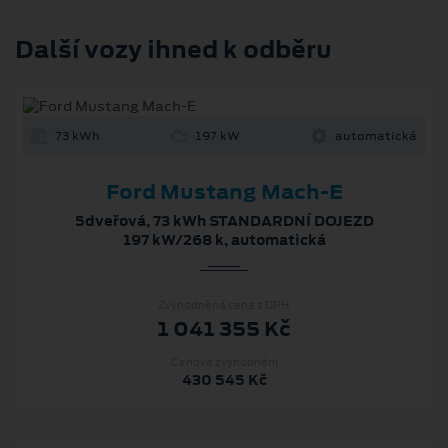
Další vozy ihned k odběru
73 kWh
197 kW
automatická
Ford Mustang Mach-E
5dveřová, 73 kWh STANDARDNÍ DOJEZD
197 kW/268 k, automatická
Zvýhodněná cena s DPH
1 041 355 Kč
Cenové zvýhodnění
430 545 Kč