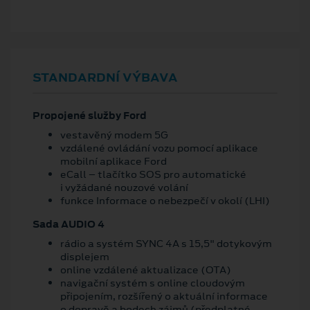
STANDARDNÍ VÝBAVA
Propojené služby Ford
vestavěný modem 5G
vzdálené ovládání vozu pomocí aplikace
mobilní aplikace Ford
eCall – tlačítko SOS pro automatické
i vyžádané nouzové volání
funkce Informace o nebezpečí v okolí (LHI)
Sada AUDIO 4
rádio a systém SYNC 4A s 15,5" dotykovým
displejem
online vzdálené aktualizace (OTA)
navigační systém s online cloudovým
připojením, rozšířený o aktuální informace
o dopravě a bodech zájmů (předplatné