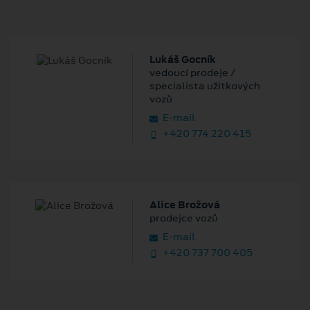
Lukáš Gocník
vedoucí prodeje /
specialista užitkových
vozů
E‑mail
+420 774 220 415
Alice Brožová
prodejce vozů
E‑mail
+420 737 700 405