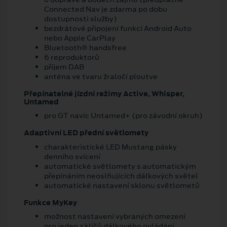
Connected Nav je zdarma po dobu
dostupnosti služby)
bezdrátové připojení funkcí Android Auto
nebo Apple CarPlay
Bluetooth® handsfree
6 reproduktorů
příjem DAB
anténa ve tvaru žraločí ploutve
Přepínatelné jízdní režimy Active, Whisper,
Untamed
pro GT navíc Untamed+ (pro závodní okruh)
Adaptivní LED přední světlomety
charakteristické LED Mustang pásky
denního svícení
automatické světlomety s automatickým
přepínáním neoslňujících dálkových světel
automatické nastavení sklonu světlometů
Funkce MyKey
možnost nastavení vybraných omezení
pro jeden z klíčů dálkového ovládání