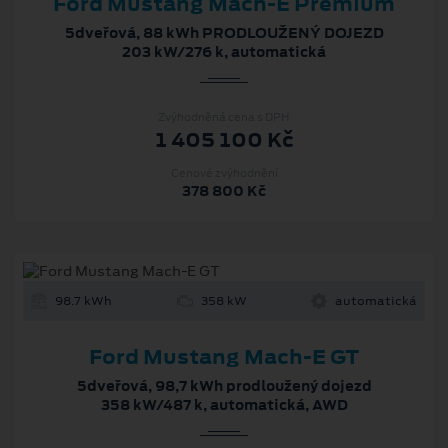
Ford Mustang Mach‑E Premium
5dveřová, 88 kWh PRODLOUŽENÝ DOJEZD
203 kW/276 k, automatická
Zvýhodněná cena s DPH
1 405 100 Kč
Cenové zvýhodnění
378 800 Kč
98.7 kWh
358 kW
automatická
Ford Mustang Mach-E GT
5dveřová, 98,7 kWh prodloužený dojezd
358 kW/487 k, automatická, AWD