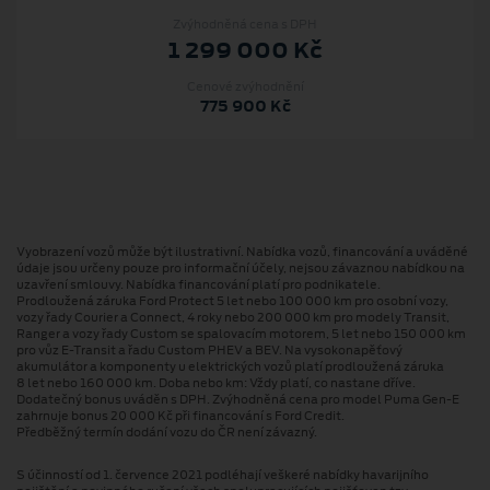
Zvýhodněná cena s DPH
1 299 000 Kč
Cenové zvýhodnění
775 900 Kč
Vyobrazení vozů může být ilustrativní. Nabídka vozů, financování a uváděné
údaje jsou určeny pouze pro informační účely, nejsou závaznou nabídkou na
uzavření smlouvy. Nabídka financování platí pro podnikatele.
Prodloužená záruka Ford Protect 5 let nebo 100 000 km pro osobní vozy,
vozy řady Courier a Connect, 4 roky nebo 200 000 km pro modely Transit,
Ranger a vozy řady Custom se spalovacím motorem, 5 let nebo 150 000 km
pro vůz E-Transit a řadu Custom PHEV a BEV. Na vysokonapěťový
akumulátor a komponenty u elektrických vozů platí prodloužená záruka
8 let nebo 160 000 km. Doba nebo km: Vždy platí, co nastane dříve.
Dodatečný bonus uváděn s DPH. Zvýhodněná cena pro model Puma Gen⁠-⁠E
zahrnuje bonus 20 000 Kč při financování s Ford Credit.
Předběžný termín dodání vozu do ČR není závazný.
S účinností od 1. července 2021 podléhají veškeré nabídky havarijního