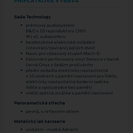
PŘÍPLATKOVÁ VÝBAVA
Sada Technology
prémiový audiosystém
B&O s 10 reproduktory (560
W) vč. subwooferu
bezdotykové elektrické ovládání
(otevírání/zavírání) pátých dveří
Navíc pro výbavový stupeň Mach-E:
čalounění perforovaný vinyl Sensico v barvě
černá Onyx s šedým prošíváním
přední sedadla elektricky nastavitelná
v 10 směrech s pamětí nastavení pro řidiče,
elektricky nastavitelná bederní opěrka
řidiče a spolujezdce bez paměti
vnější zpětná zrcátka s pamětí nastavení
Panoramatická střecha
pevná, s reflexním sklem
Metalický lak karoserie
unikátní - modrá Adriatic