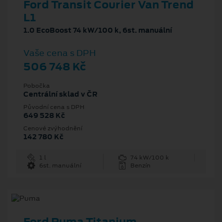
Ford Transit Courier Van Trend
L1
1.0 EcoBoost 74 kW/100 k, 6st. manuální
Vaše cena s DPH
506 748 Kč
Pobočka
Centrální sklad v ČR
Původní cena s DPH
649 528 Kč
Cenové zvýhodnění
142 780 Kč
1 l
74 kW/100 k
6st. manuální
Benzín
Ford Puma Titanium