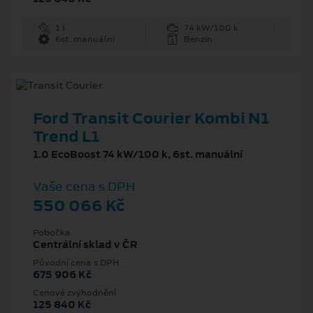
1 l
74 kW/100 k
6st. manuální
Benzín
Ford Transit Courier Kombi N1
Trend L1
1.0 EcoBoost 74 kW/100 k, 6st. manuální
Vaše cena s DPH
550 066 Kč
Pobočka
Centrální sklad v ČR
Původní cena s DPH
675 906 Kč
Cenové zvýhodnění
125 840 Kč