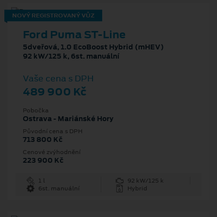
NOVÝ REGISTROVANÝ VŮZ
Ford Puma ST-Line
5dveřová, 1.0 EcoBoost Hybrid (mHEV)
92 kW/125 k, 6st. manuální
Vaše cena s DPH
489 900 Kč
Pobočka
Ostrava - Mariánské Hory
Původní cena s DPH
713 800 Kč
Cenové zvýhodnění
223 900 Kč
1 l
92 kW/125 k
6st. manuální
Hybrid