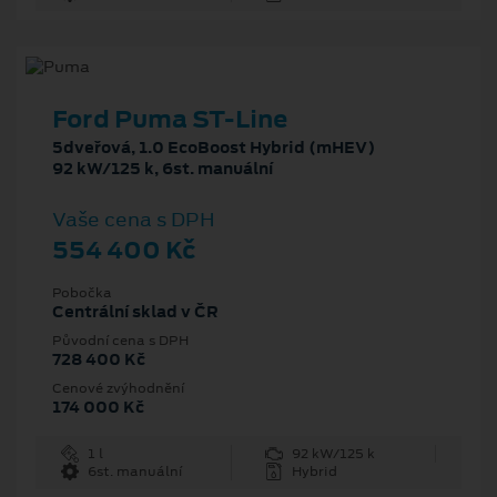
Ford Puma ST-Line
5dveřová, 1.0 EcoBoost Hybrid (mHEV)
92 kW/125 k, 6st. manuální
Vaše cena s DPH
554 400 Kč
Pobočka
Centrální sklad v ČR
Původní cena s DPH
728 400 Kč
Cenové zvýhodnění
174 000 Kč
1 l
92 kW/125 k
6st. manuální
Hybrid