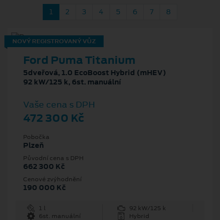
1
2
3
4
5
6
7
8
NOVÝ REGISTROVANÝ VŮZ
Ford Puma Titanium
5dveřová, 1.0 EcoBoost Hybrid (mHEV)
92 kW/125 k, 6st. manuální
Vaše cena s DPH
472 300 Kč
Pobočka
Plzeň
Původní cena s DPH
662 300 Kč
Cenové zvýhodnění
190 000 Kč
1 l
92 kW/125 k
6st. manuální
Hybrid