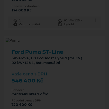
Cenové zvýhodnění
174 000 Kč
1 l
92 kW/125 k
6st. manuální
Hybrid
Ford Puma ST-Line
5dveřová, 1.0 EcoBoost Hybrid (mHEV)
92 kW/125 k, 6st. manuální
Vaše cena s DPH
546 400 Kč
Pobočka
Centrální sklad v ČR
Původní cena s DPH
720 400 Kč