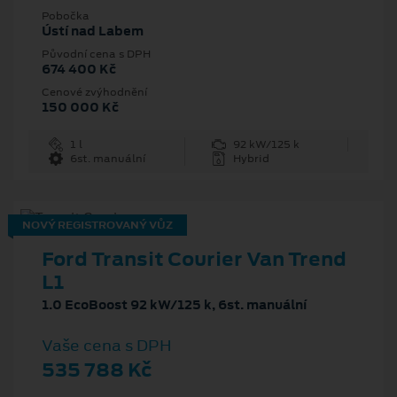
Pobočka
Ústí nad Labem
Původní cena s DPH
674 400 Kč
Cenové zvýhodnění
150 000 Kč
1 l
92 kW/125 k
6st. manuální
Hybrid
NOVÝ REGISTROVANÝ VŮZ
Ford Transit Courier Van Trend
L1
1.0 EcoBoost 92 kW/125 k, 6st. manuální
Vaše cena s DPH
535 788 Kč