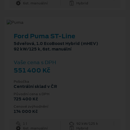
6st. manuální
Hybrid
Ford Puma ST-Line
5dveřová, 1.0 EcoBoost Hybrid (mHEV)
92 kW/125 k, 6st. manuální
Vaše cena s DPH
551 400 Kč
Pobočka
Centrální sklad v ČR
Původní cena s DPH
725 400 Kč
Cenové zvýhodnění
174 000 Kč
1 l
92 kW/125 k
6st. manuální
Hybrid