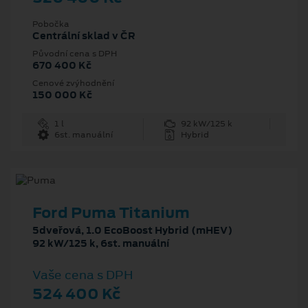
Pobočka
Centrální sklad v ČR
Původní cena s DPH
670 400 Kč
Cenové zvýhodnění
150 000 Kč
1 l
92 kW/125 k
6st. manuální
Hybrid
Ford Puma Titanium
5dveřová, 1.0 EcoBoost Hybrid (mHEV)
92 kW/125 k, 6st. manuální
Vaše cena s DPH
524 400 Kč