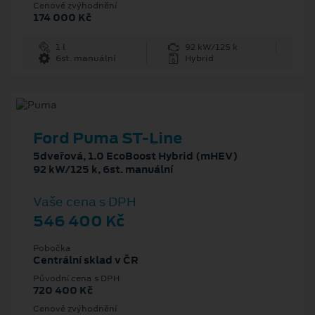
Cenové zvýhodnění
174 000 Kč
1 l
92 kW/125 k
6st. manuální
Hybrid
Ford Puma ST-Line
5dveřová, 1.0 EcoBoost Hybrid (mHEV)
92 kW/125 k, 6st. manuální
Vaše cena s DPH
546 400 Kč
Pobočka
Centrální sklad v ČR
Původní cena s DPH
720 400 Kč
Cenové zvýhodnění