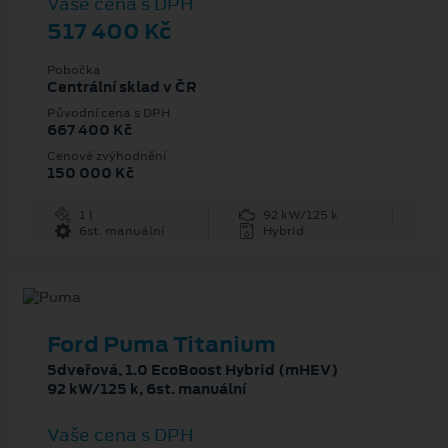
Vaše cena s DPH
517 400 Kč
Pobočka
Centrální sklad v ČR
Původní cena s DPH
667 400 Kč
Cenové zvýhodnění
150 000 Kč
1 l
92 kW/125 k
6st. manuální
Hybrid
Ford Puma Titanium
5dveřová, 1.0 EcoBoost Hybrid (mHEV)
92 kW/125 k, 6st. manuální
Vaše cena s DPH