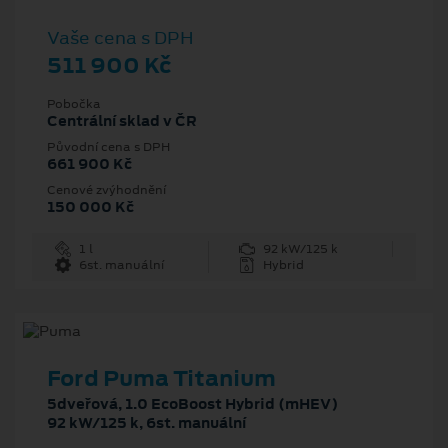
Vaše cena s DPH
511 900 Kč
Pobočka
Centrální sklad v ČR
Původní cena s DPH
661 900 Kč
Cenové zvýhodnění
150 000 Kč
1 l
92 kW/125 k
6st. manuální
Hybrid
Ford Puma Titanium
5dveřová, 1.0 EcoBoost Hybrid (mHEV)
92 kW/125 k, 6st. manuální