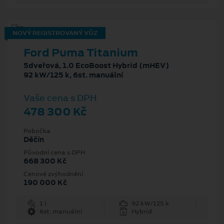
NOVÝ REGISTROVANÝ VŮZ
Ford Puma Titanium
5dveřová, 1.0 EcoBoost Hybrid (mHEV)
92 kW/125 k, 6st. manuální
Vaše cena s DPH
478 300 Kč
Pobočka
Děčín
Původní cena s DPH
668 300 Kč
Cenové zvýhodnění
190 000 Kč
1 l
92 kW/125 k
6st. manuální
Hybrid