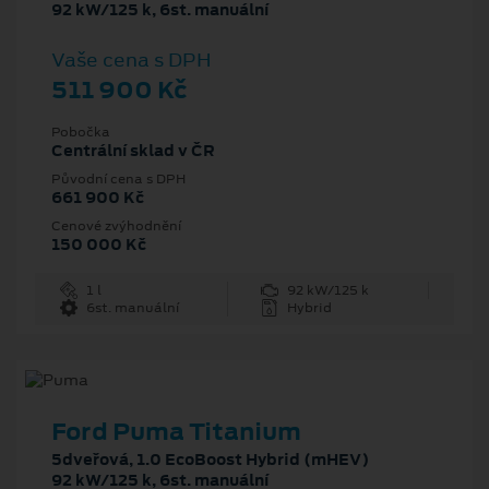
92 kW/125 k, 6st. manuální
Vaše cena s DPH
511 900 Kč
Pobočka
Centrální sklad v ČR
Původní cena s DPH
661 900 Kč
Cenové zvýhodnění
150 000 Kč
1 l
92 kW/125 k
6st. manuální
Hybrid
Ford Puma Titanium
5dveřová, 1.0 EcoBoost Hybrid (mHEV)
92 kW/125 k, 6st. manuální