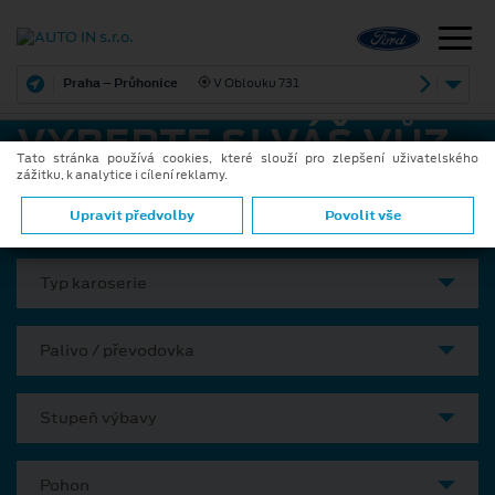
Praha – Průhonice
V Oblouku 731
VYBERTE SI VÁŠ VŮZ
Tato stránka používá cookies, které slouží pro zlepšení uživatelského
zážitku, k analytice i cílení reklamy.
Model
Upravit předvolby
Povolit vše
Typ karoserie
Palivo / převodovka
Stupeň výbavy
Pohon