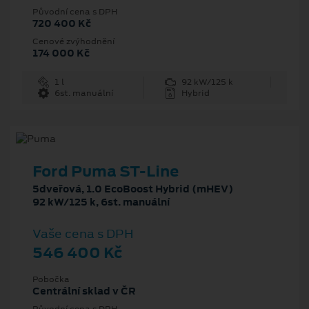
Původní cena s DPH
720 400 Kč
Cenové zvýhodnění
174 000 Kč
1 l
92 kW/125 k
6st. manuální
Hybrid
Ford Puma ST-Line
5dveřová, 1.0 EcoBoost Hybrid (mHEV)
92 kW/125 k, 6st. manuální
Vaše cena s DPH
546 400 Kč
Pobočka
Centrální sklad v ČR
Původní cena s DPH