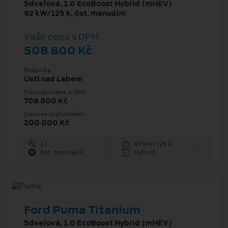
5dveřová, 1.0 EcoBoost Hybrid (mHEV)
92 kW/125 k, 6st. manuální
Vaše cena s DPH
508 800 Kč
Pobočka
Ústí nad Labem
Původní cena s DPH
708 800 Kč
Cenové zvýhodnění
200 000 Kč
1 l
92 kW/125 k
6st. manuální
Hybrid
Ford Puma Titanium
5dveřová, 1.0 EcoBoost Hybrid (mHEV)