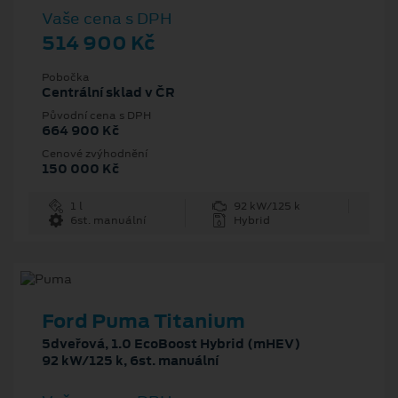
Vaše cena s DPH
514 900 Kč
Pobočka
Centrální sklad v ČR
Původní cena s DPH
664 900 Kč
Cenové zvýhodnění
150 000 Kč
1 l
92 kW/125 k
6st. manuální
Hybrid
Ford Puma Titanium
5dveřová, 1.0 EcoBoost Hybrid (mHEV)
92 kW/125 k, 6st. manuální