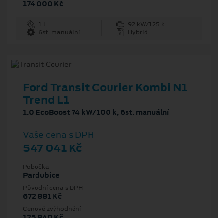
174 000 Kč
1 l
92 kW/125 k
6st. manuální
Hybrid
Ford Transit Courier Kombi N1
Trend L1
1.0 EcoBoost 74 kW/100 k, 6st. manuální
Vaše cena s DPH
547 041 Kč
Pobočka
Pardubice
Původní cena s DPH
672 881 Kč
Cenové zvýhodnění
125 840 Kč