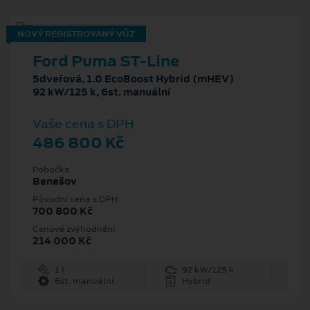
NOVÝ REGISTROVANÝ VŮZ
Ford Puma ST-Line
5dveřová, 1.0 EcoBoost Hybrid (mHEV)
92 kW/125 k, 6st. manuální
Vaše cena s DPH
486 800 Kč
Pobočka
Benešov
Původní cena s DPH
700 800 Kč
Cenové zvýhodnění
214 000 Kč
1 l
92 kW/125 k
6st. manuální
Hybrid