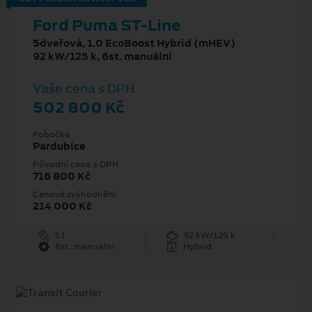
Ford Puma ST-Line
5dveřová, 1.0 EcoBoost Hybrid (mHEV)
92 kW/125 k, 6st. manuální
Vaše cena s DPH
502 800 Kč
Pobočka
Pardubice
Původní cena s DPH
716 800 Kč
Cenové zvýhodnění
214 000 Kč
1 l
92 kW/125 k
6st. manuální
Hybrid