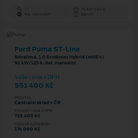
1 l
74 kW/100 k
6st. manuální
Benzín
Ford Puma ST-Line
5dveřová, 1.0 EcoBoost Hybrid (mHEV)
92 kW/125 k, 6st. manuální
Vaše cena s DPH
551 400 Kč
Pobočka
Centrální sklad v ČR
Původní cena s DPH
725 400 Kč
Cenové zvýhodnění
174 000 Kč