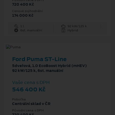
720 400 Kč
Cenové zvýhodnění
174 000 Kč
1 l
92 kW/125 k
6st. manuální
Hybrid
Ford Puma ST-Line
5dveřová, 1.0 EcoBoost Hybrid (mHEV)
92 kW/125 k, 6st. manuální
Vaše cena s DPH
546 400 Kč
Pobočka
Centrální sklad v ČR
Původní cena s DPH
720 400 Kč