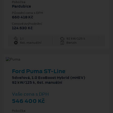
Pobočka
Pardubice
Původní cena s DPH
660 418 Kč
Cenové zvýhodnění
124 630 Kč
1 l
92 kW/125 k
6st. manuální
Benzín
Ford Puma ST-Line
5dveřová, 1.0 EcoBoost Hybrid (mHEV)
92 kW/125 k, 6st. manuální
Vaše cena s DPH
546 400 Kč
Pobočka