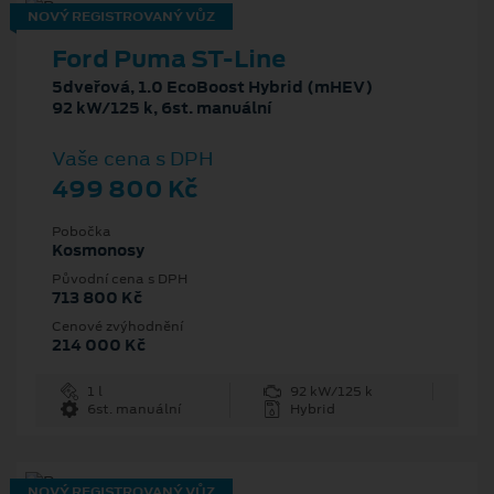
NOVÝ REGISTROVANÝ VŮZ
Ford Puma ST-Line
5dveřová, 1.0 EcoBoost Hybrid (mHEV)
92 kW/125 k, 6st. manuální
Vaše cena s DPH
499 800 Kč
Pobočka
Kosmonosy
Původní cena s DPH
713 800 Kč
Cenové zvýhodnění
214 000 Kč
1 l
92 kW/125 k
6st. manuální
Hybrid
NOVÝ REGISTROVANÝ VŮZ