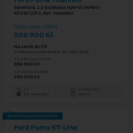
5dveřová, 1.0 EcoBoost Hybrid (mHEV)
92 kW/125 k, 6st. manuální
Vaše cena s DPH
506 900 Kč
Na cestě do ČR
Předběžný termín dodání: 32. týden 2026
Původní cena s DPH
656 900 Kč
Cenové zvýhodnění
150 000 Kč
1 l
92 kW/125 k
6st. manuální
Hybrid
NOVÝ REGISTROVANÝ VŮZ
Ford Puma ST-Line