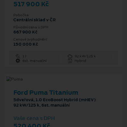
517 900 Kč
Pobočka
Centrální sklad v ČR
Původní cena s DPH
667 900 Kč
Cenové zvýhodnění
150 000 Kč
1 l
92 kW/125 k
6st. manuální
Hybrid
Ford Puma Titanium
5dveřová, 1.0 EcoBoost Hybrid (mHEV)
92 kW/125 k, 6st. manuální
Vaše cena s DPH
520 400 Kč