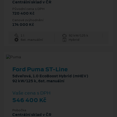
Centrální sklad v ČR
Původní cena s DPH
720 400 Kč
Cenové zvýhodnění
174 000 Kč
1 l
92 kW/125 k
6st. manuální
Hybrid
Ford Puma ST-Line
5dveřová, 1.0 EcoBoost Hybrid (mHEV)
92 kW/125 k, 6st. manuální
Vaše cena s DPH
546 400 Kč
Pobočka
Centrální sklad v ČR