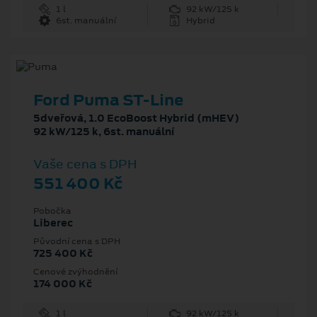
1 l
92 kW/125 k
6st. manuální
Hybrid
Ford Puma ST-Line
5dveřová, 1.0 EcoBoost Hybrid (mHEV)
92 kW/125 k, 6st. manuální
Vaše cena s DPH
551 400 Kč
Pobočka
Liberec
Původní cena s DPH
725 400 Kč
Cenové zvýhodnění
174 000 Kč
1 l
92 kW/125 k