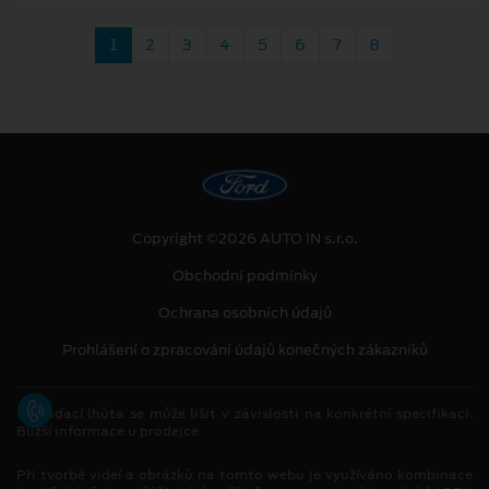
1
2
3
4
5
6
7
8
Copyright ©2026 AUTO IN s.r.o.
Obchodní podmínky
Ochrana osobních údajů
Prohlášení o zpracování údajů konečných zákazníků
[1]
Dodací lhůta se může lišit v závislosti na konkrétní specifikaci.
Bližší informace u prodejce
Při tvorbě videí a obrázků na tomto webu je využíváno kombinace