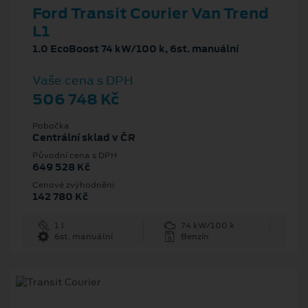
Ford Transit Courier Van Trend
L1
1.0 EcoBoost 74 kW/100 k, 6st. manuální
Vaše cena s DPH
506 748 Kč
Pobočka
Centrální sklad v ČR
Původní cena s DPH
649 528 Kč
Cenové zvýhodnění
142 780 Kč
1 l
74 kW/100 k
6st. manuální
Benzín