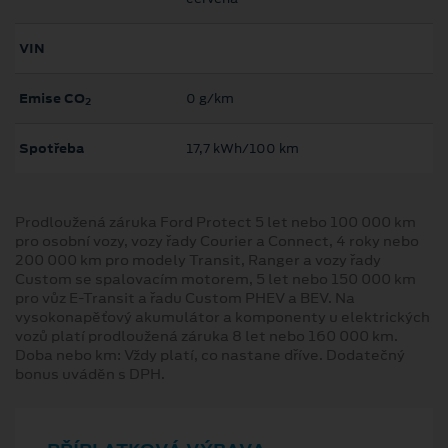
VIN
Emise CO
0 g/km
2
Spotřeba
17,7 kWh/100 km
Prodloužená záruka Ford Protect 5 let nebo 100 000 km
pro osobní vozy, vozy řady Courier a Connect, 4 roky nebo
200 000 km pro modely Transit, Ranger a vozy řady
Custom se spalovacím motorem, 5 let nebo 150 000 km
pro vůz E-Transit a řadu Custom PHEV a BEV. Na
vysokonapěťový akumulátor a komponenty u elektrických
vozů platí prodloužená záruka 8 let nebo 160 000 km.
Doba nebo km: Vždy platí, co nastane dříve. Dodatečný
bonus uváděn s DPH.