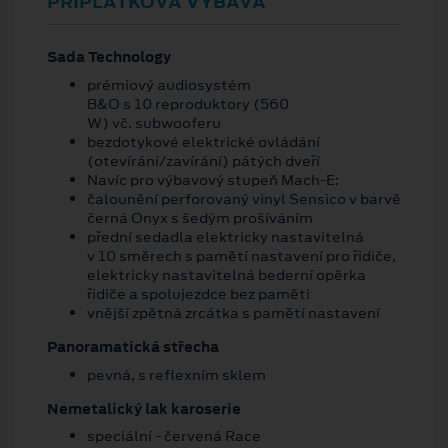
PŘÍPLATKOVÁ VÝBAVA
Sada Technology
prémiový audiosystém
B&O s 10 reproduktory (560
W) vč. subwooferu
bezdotykové elektrické ovládání
(otevírání/zavírání) pátých dveří
Navíc pro výbavový stupeň Mach-E:
čalounění perforovaný vinyl Sensico v barvě
černá Onyx s šedým prošíváním
přední sedadla elektricky nastavitelná
v 10 směrech s pamětí nastavení pro řidiče,
elektricky nastavitelná bederní opěrka
řidiče a spolujezdce bez paměti
vnější zpětná zrcátka s pamětí nastavení
Panoramatická střecha
pevná, s reflexním sklem
Nemetalický lak karoserie
speciální - červená Race