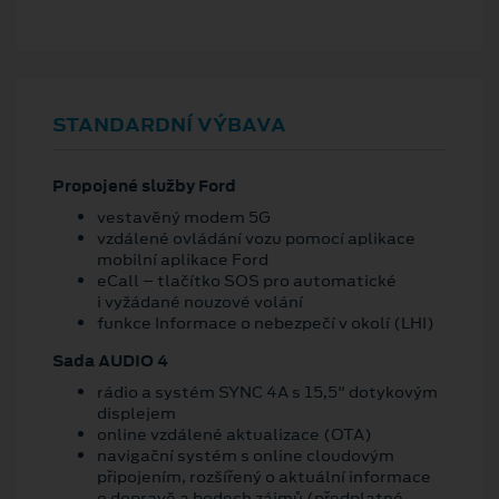
STANDARDNÍ VÝBAVA
Propojené služby Ford
vestavěný modem 5G
vzdálené ovládání vozu pomocí aplikace
mobilní aplikace Ford
eCall – tlačítko SOS pro automatické
i vyžádané nouzové volání
funkce Informace o nebezpečí v okolí (LHI)
Sada AUDIO 4
rádio a systém SYNC 4A s 15,5" dotykovým
displejem
online vzdálené aktualizace (OTA)
navigační systém s online cloudovým
připojením, rozšířený o aktuální informace
o dopravě a bodech zájmů (předplatné