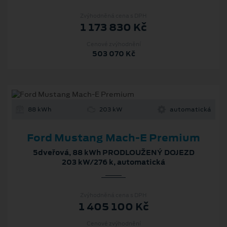
Zvýhodněná cena s DPH
1 173 830 Kč
Cenové zvýhodnění
503 070 Kč
88 kWh
203 kW
automatická
Ford Mustang Mach‑E Premium
5dveřová, 88 kWh PRODLOUŽENÝ DOJEZD
203 kW/276 k, automatická
Zvýhodněná cena s DPH
1 405 100 Kč
Cenové zvýhodnění