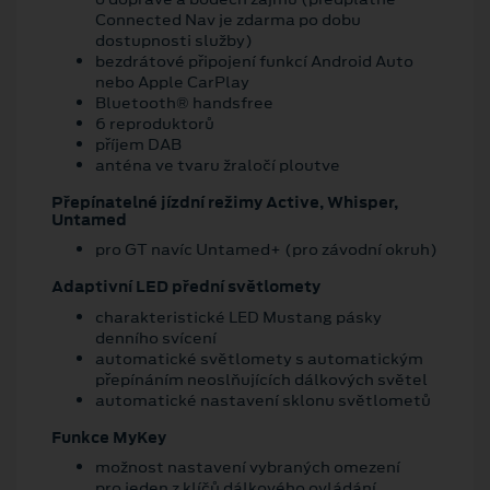
Connected Nav je zdarma po dobu
dostupnosti služby)
bezdrátové připojení funkcí Android Auto
nebo Apple CarPlay
Bluetooth® handsfree
6 reproduktorů
příjem DAB
anténa ve tvaru žraločí ploutve
Přepínatelné jízdní režimy Active, Whisper,
Untamed
pro GT navíc Untamed+ (pro závodní okruh)
Adaptivní LED přední světlomety
charakteristické LED Mustang pásky
denního svícení
automatické světlomety s automatickým
přepínáním neoslňujících dálkových světel
automatické nastavení sklonu světlometů
Funkce MyKey
možnost nastavení vybraných omezení
pro jeden z klíčů dálkového ovládání