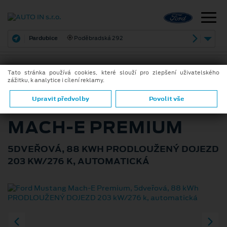
Pardubice
Poděbradská 292
Tato stránka používá cookies, které slouží pro zlepšení uživatelského
zážitku, k analytice i cílení reklamy.
ZPĚT
FORD MUSTANG
Upravit předvolby
Povolit vše
MACH‑E PREMIUM
5DVEŘOVÁ, 88 KWH PRODLOUŽENÝ DOJEZD
203 KW/276 K, AUTOMATICKÁ