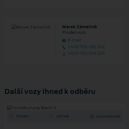
Marek Zámečník
Prodej vozů
E‑mail
+420 702 102 102
+420 702 103 103
Další vozy ihned k odběru
73 kWh
197 kW
automatická