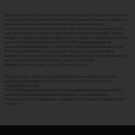
Vyobrazení vozů může být ilustrativní. Nabídka vozů, financování a uváděné
údaje jsou určeny pouze pro informační účely, nejsou závaznou nabídkou na
uzavření smlouvy. Nabídka financování platí pro podnikatele.
Prodloužená záruka Ford Protect 5 let nebo 100 000 km pro osobní vozy,
vozy řady Courier a Connect, 4 roky nebo 200 000 km pro modely Transit,
Ranger a vozy řady Custom se spalovacím motorem, 5 let nebo 150 000 km
pro vůz E-Transit a řadu Custom PHEV a BEV. Na vysokonapěťový
akumulátor a komponenty u elektrických vozů platí prodloužená záruka
8 let nebo 160 000 km. Doba nebo km: Vždy platí, co nastane dříve.
Dodatečný bonus uváděn s DPH. Zvýhodněná cena pro model Puma Gen⁠-⁠E
zahrnuje bonus 20 000 Kč při financování s Ford Credit.
Předběžný termín dodání vozu do ČR není závazný.
S účinností od 1. července 2021 podléhají veškeré nabídky havarijního
pojištění a povinného ručení všech spolupracujících pojišťoven tzv.
„segmentaci klientů“.
To umožňuje napojení na webové rozhraní pojišťoven a možnost získání
konkrétní sazby na základě detailních údajů o vozidle a klientovi
(specifikace vozidla, škodovost, zabezpečení, PSČ a dalších segmentační
kritéria).