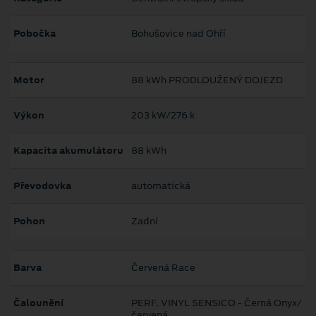
Pobočka
Bohušovice nad Ohří
Motor
88 kWh PRODLOUŽENÝ DOJEZD
Výkon
203 kW/276 k
Kapacita akumulátoru
88 kWh
Převodovka
automatická
Pohon
Zadní
Barva
Červená Race
Čalounění
PERF. VINYL SENSICO - Černá Onyx/
červená