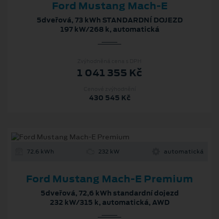
Ford Mustang Mach-E
5dveřová, 73 kWh STANDARDNÍ DOJEZD
197 kW/268 k, automatická
Zvýhodněná cena s DPH
1 041 355 Kč
Cenové zvýhodnění
430 545 Kč
72.6 kWh
232 kW
automatická
Ford Mustang Mach‑E Premium
5dveřová, 72,6 kWh standardní dojezd
232 kW/315 k, automatická, AWD