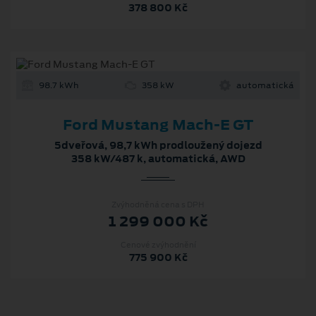
378 800 Kč
98.7 kWh
358 kW
automatická
Ford Mustang Mach-E GT
5dveřová, 98,7 kWh prodloužený dojezd
358 kW/487 k, automatická, AWD
Zvýhodněná cena s DPH
1 299 000 Kč
Cenové zvýhodnění
775 900 Kč