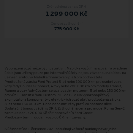
Zvýhodněná cena s DPH
1 299 000 Kč
Cenové zvýhodnění
775 900 Kč
Vyobrazení vozů může být ilustrativní. Nabídka vozů, financování a uváděné
údaje jsou určeny pouze pro informační účely, nejsou závaznou nabídkou na
uzavření smlouvy. Nabídka financování platí pro podnikatele.
Prodloužená záruka Ford Protect 5 let nebo 100 000 km pro osobní vozy,
vozy řady Courier a Connect, 4 roky nebo 200 000 km pro modely Transit,
Ranger a vozy řady Custom se spalovacím motorem, 5 let nebo 150 000 km
pro vůz E-Transit a řadu Custom PHEV a BEV. Na vysokonapěťový
akumulátor a komponenty u elektrických vozů platí prodloužená záruka
8 let nebo 160 000 km. Doba nebo km: Vždy platí, co nastane dříve.
Dodatečný bonus uváděn s DPH. Zvýhodněná cena pro model Puma Gen⁠-⁠E
zahrnuje bonus 20 000 Kč při financování s Ford Credit.
Předběžný termín dodání vozu do ČR není závazný.
S účinností od 1. července 2021 podléhají veškeré nabídky havarijního