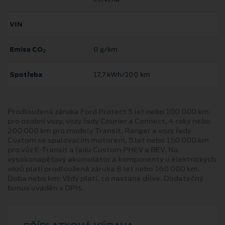
VIN
Emise CO
0 g/km
2
Spotřeba
17,7 kWh/100 km
Prodloužená záruka Ford Protect 5 let nebo 100 000 km
pro osobní vozy, vozy řady Courier a Connect, 4 roky nebo
200 000 km pro modely Transit, Ranger a vozy řady
Custom se spalovacím motorem, 5 let nebo 150 000 km
pro vůz E-Transit a řadu Custom PHEV a BEV. Na
vysokonapěťový akumulátor a komponenty u elektrických
vozů platí prodloužená záruka 8 let nebo 160 000 km.
Doba nebo km: Vždy platí, co nastane dříve. Dodatečný
bonus uváděn s DPH.