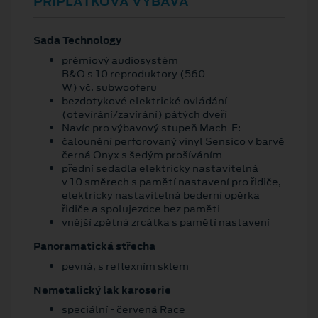
PŘÍPLATKOVÁ VÝBAVA
Sada Technology
prémiový audiosystém
B&O s 10 reproduktory (560
W) vč. subwooferu
bezdotykové elektrické ovládání
(otevírání/zavírání) pátých dveří
Navíc pro výbavový stupeň Mach-E:
čalounění perforovaný vinyl Sensico v barvě
černá Onyx s šedým prošíváním
přední sedadla elektricky nastavitelná
v 10 směrech s pamětí nastavení pro řidiče,
elektricky nastavitelná bederní opěrka
řidiče a spolujezdce bez paměti
vnější zpětná zrcátka s pamětí nastavení
Panoramatická střecha
pevná, s reflexním sklem
Nemetalický lak karoserie
speciální - červená Race