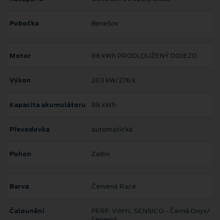
Pobočka
Benešov
Motor
88 kWh PRODLOUŽENÝ DOJEZD
Výkon
203 kW/276 k
Kapacita akumulátoru
88 kWh
Převodovka
automatická
Pohon
Zadní
Barva
Červená Race
Čalounění
PERF. VINYL SENSICO - Černá Onyx/
červená