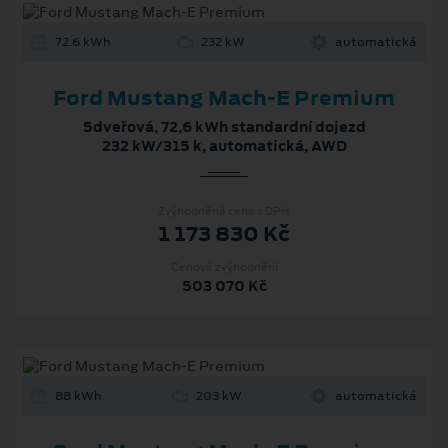
72.6 kWh
232 kW
automatická
Ford Mustang Mach‑E Premium
5dveřová, 72,6 kWh standardní dojezd
232 kW/315 k, automatická, AWD
Zvýhodněná cena s DPH
1 173 830 Kč
Cenové zvýhodnění
503 070 Kč
88 kWh
203 kW
automatická