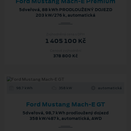
Ford Mustang Mach‑E Premium
5dveřová, 88 kWh PRODLOUŽENÝ DOJEZD
203 kW/276 k, automatická
Zvýhodněná cena s DPH
1 405 100 Kč
Cenové zvýhodnění
378 800 Kč
98.7 kWh
358 kW
automatická
Ford Mustang Mach-E GT
5dveřová, 98,7 kWh prodloužený dojezd
358 kW/487 k, automatická, AWD