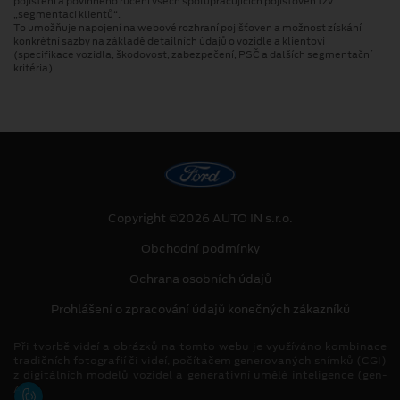
pojištění a povinného ručení všech spolupracujících pojišťoven tzv.
„segmentaci klientů“.
To umožňuje napojení na webové rozhraní pojišťoven a možnost získání
konkrétní sazby na základě detailních údajů o vozidle a klientovi
(specifikace vozidla, škodovost, zabezpečení, PSČ a dalších segmentační
kritéria).
Copyright ©2026 AUTO IN s.r.o.
Obchodní podmínky
Ochrana osobních údajů
Prohlášení o zpracování údajů konečných zákazníků
Při tvorbě videí a obrázků na tomto webu je využíváno kombinace
tradičních fotografií či videí, počítačem generovaných snímků (CGI)
z digitálních modelů vozidel a generativní umělé inteligence (gen-
AI).