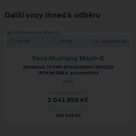
Další vozy ihned k odběru
73 kWh
197 kW
automatická
Ford Mustang Mach-E
5dveřová, 73 kWh STANDARDNÍ DOJEZD
197 kW/268 k, automatická
Zvýhodněná cena s DPH
1 041 355 Kč
Cenové zvýhodnění
430 545 Kč