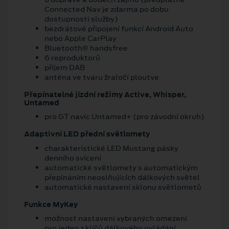
Connected Nav je zdarma po dobu
dostupnosti služby)
bezdrátové připojení funkcí Android Auto
nebo Apple CarPlay
Bluetooth® handsfree
6 reproduktorů
příjem DAB
anténa ve tvaru žraločí ploutve
Přepínatelné jízdní režimy Active, Whisper,
Untamed
pro GT navíc Untamed+ (pro závodní okruh)
Adaptivní LED přední světlomety
charakteristické LED Mustang pásky
denního svícení
automatické světlomety s automatickým
přepínáním neoslňujících dálkových světel
automatické nastavení sklonu světlometů
Funkce MyKey
možnost nastavení vybraných omezení
pro jeden z klíčů dálkového ovládání