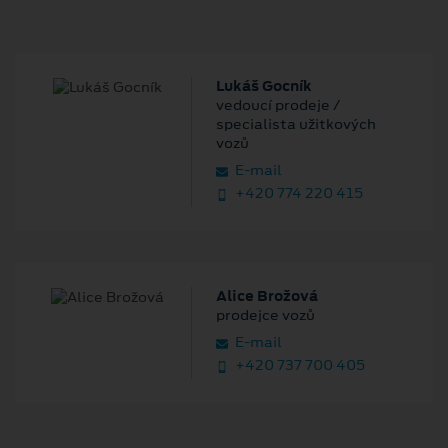
Lukáš Gocník
vedoucí prodeje /
specialista užitkových
vozů
E‑mail
+420 774 220 415
Alice Brožová
prodejce vozů
E‑mail
+420 737 700 405