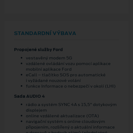
STANDARDNÍ VÝBAVA
Propojené služby Ford
vestavěný modem 5G
vzdálené ovládání vozu pomocí aplikace
mobilní aplikace Ford
eCall – tlačítko SOS pro automatické
i vyžádané nouzové volání
funkce Informace o nebezpečí v okolí (LHI)
Sada AUDIO 4
rádio a systém SYNC 4A s 15,5" dotykovým
displejem
online vzdálené aktualizace (OTA)
navigační systém s online cloudovým
připojením, rozšířený o aktuální informace
o dopravě a bodech zájmů (předplatné