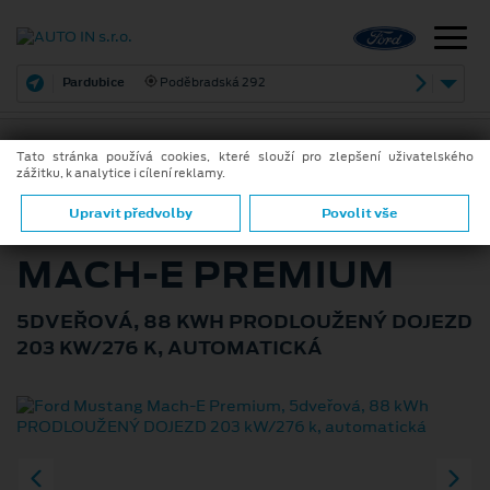
Pardubice
Poděbradská 292
Tato stránka používá cookies, které slouží pro zlepšení uživatelského
zážitku, k analytice i cílení reklamy.
ZPĚT
FORD MUSTANG
Upravit předvolby
Povolit vše
MACH‑E PREMIUM
5DVEŘOVÁ, 88 KWH PRODLOUŽENÝ DOJEZD
203 KW/276 K, AUTOMATICKÁ