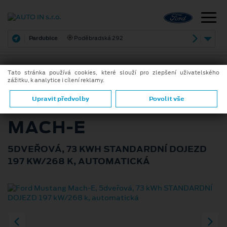
Pardubice
Poděbradská 292
Tato stránka používá cookies, které slouží pro zlepšení uživatelského
zážitku, k analytice i cílení reklamy.
ZPĚT
FORD MUSTANG
Upravit předvolby
Povolit vše
MACH-E
5DVEŘOVÁ, 73 KWH STANDARDNÍ DOJEZD
197 KW/268 K, AUTOMATICKÁ