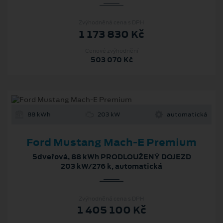
Zvýhodněná cena s DPH
1 173 830 Kč
Cenové zvýhodnění
503 070 Kč
88 kWh
203 kW
automatická
Ford Mustang Mach‑E Premium
5dveřová, 88 kWh PRODLOUŽENÝ DOJEZD
203 kW/276 k, automatická
Zvýhodněná cena s DPH
1 405 100 Kč