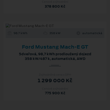
Cenové zvýhodnění
378 800 Kč
98.7 kWh
358 kW
automatická
Ford Mustang Mach-E GT
5dveřová, 98,7 kWh prodloužený dojezd
358 kW/487 k, automatická, AWD
Zvýhodněná cena s DPH
1 299 000 Kč
Cenové zvýhodnění
775 900 Kč