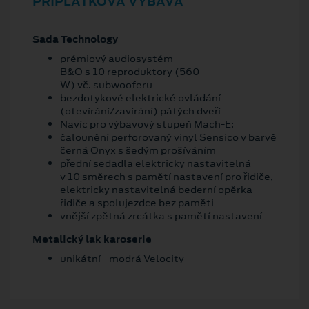
PŘÍPLATKOVÁ VÝBAVA
Sada Technology
prémiový audiosystém
B&O s 10 reproduktory (560
W) vč. subwooferu
bezdotykové elektrické ovládání
(otevírání/zavírání) pátých dveří
Navíc pro výbavový stupeň Mach-E:
čalounění perforovaný vinyl Sensico v barvě
černá Onyx s šedým prošíváním
přední sedadla elektricky nastavitelná
v 10 směrech s pamětí nastavení pro řidiče,
elektricky nastavitelná bederní opěrka
řidiče a spolujezdce bez paměti
vnější zpětná zrcátka s pamětí nastavení
Metalický lak karoserie
unikátní - modrá Velocity