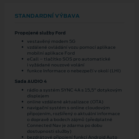
STANDARDNÍ VÝBAVA
Propojené služby Ford
vestavěný modem 5G
vzdálené ovládání vozu pomocí aplikace
mobilní aplikace Ford
eCall – tlačítko SOS pro automatické
i vyžádané nouzové volání
funkce Informace o nebezpečí v okolí (LHI)
Sada AUDIO 4
rádio a systém SYNC 4A s 15,5" dotykovým
displejem
online vzdálené aktualizace (OTA)
navigační systém s online cloudovým
připojením, rozšířený o aktuální informace
o dopravě a bodech zájmů (předplatné
Connected Nav je zdarma po dobu
dostupnosti služby)
bezdrátové připojení funkcí Android Auto