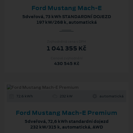
Ford Mustang Mach-E
5dveřová, 73 kWh STANDARDNÍ DOJEZD
197 kW/268 k, automatická
Zvýhodněná cena s DPH
1 041 355 Kč
Cenové zvýhodnění
430 545 Kč
72.6 kWh
232 kW
automatická
Ford Mustang Mach‑E Premium
5dveřová, 72,6 kWh standardní dojezd
232 kW/315 k, automatická, AWD