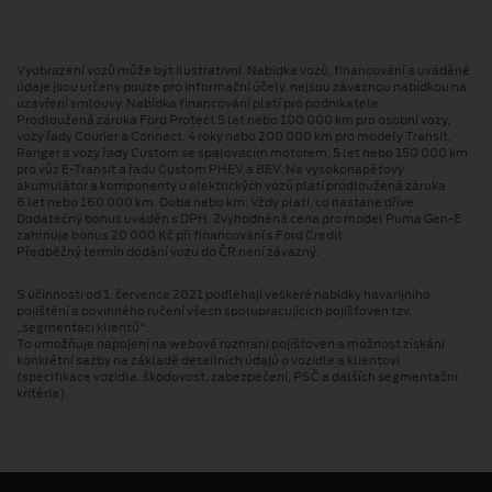
Vyobrazení vozů může být ilustrativní. Nabídka vozů, financování a uváděné
údaje jsou určeny pouze pro informační účely, nejsou závaznou nabídkou na
uzavření smlouvy. Nabídka financování platí pro podnikatele.
Prodloužená záruka Ford Protect 5 let nebo 100 000 km pro osobní vozy,
vozy řady Courier a Connect, 4 roky nebo 200 000 km pro modely Transit,
Ranger a vozy řady Custom se spalovacím motorem, 5 let nebo 150 000 km
pro vůz E-Transit a řadu Custom PHEV a BEV. Na vysokonapěťový
akumulátor a komponenty u elektrických vozů platí prodloužená záruka
8 let nebo 160 000 km. Doba nebo km: Vždy platí, co nastane dříve.
Dodatečný bonus uváděn s DPH. Zvýhodněná cena pro model Puma Gen⁠-⁠E
zahrnuje bonus 20 000 Kč při financování s Ford Credit.
Předběžný termín dodání vozu do ČR není závazný.
S účinností od 1. července 2021 podléhají veškeré nabídky havarijního
pojištění a povinného ručení všech spolupracujících pojišťoven tzv.
„segmentaci klientů“.
To umožňuje napojení na webové rozhraní pojišťoven a možnost získání
konkrétní sazby na základě detailních údajů o vozidle a klientovi
(specifikace vozidla, škodovost, zabezpečení, PSČ a dalších segmentační
kritéria).