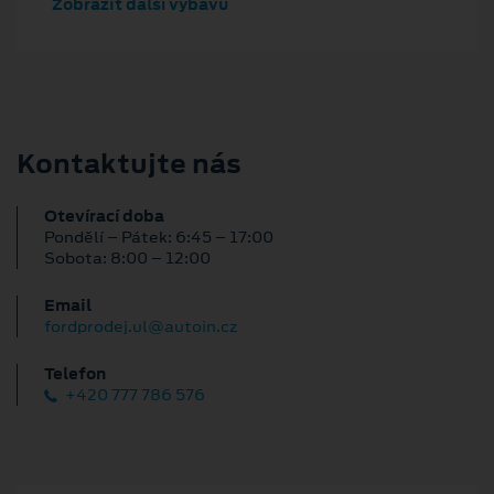
Zobrazit další výbavu
Kontaktujte nás
Otevírací doba
Pondělí – Pátek: 6:45 – 17:00
Sobota: 8:00 – 12:00
Email
fordprodej.ul@autoin.cz
Telefon
+420 777 786 576