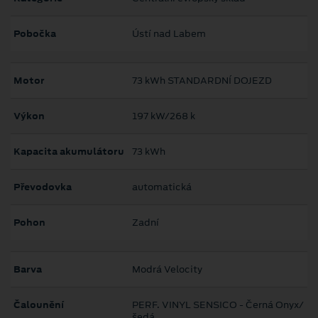
Pobočka
Ústí nad Labem
Motor
73 kWh STANDARDNÍ DOJEZD
Výkon
197 kW/268 k
Kapacita akumulátoru
73 kWh
Převodovka
automatická
Pohon
Zadní
Barva
Modrá Velocity
Čalounění
PERF. VINYL SENSICO - Černá Onyx/
šedá