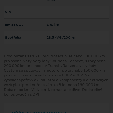
VIN
Emise CO
0 g/km
2
Spotřeba
18,5 kWh/100 km
Prodloužená záruka Ford Protect 5 let nebo 100 000 km
pro osobní vozy, vozy řady Courier a Connect, 4 roky nebo
200 000 km pro modely Transit, Ranger a vozy řady
Custom se spalovacím motorem, 5 let nebo 150 000 km
pro vůz E-Transit a řadu Custom PHEV a BEV. Na
vysokonapěťový akumulátor a komponenty u elektrických
vozů platí prodloužená záruka 8 let nebo 160 000 km.
Doba nebo km: Vždy platí, co nastane dříve. Dodatečný
bonus uváděn s DPH.