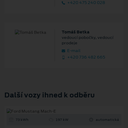
+420 475 240 028
Tomáš Betka
vedoucí pobočky, vedoucí
prodeje
E‑mail
+420 736 482 665
Další vozy ihned k odběru
73 kWh
197 kW
automatická