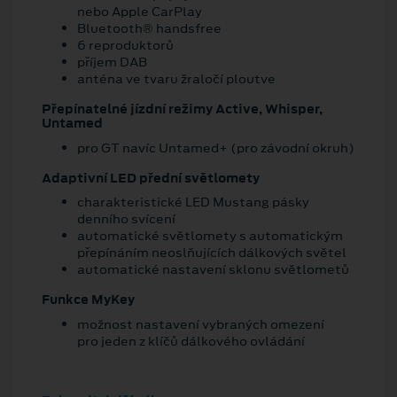
nebo Apple CarPlay
Bluetooth® handsfree
6 reproduktorů
příjem DAB
anténa ve tvaru žraločí ploutve
Přepínatelné jízdní režimy Active, Whisper,
Untamed
pro GT navíc Untamed+ (pro závodní okruh)
Adaptivní LED přední světlomety
charakteristické LED Mustang pásky
denního svícení
automatické světlomety s automatickým
přepínáním neoslňujících dálkových světel
automatické nastavení sklonu světlometů
Funkce MyKey
možnost nastavení vybraných omezení
pro jeden z klíčů dálkového ovládání