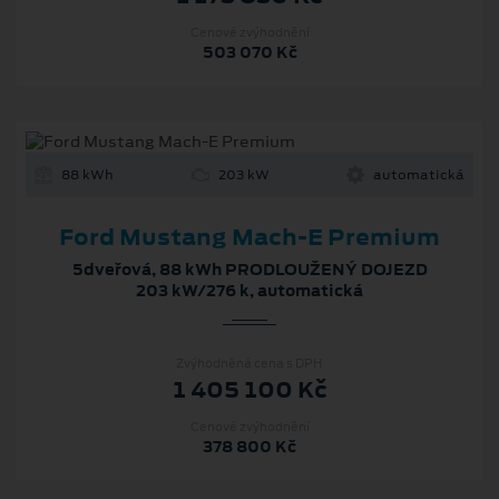
Cenové zvýhodnění
503 070 Kč
88 kWh
203 kW
automatická
Ford Mustang Mach‑E Premium
5dveřová, 88 kWh PRODLOUŽENÝ DOJEZD
203 kW/276 k, automatická
Zvýhodněná cena s DPH
1 405 100 Kč
Cenové zvýhodnění
378 800 Kč