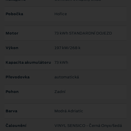
Pobočka
Hořice
Motor
73 kWh STANDARDNÍ DOJEZD
Výkon
197 kW/268 k
Kapacita akumulátoru
73 kWh
Převodovka
automatická
Pohon
Zadní
Barva
Modrá Adriatic
Čalounění
VINYL SENSICO - Černá Onyx/šedá