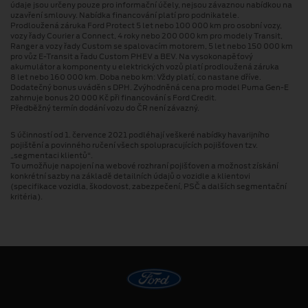
údaje jsou určeny pouze pro informační účely, nejsou závaznou nabídkou na
uzavření smlouvy. Nabídka financování platí pro podnikatele.
Prodloužená záruka Ford Protect 5 let nebo 100 000 km pro osobní vozy,
vozy řady Courier a Connect, 4 roky nebo 200 000 km pro modely Transit,
Ranger a vozy řady Custom se spalovacím motorem, 5 let nebo 150 000 km
pro vůz E-Transit a řadu Custom PHEV a BEV. Na vysokonapěťový
akumulátor a komponenty u elektrických vozů platí prodloužená záruka
8 let nebo 160 000 km. Doba nebo km: Vždy platí, co nastane dříve.
Dodatečný bonus uváděn s DPH. Zvýhodněná cena pro model Puma Gen⁠-⁠E
zahrnuje bonus 20 000 Kč při financování s Ford Credit.
Předběžný termín dodání vozu do ČR není závazný.
S účinností od 1. července 2021 podléhají veškeré nabídky havarijního
pojištění a povinného ručení všech spolupracujících pojišťoven tzv.
„segmentaci klientů“.
To umožňuje napojení na webové rozhraní pojišťoven a možnost získání
konkrétní sazby na základě detailních údajů o vozidle a klientovi
(specifikace vozidla, škodovost, zabezpečení, PSČ a dalších segmentační
kritéria).