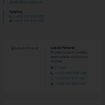
prodej@autojipe.cz
Telefon
+420 737 933 452
+420 737 933 452
Luboš Peteráč
Prodej nových vozidel,
specialista užitkových
vozidel
E‑mail
+420 493 698 136
+420 737 933 452
+420 737 933 452