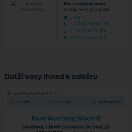
Martina Kynychová
Prodej nových vozidel
E‑mail
+420 493 698 136
+420 775 213 162
+420 775 213 162
Další vozy ihned k odběru
73 kWh
197 kW
automatická
Ford Mustang Mach-E
5dveřová, 73 kWh STANDARDNÍ DOJEZD