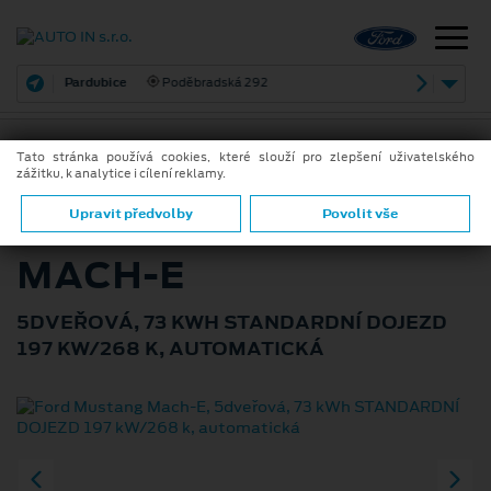
Pardubice
Poděbradská 292
Tato stránka používá cookies, které slouží pro zlepšení uživatelského
zážitku, k analytice i cílení reklamy.
ZPĚT
FORD MUSTANG
Upravit předvolby
Povolit vše
MACH-E
5DVEŘOVÁ, 73 KWH STANDARDNÍ DOJEZD
197 KW/268 K, AUTOMATICKÁ