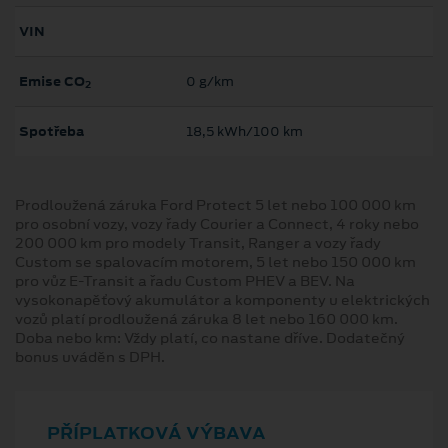
VIN
Emise CO
0 g/km
2
Spotřeba
18,5 kWh/100 km
Prodloužená záruka Ford Protect 5 let nebo 100 000 km
pro osobní vozy, vozy řady Courier a Connect, 4 roky nebo
200 000 km pro modely Transit, Ranger a vozy řady
Custom se spalovacím motorem, 5 let nebo 150 000 km
pro vůz E-Transit a řadu Custom PHEV a BEV. Na
vysokonapěťový akumulátor a komponenty u elektrických
vozů platí prodloužená záruka 8 let nebo 160 000 km.
Doba nebo km: Vždy platí, co nastane dříve. Dodatečný
bonus uváděn s DPH.
PŘÍPLATKOVÁ VÝBAVA