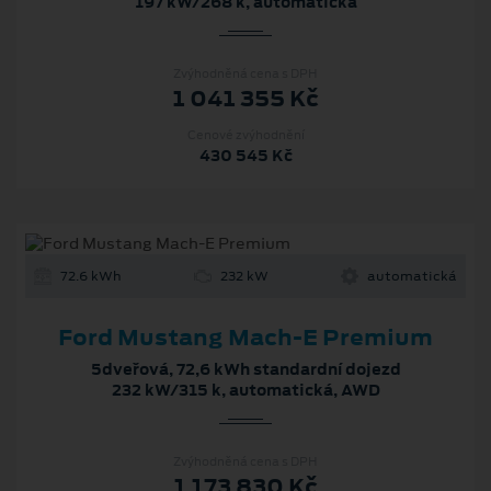
197 kW/268 k, automatická
Zvýhodněná cena s DPH
1 041 355 Kč
Cenové zvýhodnění
430 545 Kč
72.6 kWh
232 kW
automatická
Ford Mustang Mach‑E Premium
5dveřová, 72,6 kWh standardní dojezd
232 kW/315 k, automatická, AWD
Zvýhodněná cena s DPH
1 173 830 Kč