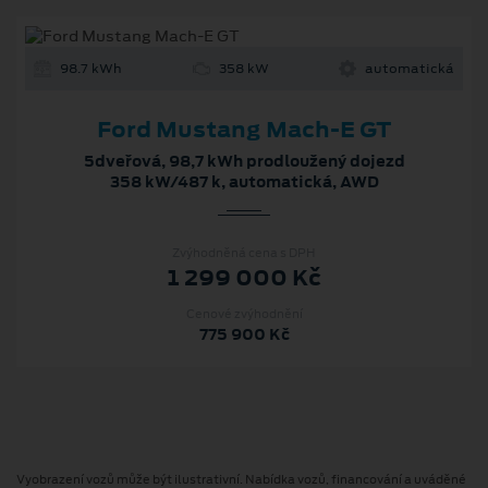
98.7 kWh
358 kW
automatická
Ford Mustang Mach-E GT
5dveřová, 98,7 kWh prodloužený dojezd
358 kW/487 k, automatická, AWD
Zvýhodněná cena s DPH
1 299 000 Kč
Cenové zvýhodnění
775 900 Kč
Vyobrazení vozů může být ilustrativní. Nabídka vozů, financování a uváděné