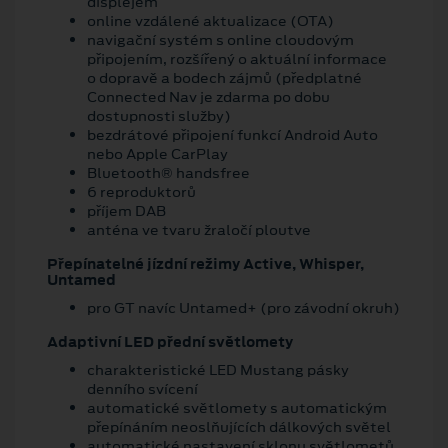
displejem
online vzdálené aktualizace (OTA)
navigační systém s online cloudovým
připojením, rozšířený o aktuální informace
o dopravě a bodech zájmů (předplatné
Connected Nav je zdarma po dobu
dostupnosti služby)
bezdrátové připojení funkcí Android Auto
nebo Apple CarPlay
Bluetooth® handsfree
6 reproduktorů
příjem DAB
anténa ve tvaru žraločí ploutve
Přepínatelné jízdní režimy Active, Whisper,
Untamed
pro GT navíc Untamed+ (pro závodní okruh)
Adaptivní LED přední světlomety
charakteristické LED Mustang pásky
denního svícení
automatické světlomety s automatickým
přepínáním neoslňujících dálkových světel
automatické nastavení sklonu světlometů