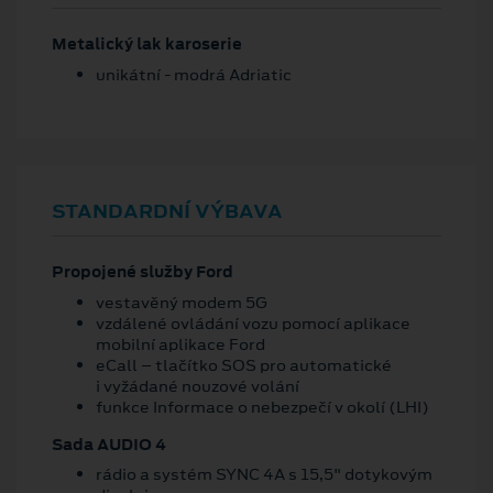
Metalický lak karoserie
unikátní - modrá Adriatic
STANDARDNÍ VÝBAVA
Propojené služby Ford
vestavěný modem 5G
vzdálené ovládání vozu pomocí aplikace
mobilní aplikace Ford
eCall – tlačítko SOS pro automatické
i vyžádané nouzové volání
funkce Informace o nebezpečí v okolí (LHI)
Sada AUDIO 4
rádio a systém SYNC 4A s 15,5" dotykovým