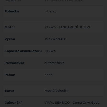
Pobočka
Liberec
Motor
73 kWh STANDARDNÍ DOJEZD
Výkon
197 kW/268 k
Kapacita akumulátoru
73 kWh
Převodovka
automatická
Pohon
Zadní
Barva
Modrá Velocity
Čalounění
VINYL SENSICO - Černá Onyx/šedá