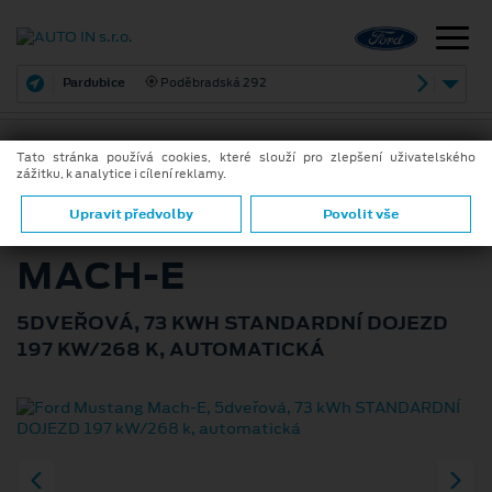
Pardubice
Poděbradská 292
Tato stránka používá cookies, které slouží pro zlepšení uživatelského
zážitku, k analytice i cílení reklamy.
ZPĚT
FORD MUSTANG
Upravit předvolby
Povolit vše
MACH-E
5DVEŘOVÁ, 73 KWH STANDARDNÍ DOJEZD
197 KW/268 K, AUTOMATICKÁ