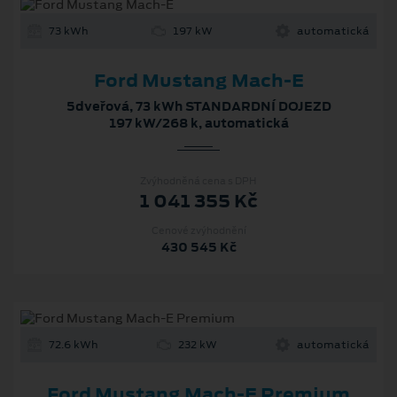
73 kWh
197 kW
automatická
Ford Mustang Mach-E
5dveřová, 73 kWh STANDARDNÍ DOJEZD
197 kW/268 k, automatická
Zvýhodněná cena s DPH
1 041 355 Kč
Cenové zvýhodnění
430 545 Kč
72.6 kWh
232 kW
automatická
Ford Mustang Mach‑E Premium