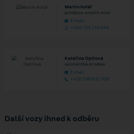
Martin Kolář
prodejce nových vozů
E‑mail
+420 725 153 546
Kateřina Opltová
asistentka prodeje
E‑mail
+420 739 631 708
Další vozy ihned k odběru