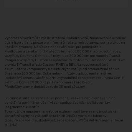
Vyobrazení vozů může být ilustrativní. Nabídka vozů, financování a uváděné
údaje jsou určeny pouze pro informační účely, nejsou závaznou nabídkou na
uzavření smlouvy. Nabídka financování platí pro podnikatele.
Prodloužená záruka Ford Protect 5 let nebo 100 000 km pro osobní vozy,
vozy řady Courier a Connect, 4 roky nebo 200 000 km pro modely Transit,
Ranger a vozy řady Custom se spalovacím motorem, 5 let nebo 150 000 km
pro vůz E-Transit a řadu Custom PHEV a BEV. Na vysokonapěťový
akumulátor a komponenty u elektrických vozů platí prodloužená záruka
8 let nebo 160 000 km. Doba nebo km: Vždy platí, co nastane dříve.
Dodatečný bonus uváděn s DPH. Zvýhodněná cena pro model Puma Gen⁠-⁠E
zahrnuje bonus 20 000 Kč při financování s Ford Credit.
Předběžný termín dodání vozu do ČR není závazný.
S účinností od 1. července 2021 podléhají veškeré nabídky havarijního
pojištění a povinného ručení všech spolupracujících pojišťoven tzv.
„segmentaci klientů“.
To umožňuje napojení na webové rozhraní pojišťoven a možnost získání
konkrétní sazby na základě detailních údajů o vozidle a klientovi
(specifikace vozidla, škodovost, zabezpečení, PSČ a dalších segmentační
kritéria).