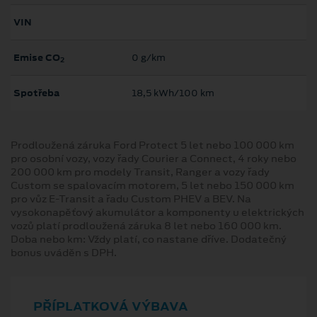
VIN
Emise CO
0 g/km
2
Spotřeba
18,5 kWh/100 km
Prodloužená záruka Ford Protect 5 let nebo 100 000 km
pro osobní vozy, vozy řady Courier a Connect, 4 roky nebo
200 000 km pro modely Transit, Ranger a vozy řady
Custom se spalovacím motorem, 5 let nebo 150 000 km
pro vůz E-Transit a řadu Custom PHEV a BEV. Na
vysokonapěťový akumulátor a komponenty u elektrických
vozů platí prodloužená záruka 8 let nebo 160 000 km.
Doba nebo km: Vždy platí, co nastane dříve. Dodatečný
bonus uváděn s DPH.
PŘÍPLATKOVÁ VÝBAVA