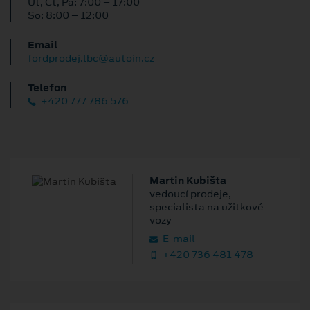
Út, Čt, Pá: 7:00 – 17:00
So: 8:00 – 12:00
Email
fordprodej.lbc@autoin.cz
Telefon
+420 777 786 576
Martin Kubišta
vedoucí prodeje,
specialista na užitkové
vozy
E‑mail
+420 736 481 478