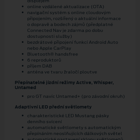
displejem
online vzdálené aktualizace (OTA)
navigační systém s online cloudovým
připojením, rozšířený o aktuální informace
o dopravě a bodech zájmů (předplatné
Connected Nav je zdarma po dobu
dostupnosti služby)
bezdrátové připojení funkcí Android Auto
nebo Apple CarPlay
Bluetooth® handsfree
6 reproduktorů
příjem DAB
anténa ve tvaru žraločí ploutve
Přepínatelné jízdní režimy Active, Whisper,
Untamed
pro GT navíc Untamed+ (pro závodní okruh)
Adaptivní LED přední světlomety
charakteristické LED Mustang pásky
denního svícení
automatické světlomety s automatickým
přepínáním neoslňujících dálkových světel
automatické nastavení sklonu světlometů