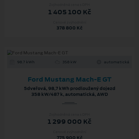
Zvýhodněná cena s DPH
1 405 100 Kč
Cenové zvýhodnění
378 800 Kč
98.7 kWh
358 kW
automatická
Ford Mustang Mach-E GT
5dveřová, 98,7 kWh prodloužený dojezd
358 kW/487 k, automatická, AWD
Zvýhodněná cena s DPH
1 299 000 Kč
Cenové zvýhodnění
775 900 Kč