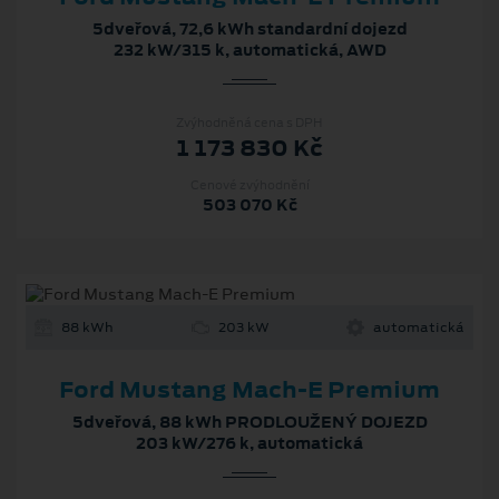
5dveřová, 72,6 kWh standardní dojezd
232 kW/315 k, automatická, AWD
Zvýhodněná cena s DPH
1 173 830 Kč
Cenové zvýhodnění
503 070 Kč
88 kWh
203 kW
automatická
Ford Mustang Mach‑E Premium
5dveřová, 88 kWh PRODLOUŽENÝ DOJEZD
203 kW/276 k, automatická