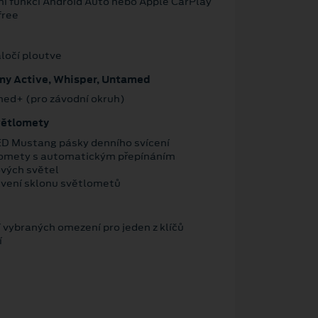
ní funkcí Android Auto nebo Apple CarPlay
free
aločí ploutve
imy Active, Whisper, Untamed
med+ (pro závodní okruh)
větlomety
ED Mustang pásky denního svícení
omety s automatickým přepínáním
ových světel
vení sklonu světlometů
vybraných omezení pro jeden z klíčů
í