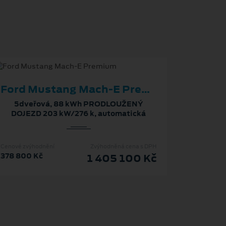
Ford Mustang Mach‑E Premium
5dveřová, 88 kWh PRODLOUŽENÝ
DOJEZD 203 kW/276 k, automatická
Cenové zvýhodnění
Zvýhodněná cena s DPH
378 800 Kč
1 405 100 Kč