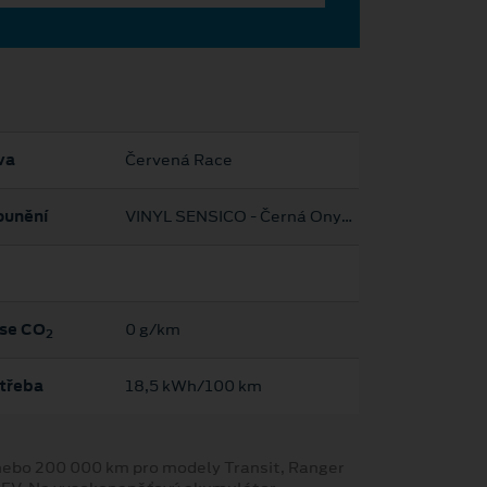
va
Červená Race
ounění
VINYL SENSICO - Černá Onyx/šedá
se CO
0 g/km
2
třeba
18,5 kWh/100 km
y nebo 200 000 km pro modely Transit, Ranger