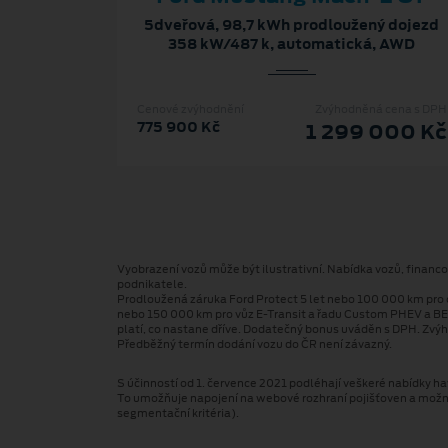
5dveřová, 98,7 kWh prodloužený dojezd
358 kW/487 k, automatická, AWD
Cenové zvýhodnění
Zvýhodněná cena s DPH
775 900 Kč
1 299 000 Kč
Vyobrazení vozů může být ilustrativní. Nabídka vozů, financ
podnikatele.
Prodloužená záruka Ford Protect 5 let nebo 100 000 km pro 
nebo 150 000 km pro vůz E-Transit a řadu Custom PHEV a BE
platí, co nastane dříve. Dodatečný bonus uváděn s DPH. Zvýh
Předběžný termín dodání vozu do ČR není závazný.
S účinností od 1. července 2021 podléhají veškeré nabídky hav
To umožňuje napojení na webové rozhraní pojišťoven a možnost
segmentační kritéria).