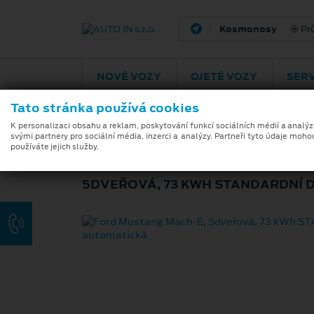
Pardubice
Podě
NOVÉ VOZY
OJETÉ VOZY
SERV
Tato stránka používá cookies
K personalizaci obsahu a reklam, poskytování funkcí sociálních médií a analý
svými partnery pro sociální média, inzerci a analýzy. Partneři tyto údaje moho
FORD MUSTANG 
používáte jejich služby.
5DVEŘOVÁ, 73 KWH STANDARDNÍ D