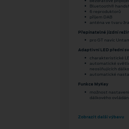
bezdrátové připoje
Bluetooth® hands
6 reproduktorů
příjem DAB
anténa ve tvaru žr
Přepínatelné jízdní rež
pro GT navíc Unta
Adaptivní LED přední s
charakteristické L
automatické světl
neoslňujících dálk
automatické nasta
Funkce MyKey
možnost nastavení 
dálkového ovládán
Zobrazit další výbavu