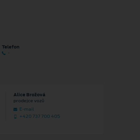
Telefon
-
Alice Brožová
prodejce vozů
E‑mail
+420 737 700 405