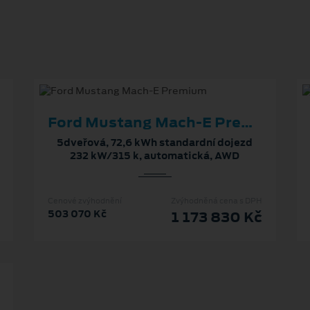
Ford Mustang Mach‑E Premium
5dveřová, 72,6 kWh standardní dojezd
232 kW/315 k, automatická, AWD
Cenové zvýhodnění
Zvýhodněná cena s DPH
503 070 Kč
1 173 830 Kč