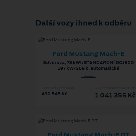
Další vozy ihned k odběru
Ford Mustang Mach-E
5dveřová, 73 kWh STANDARDNÍ DOJEZD
197 kW/268 k, automatická
Cenové zvýhodnění
Zvýhodněná cena s DPH
430 545 Kč
1 041 355 Kč
Ford Mustang Mach-E GT