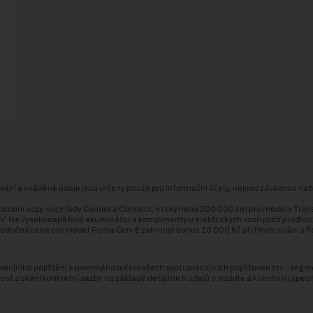
ování a uváděné údaje jsou určeny pouze pro informační účely, nejsou závaznou nab
osobní vozy, vozy řady Courier a Connect, 4 roky nebo 200 000 km pro modely Tran
V. Na vysokonapěťový akumulátor a komponenty u elektrických vozů platí prodlo
odněná cena pro model Puma Gen⁠-⁠E zahrnuje bonus 20 000 Kč při financování s Fo
arijního pojištění a povinného ručení všech spolupracujících pojišťoven tzv. „segm
 získání konkrétní sazby na základě detailních údajů o vozidle a klientovi (speci