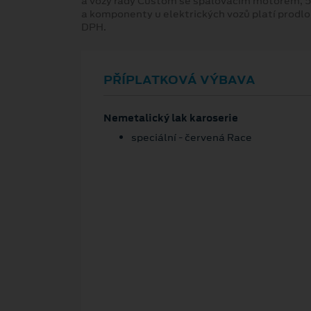
a vozy řady Custom se spalovacím motorem, 5
a komponenty u elektrických vozů platí prodl
DPH.
PŘÍPLATKOVÁ VÝBAVA
Nemetalický lak karoserie
speciální - červená Race