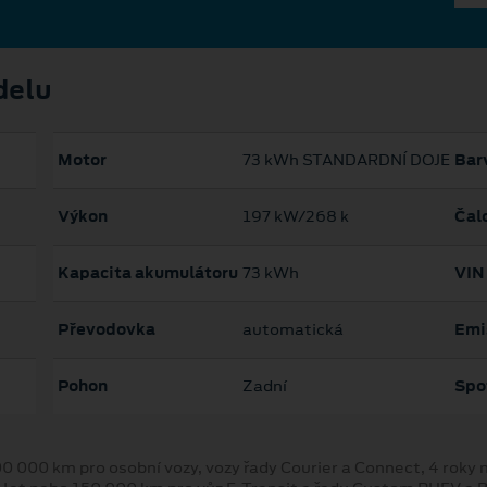
delu
Motor
73 kWh STANDARDNÍ DOJEZD
Bar
Výkon
197 kW/268 k
Čal
Kapacita akumulátoru
73 kWh
VIN
Převodovka
automatická
Emi
Pohon
Zadní
Spo
00 000 km pro osobní vozy, vozy řady Courier a Connect, 4 rok