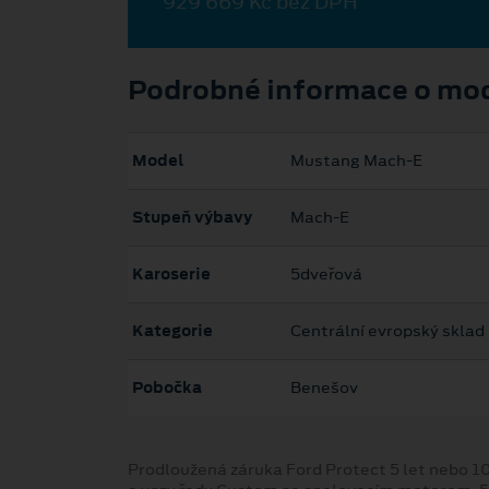
929 669 Kč bez DPH
Podrobné informace o mo
Model
Mustang Mach‑E
Stupeň výbavy
Mach-E
Karoserie
5dveřová
Kategorie
Centrální evropský sklad
Pobočka
Benešov
Prodloužená záruka Ford Protect 5 let nebo 1