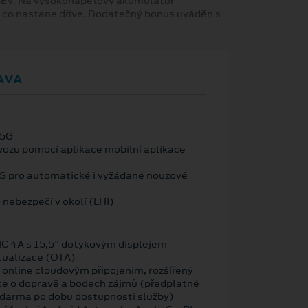
 BEV. Na vysokonapěťový akumulátor
, co nastane dříve. Dodatečný bonus uváděn s
AVA
 5G
vozu pomocí aplikace mobilní aplikace
OS pro automatické i vyžádané nouzové
 nebezpečí v okolí (LHI)
C 4A s 15,5" dotykovým displejem
tualizace (OTA)
 online cloudovým připojením, rozšířený
ce o dopravě a bodech zájmů (předplatné
zdarma po dobu dostupnosti služby)