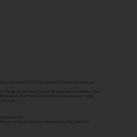
ídkou na uzavření smlouvy. Nabídka financování platí pro
sit, Ranger a vozy řady Custom se spalovacím motorem, 5 let
užená záruka 8 let nebo 160 000 km. Doba nebo km: Vždy
rd Credit.
entaci klientů“.
fikace vozidla, škodovost, zabezpečení, PSČ a dalších