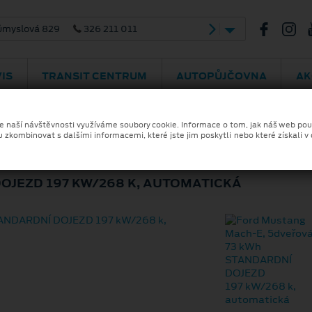
bradská 292
469 775 075
IS
TRANSIT CENTRUM
AUTOPŮJČOVNA
AK
ze naší návštěvnosti využíváme soubory cookie. Informace o tom, jak náš web pou
u zkombinovat s dalšími informacemi, které jste jim poskytli nebo které získali v
MACH-E
OJEZD 197 KW/268 K, AUTOMATICKÁ