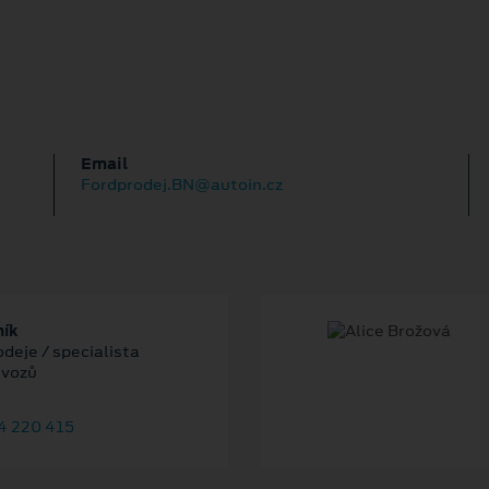
Email
Fordprodej.BN@autoin.cz
ník
deje / specialista
 vozů
4 220 415