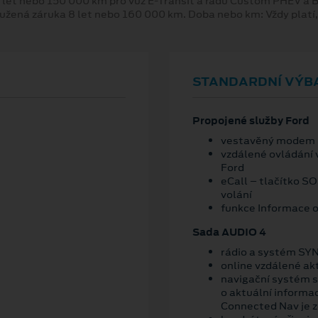
 let nebo 150 000 km pro vůz E-Transit a řadu Custom PHEV a
oužená záruka 8 let nebo 160 000 km. Doba nebo km: Vždy platí
STANDARDNÍ VÝB
Propojené služby Ford
vestavěný modem
vzdálené ovládání 
Ford
eCall – tlačítko S
volání
funkce Informace o
Sada AUDIO 4
rádio a systém SYN
online vzdálené ak
navigační systém s
o aktuální informa
Connected Nav je 