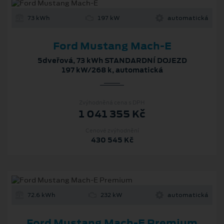
73 kWh
197 kW
automatická
Ford Mustang Mach-E
5dveřová, 73 kWh STANDARDNÍ DOJEZD
197 kW/268 k, automatická
Zvýhodněná cena s DPH
1 041 355 Kč
Cenové zvýhodnění
430 545 Kč
72.6 kWh
232 kW
automatická
Ford Mustang Mach‑E Premium