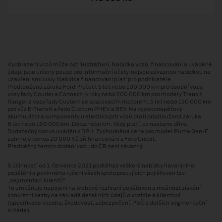
Vyobrazení vozů může být ilustrativní. Nabídka vozů, financování a uváděné
údaje jsou určeny pouze pro informační účely, nejsou závaznou nabídkou na
uzavření smlouvy. Nabídka financování platí pro podnikatele.
Prodloužená záruka Ford Protect 5 let nebo 100 000 km pro osobní vozy,
vozy řady Courier a Connect, 4 roky nebo 200 000 km pro modely Transit,
Ranger a vozy řady Custom se spalovacím motorem, 5 let nebo 150 000 km
pro vůz E-Transit a řadu Custom PHEV a BEV. Na vysokonapěťový
akumulátor a komponenty u elektrických vozů platí prodloužená záruka
8 let nebo 160 000 km. Doba nebo km: Vždy platí, co nastane dříve.
Dodatečný bonus uváděn s DPH. Zvýhodněná cena pro model Puma Gen⁠-⁠E
zahrnuje bonus 20 000 Kč při financování s Ford Credit.
Předběžný termín dodání vozu do ČR není závazný.
S účinností od 1. července 2021 podléhají veškeré nabídky havarijního
pojištění a povinného ručení všech spolupracujících pojišťoven tzv.
„segmentaci klientů“.
To umožňuje napojení na webové rozhraní pojišťoven a možnost získání
konkrétní sazby na základě detailních údajů o vozidle a klientovi
(specifikace vozidla, škodovost, zabezpečení, PSČ a dalších segmentační
kritéria).