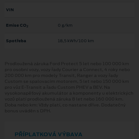
VIN
Emise CO
0 g/km
2
Spotřeba
18,5 kWh/100 km
Prodloužená záruka Ford Protect 5 let nebo 100 000 km
pro osobní vozy, vozy řady Courier a Connect, 4 roky nebo
200 000 km pro modely Transit, Ranger a vozy řady
Custom se spalovacím motorem, 5 let nebo 150 000 km
pro vůz E-Transit a řadu Custom PHEV a BEV. Na
vysokonapěťový akumulátor a komponenty u elektrických
vozů platí prodloužená záruka 8 let nebo 160 000 km.
Doba nebo km: Vždy platí, co nastane dříve. Dodatečný
bonus uváděn s DPH.
PŘÍPLATKOVÁ VÝBAVA