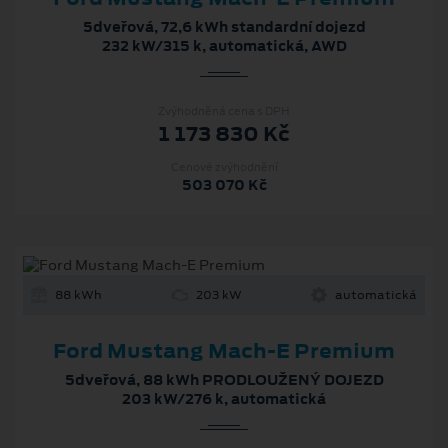
5dveřová, 72,6 kWh standardní dojezd
232 kW/315 k, automatická, AWD
Zvýhodněná cena s DPH
1 173 830 Kč
Cenové zvýhodnění
503 070 Kč
88 kWh
203 kW
automatická
Ford Mustang Mach‑E Premium
5dveřová, 88 kWh PRODLOUŽENÝ DOJEZD
203 kW/276 k, automatická