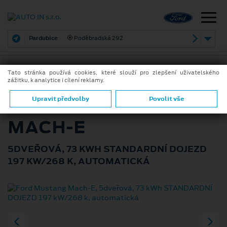
Pardubice
Poděbradská 292
Tato stránka používá cookies, které slouží pro zlepšení uživatelského
zážitku, k analytice i cílení reklamy.
ZPĚT
FORD MUSTANG
Upravit předvolby
Povolit vše
MACH-E
5DVEŘOVÁ, 73 KWH STANDARDNÍ DOJEZD
197 KW/268 K, AUTOMATICKÁ