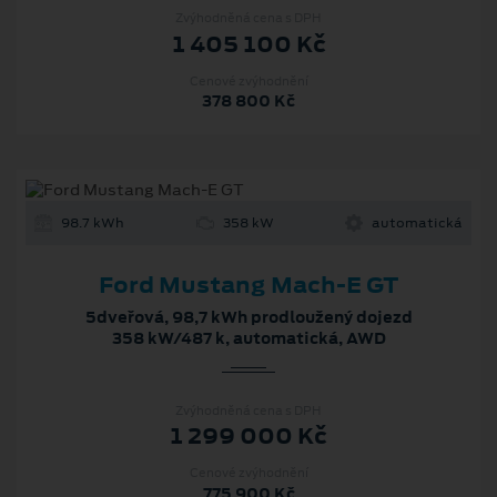
Zvýhodněná cena s DPH
1 405 100 Kč
Cenové zvýhodnění
378 800 Kč
98.7 kWh
358 kW
automatická
Ford Mustang Mach-E GT
5dveřová, 98,7 kWh prodloužený dojezd
358 kW/487 k, automatická, AWD
Zvýhodněná cena s DPH
1 299 000 Kč
Cenové zvýhodnění
775 900 Kč