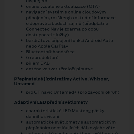
displejem
online vzdálené aktualizace (OTA)
navigační systém s online cloudovým
připojením, rozšířený o aktuální informace
o dopravě a bodech zájmů (předplatné
Connected Nav je zdarma po dobu
dostupnosti služby)
bezdrátové připojení funkcí Android Auto
nebo Apple CarPlay
Bluetooth® handsfree
6 reproduktorů
příjem DAB
anténa ve tvaru žraločí ploutve
Přepínatelné jízdní režimy Active, Whisper,
Untamed
pro GT navíc Untamed+ (pro závodní okruh)
Adaptivní LED přední světlomety
charakteristické LED Mustang pásky
denního svícení
automatické světlomety s automatickým
přepínáním neoslňujících dálkových světel
automatické nastavení sklonu světlometů