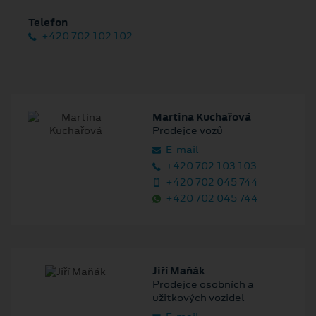
Telefon
+420 702 102 102
Martina Kuchařová
Prodejce vozů
E‑mail
+420 702 103 103
+420 702 045 744
+420 702 045 744
Jiří Maňák
Prodejce osobních a
užitkových vozidel