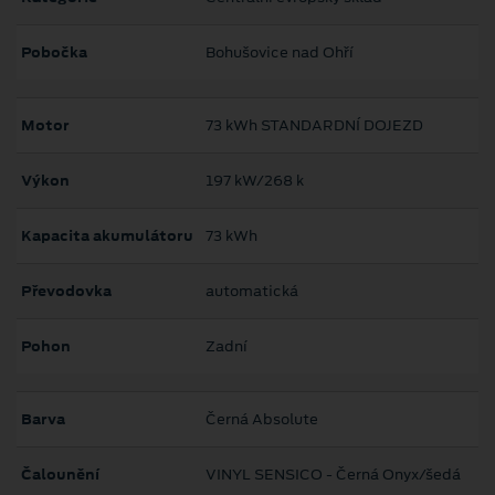
Pobočka
Bohušovice nad Ohří
Motor
73 kWh STANDARDNÍ DOJEZD
Výkon
197 kW/268 k
Kapacita akumulátoru
73 kWh
Převodovka
automatická
Pohon
Zadní
Barva
Černá Absolute
Čalounění
VINYL SENSICO - Černá Onyx/šedá