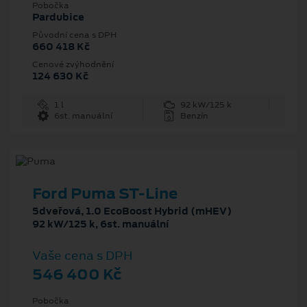
Pobočka
Pardubice
Původní cena s DPH
660 418 Kč
Cenové zvýhodnění
124 630 Kč
1 l
92 kW/125 k
6st. manuální
Benzín
Ford Puma ST-Line
5dveřová, 1.0 EcoBoost Hybrid (mHEV)
92 kW/125 k, 6st. manuální
Vaše cena s DPH
546 400 Kč
Pobočka