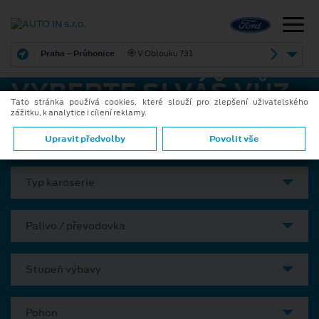
Praha – Průhonice
V Oblouku 731
VYBERTE SI VÁŠ VŮZ
Tato stránka používá cookies, které slouží pro zlepšení uživatelského
zážitku, k analytice i cílení reklamy.
Model
Upravit předvolby
Povolit vše
Typ karoserie
Palivo / převodovka
Stupeň výbavy
Pohon