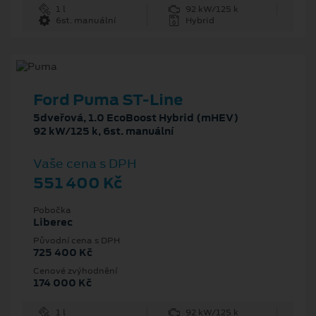
1 l
92 kW/125 k
6st. manuální
Hybrid
Ford Puma ST-Line
5dveřová, 1.0 EcoBoost Hybrid (mHEV)
92 kW/125 k, 6st. manuální
Vaše cena s DPH
551 400 Kč
Pobočka
Liberec
Původní cena s DPH
725 400 Kč
Cenové zvýhodnění
174 000 Kč
1 l
92 kW/125 k