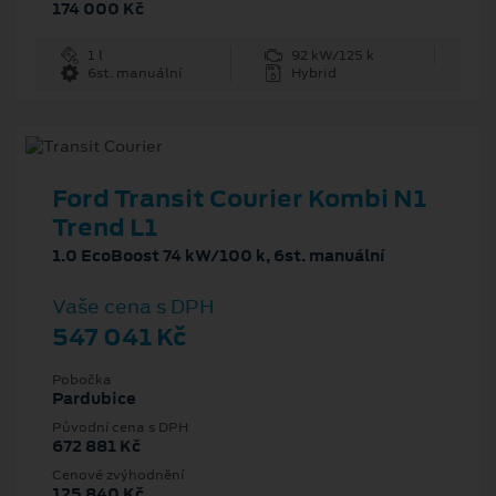
174 000 Kč
1 l
92 kW/125 k
6st. manuální
Hybrid
Ford Transit Courier Kombi N1
Trend L1
1.0 EcoBoost 74 kW/100 k, 6st. manuální
Vaše cena s DPH
547 041 Kč
Pobočka
Pardubice
Původní cena s DPH
672 881 Kč
Cenové zvýhodnění
125 840 Kč