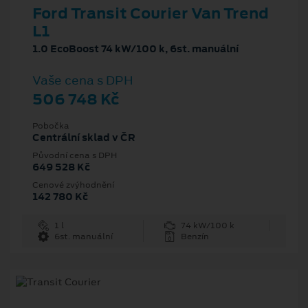
Ford Transit Courier Van Trend
L1
1.0 EcoBoost 74 kW/100 k, 6st. manuální
Vaše cena s DPH
506 748 Kč
Pobočka
Centrální sklad v ČR
Původní cena s DPH
649 528 Kč
Cenové zvýhodnění
142 780 Kč
1 l
74 kW/100 k
6st. manuální
Benzín