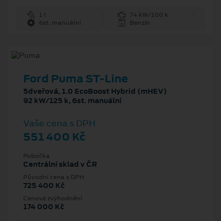
1 l
74 kW/100 k
6st. manuální
Benzín
Ford Puma ST-Line
5dveřová, 1.0 EcoBoost Hybrid (mHEV)
92 kW/125 k, 6st. manuální
Vaše cena s DPH
551 400 Kč
Pobočka
Centrální sklad v ČR
Původní cena s DPH
725 400 Kč
Cenové zvýhodnění
174 000 Kč