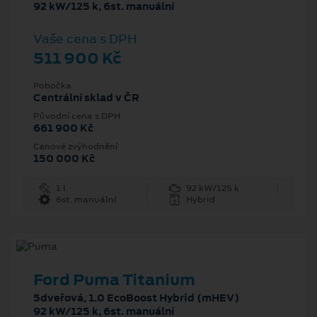
92 kW/125 k, 6st. manuální
Vaše cena s DPH
511 900 Kč
Pobočka
Centrální sklad v ČR
Původní cena s DPH
661 900 Kč
Cenové zvýhodnění
150 000 Kč
1 l
92 kW/125 k
6st. manuální
Hybrid
Ford Puma Titanium
5dveřová, 1.0 EcoBoost Hybrid (mHEV)
92 kW/125 k, 6st. manuální