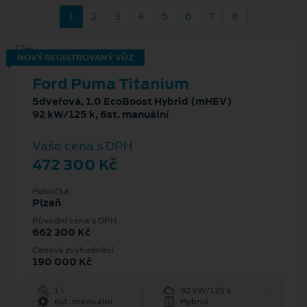
1
2
3
4
5
6
7
8
NOVÝ REGISTROVANÝ VŮZ
Ford Puma Titanium
5dveřová, 1.0 EcoBoost Hybrid (mHEV)
92 kW/125 k, 6st. manuální
Vaše cena s DPH
472 300 Kč
Pobočka
Plzeň
Původní cena s DPH
662 300 Kč
Cenové zvýhodnění
190 000 Kč
1 l
92 kW/125 k
6st. manuální
Hybrid