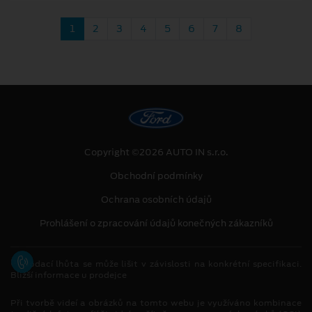
1
2
3
4
5
6
7
8
Copyright ©2026 AUTO IN s.r.o.
Obchodní podmínky
Ochrana osobních údajů
Prohlášení o zpracování údajů konečných zákazníků
[1]
Dodací lhůta se může lišit v závislosti na konkrétní specifikaci.
Bližší informace u prodejce
Při tvorbě videí a obrázků na tomto webu je využíváno kombinace