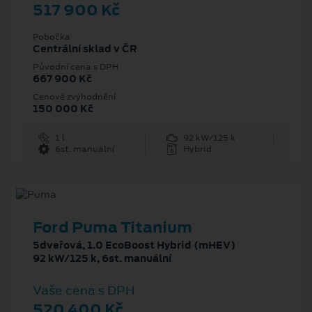
517 900 Kč
Pobočka
Centrální sklad v ČR
Původní cena s DPH
667 900 Kč
Cenové zvýhodnění
150 000 Kč
1 l
92 kW/125 k
6st. manuální
Hybrid
Ford Puma Titanium
5dveřová, 1.0 EcoBoost Hybrid (mHEV)
92 kW/125 k, 6st. manuální
Vaše cena s DPH
520 400 Kč