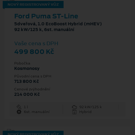
NOVÝ REGISTROVANÝ VŮZ
Ford Puma ST-Line
5dveřová, 1.0 EcoBoost Hybrid (mHEV)
92 kW/125 k, 6st. manuální
Vaše cena s DPH
499 800 Kč
Pobočka
Kosmonosy
Původní cena s DPH
713 800 Kč
Cenové zvýhodnění
214 000 Kč
1 l
92 kW/125 k
6st. manuální
Hybrid
NOVÝ REGISTROVANÝ VŮZ