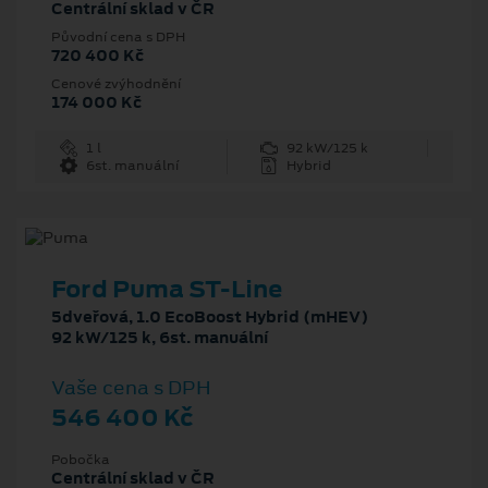
Centrální sklad v ČR
Původní cena s DPH
720 400 Kč
Cenové zvýhodnění
174 000 Kč
1 l
92 kW/125 k
6st. manuální
Hybrid
Ford Puma ST-Line
5dveřová, 1.0 EcoBoost Hybrid (mHEV)
92 kW/125 k, 6st. manuální
Vaše cena s DPH
546 400 Kč
Pobočka
Centrální sklad v ČR