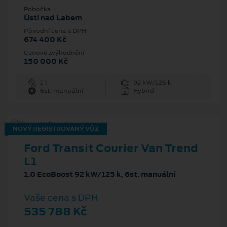
Pobočka
Ústí nad Labem
Původní cena s DPH
674 400 Kč
Cenové zvýhodnění
150 000 Kč
1 l
92 kW/125 k
6st. manuální
Hybrid
NOVÝ REGISTROVANÝ VŮZ
Ford Transit Courier Van Trend
L1
1.0 EcoBoost 92 kW/125 k, 6st. manuální
Vaše cena s DPH
535 788 Kč