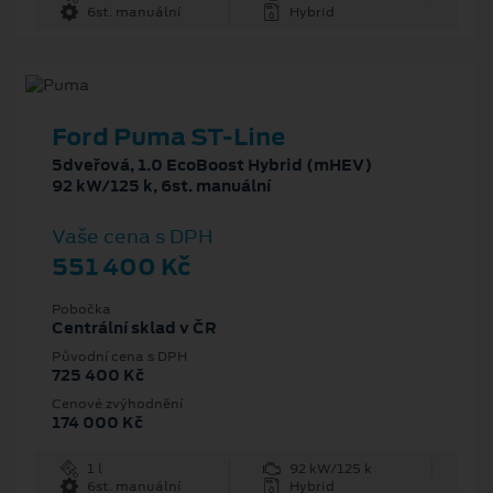
6st. manuální
Hybrid
Ford Puma ST-Line
5dveřová, 1.0 EcoBoost Hybrid (mHEV)
92 kW/125 k, 6st. manuální
Vaše cena s DPH
551 400 Kč
Pobočka
Centrální sklad v ČR
Původní cena s DPH
725 400 Kč
Cenové zvýhodnění
174 000 Kč
1 l
92 kW/125 k
6st. manuální
Hybrid