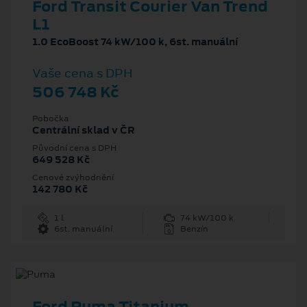
Ford Transit Courier Van Trend
L1
1.0 EcoBoost 74 kW/100 k, 6st. manuální
Vaše cena s DPH
506 748 Kč
Pobočka
Centrální sklad v ČR
Původní cena s DPH
649 528 Kč
Cenové zvýhodnění
142 780 Kč
1 l
74 kW/100 k
6st. manuální
Benzín
Ford Puma Titanium