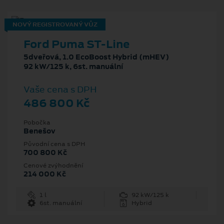
NOVÝ REGISTROVANÝ VŮZ
Ford Puma ST-Line
5dveřová, 1.0 EcoBoost Hybrid (mHEV)
92 kW/125 k, 6st. manuální
Vaše cena s DPH
486 800 Kč
Pobočka
Benešov
Původní cena s DPH
700 800 Kč
Cenové zvýhodnění
214 000 Kč
1 l
92 kW/125 k
6st. manuální
Hybrid