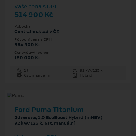
Vaše cena s DPH
514 900 Kč
Pobočka
Centrální sklad v ČR
Původní cena s DPH
664 900 Kč
Cenové zvýhodnění
150 000 Kč
1 l
92 kW/125 k
6st. manuální
Hybrid
Ford Puma Titanium
5dveřová, 1.0 EcoBoost Hybrid (mHEV)
92 kW/125 k, 6st. manuální