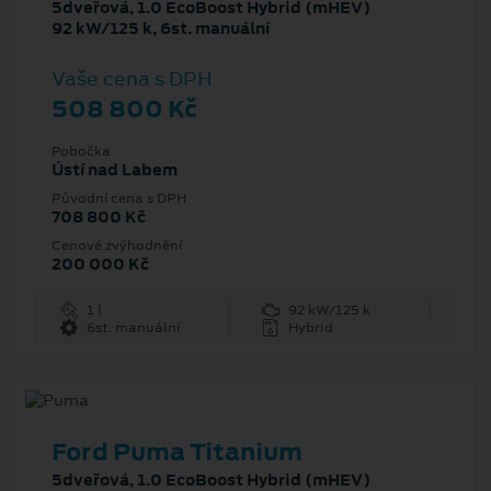
5dveřová, 1.0 EcoBoost Hybrid (mHEV)
92 kW/125 k, 6st. manuální
Vaše cena s DPH
508 800 Kč
Pobočka
Ústí nad Labem
Původní cena s DPH
708 800 Kč
Cenové zvýhodnění
200 000 Kč
1 l
92 kW/125 k
6st. manuální
Hybrid
Ford Puma Titanium
5dveřová, 1.0 EcoBoost Hybrid (mHEV)