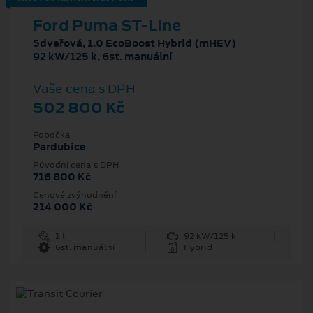
Ford Puma ST-Line
5dveřová, 1.0 EcoBoost Hybrid (mHEV)
92 kW/125 k, 6st. manuální
Vaše cena s DPH
502 800 Kč
Pobočka
Pardubice
Původní cena s DPH
716 800 Kč
Cenové zvýhodnění
214 000 Kč
1 l
92 kW/125 k
6st. manuální
Hybrid