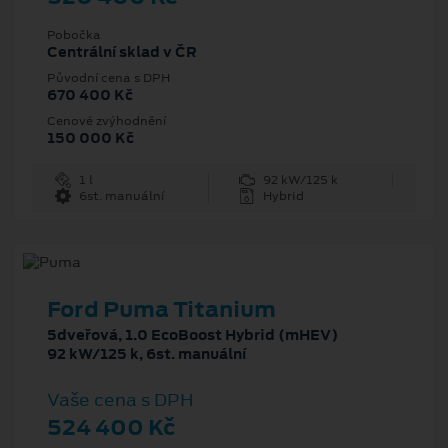
Pobočka
Centrální sklad v ČR
Původní cena s DPH
670 400 Kč
Cenové zvýhodnění
150 000 Kč
1 l
92 kW/125 k
6st. manuální
Hybrid
Ford Puma Titanium
5dveřová, 1.0 EcoBoost Hybrid (mHEV)
92 kW/125 k, 6st. manuální
Vaše cena s DPH
524 400 Kč