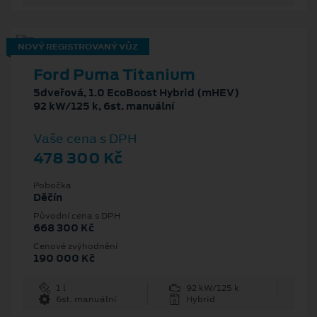
NOVÝ REGISTROVANÝ VŮZ
Ford Puma Titanium
5dveřová, 1.0 EcoBoost Hybrid (mHEV)
92 kW/125 k, 6st. manuální
Vaše cena s DPH
478 300 Kč
Pobočka
Děčín
Původní cena s DPH
668 300 Kč
Cenové zvýhodnění
190 000 Kč
1 l
92 kW/125 k
6st. manuální
Hybrid