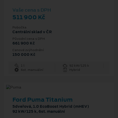
Vaše cena s DPH
511 900 Kč
Pobočka
Centrální sklad v ČR
Původní cena s DPH
661 900 Kč
Cenové zvýhodnění
150 000 Kč
1 l
92 kW/125 k
6st. manuální
Hybrid
Ford Puma Titanium
5dveřová, 1.0 EcoBoost Hybrid (mHEV)
92 kW/125 k, 6st. manuální