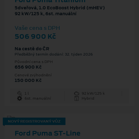
5dveřová, 1.0 EcoBoost Hybrid (mHEV)
92 kW/125 k, 6st. manuální
Vaše cena s DPH
506 900 Kč
Na cestě do ČR
Předběžný termín dodání: 32. týden 2026
Původní cena s DPH
656 900 Kč
Cenové zvýhodnění
150 000 Kč
1 l
92 kW/125 k
6st. manuální
Hybrid
NOVÝ REGISTROVANÝ VŮZ
Ford Puma ST-Line