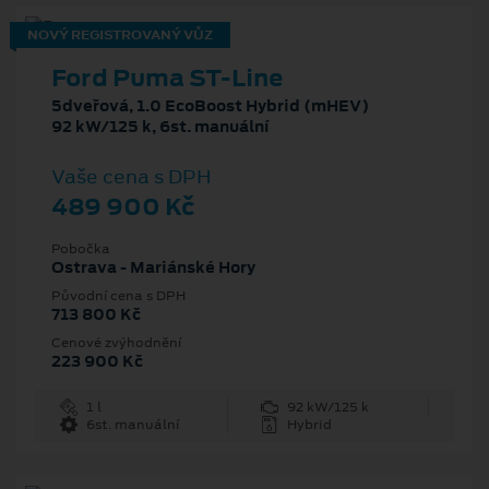
NOVÝ REGISTROVANÝ VŮZ
Ford Puma ST-Line
5dveřová, 1.0 EcoBoost Hybrid (mHEV)
92 kW/125 k, 6st. manuální
Vaše cena s DPH
489 900 Kč
Pobočka
Ostrava - Mariánské Hory
Původní cena s DPH
713 800 Kč
Cenové zvýhodnění
223 900 Kč
1 l
92 kW/125 k
6st. manuální
Hybrid