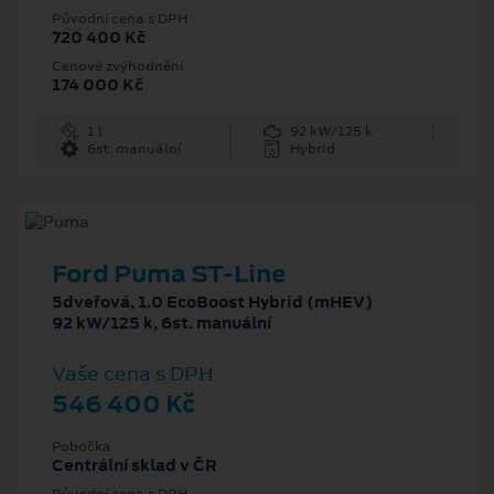
Původní cena s DPH
720 400 Kč
Cenové zvýhodnění
174 000 Kč
1 l
92 kW/125 k
6st. manuální
Hybrid
Ford Puma ST-Line
5dveřová, 1.0 EcoBoost Hybrid (mHEV)
92 kW/125 k, 6st. manuální
Vaše cena s DPH
546 400 Kč
Pobočka
Centrální sklad v ČR
Původní cena s DPH