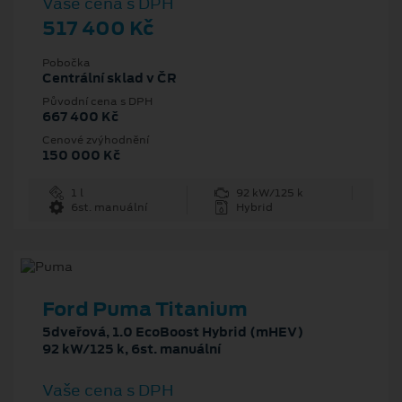
Vaše cena s DPH
517 400 Kč
Pobočka
Centrální sklad v ČR
Původní cena s DPH
667 400 Kč
Cenové zvýhodnění
150 000 Kč
1 l
92 kW/125 k
6st. manuální
Hybrid
Ford Puma Titanium
5dveřová, 1.0 EcoBoost Hybrid (mHEV)
92 kW/125 k, 6st. manuální
Vaše cena s DPH