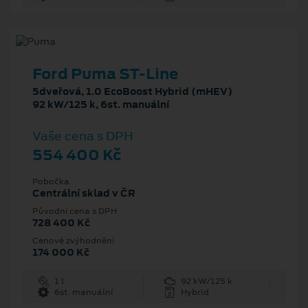
Ford Puma ST-Line
5dveřová, 1.0 EcoBoost Hybrid (mHEV)
92 kW/125 k, 6st. manuální
Vaše cena s DPH
554 400 Kč
Pobočka
Centrální sklad v ČR
Původní cena s DPH
728 400 Kč
Cenové zvýhodnění
174 000 Kč
1 l
92 kW/125 k
6st. manuální
Hybrid