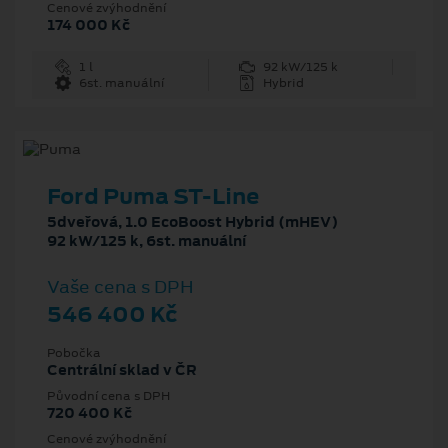
Cenové zvýhodnění
174 000 Kč
1 l
92 kW/125 k
6st. manuální
Hybrid
Ford Puma ST-Line
5dveřová, 1.0 EcoBoost Hybrid (mHEV)
92 kW/125 k, 6st. manuální
Vaše cena s DPH
546 400 Kč
Pobočka
Centrální sklad v ČR
Původní cena s DPH
720 400 Kč
Cenové zvýhodnění