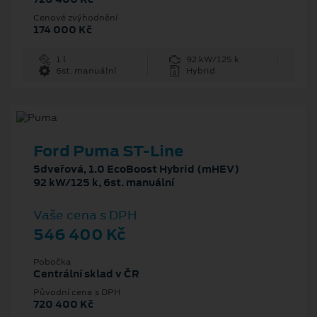
Cenové zvýhodnění
174 000 Kč
1 l
92 kW/125 k
6st. manuální
Hybrid
Ford Puma ST-Line
5dveřová, 1.0 EcoBoost Hybrid (mHEV)
92 kW/125 k, 6st. manuální
Vaše cena s DPH
546 400 Kč
Pobočka
Centrální sklad v ČR
Původní cena s DPH
720 400 Kč