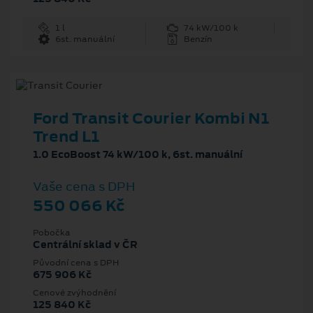
1 l
74 kW/100 k
6st. manuální
Benzín
Ford Transit Courier Kombi N1
Trend L1
1.0 EcoBoost 74 kW/100 k, 6st. manuální
Vaše cena s DPH
550 066 Kč
Pobočka
Centrální sklad v ČR
Původní cena s DPH
675 906 Kč
Cenové zvýhodnění
125 840 Kč