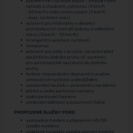
systém Pre-Collision Assist - snižuje riziko
nehody s chodcem, cyklistou (5 km/h
- 80 km/h) nebo jiným vozem (5 km/h
- max. rychlost vozu)
asistent pro křižovatky s detekcí
protijedoucích vozů při pokusu o odbočení
vlevo (5 km/h - 30 km/h)
inteligentní asistent rychlosti
tempomat
asistent pro jízdu v pruzích: varování před
opuštěním jízdního pruhu vč. systému
pro automatické navrácení do jízdního
pruhu
funkce rozpoznávání dopravních značek
omezujících rychlost a předjíždění
upozornění na jízdu v protisměru na dálnici
přední a zadní parkovací senzory
zadní parkovací kamera
sledování bdělosti a pozornosti řidiče
PROPOJENÉ SLUŽBY FORD
vestavěný modem s připojením 4G/5G
(podle modelu)
vzdálené ovládání vozidla pomocí mobilní