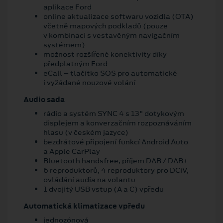
aplikace Ford
online aktualizace softwaru vozidla (OTA)
včetně mapových podkladů (pouze
v kombinaci s vestavěným navigačním
systémem)
možnost rozšířené konektivity díky
předplatným Ford
eCall – tlačítko SOS pro automatické
i vyžádané nouzové volání
Audio sada
rádio a systém SYNC 4 s 13" dotykovým
displejem a konverzačním rozpoznáváním
hlasu (v českém jazyce)
bezdrátové připojení funkcí Android Auto
a Apple CarPlay
Bluetooth handsfree, příjem DAB / DAB+
6 reproduktorů, 4 reproduktory pro DCiV,
ovládání audia na volantu
1 dvojitý USB vstup (A a C) vpředu
Automatická klimatizace vpředu
jednozónová