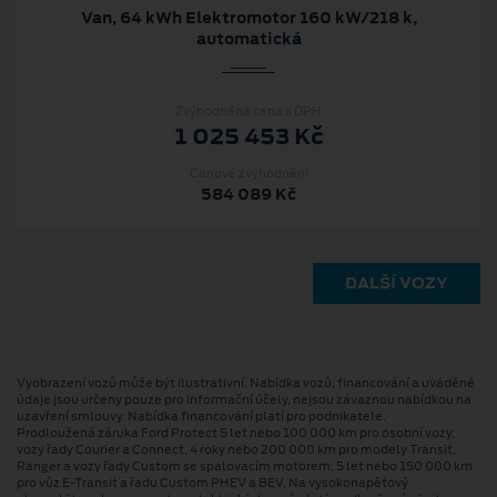
Van, 64 kWh Elektromotor 160 kW/218 k,
automatická
Zvýhodněná cena s DPH
1 025 453 Kč
Cenové zvýhodnění
584 089 Kč
DALŠÍ VOZY
Vyobrazení vozů může být ilustrativní. Nabídka vozů, financování a uváděné
údaje jsou určeny pouze pro informační účely, nejsou závaznou nabídkou na
uzavření smlouvy. Nabídka financování platí pro podnikatele.
Prodloužená záruka Ford Protect 5 let nebo 100 000 km pro osobní vozy,
vozy řady Courier a Connect, 4 roky nebo 200 000 km pro modely Transit,
Ranger a vozy řady Custom se spalovacím motorem, 5 let nebo 150 000 km
pro vůz E-Transit a řadu Custom PHEV a BEV. Na vysokonapěťový