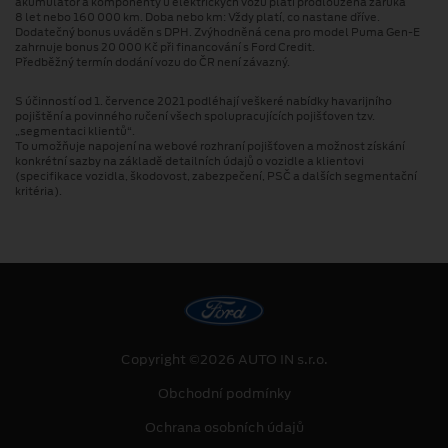
akumulátor a komponenty u elektrických vozů platí prodloužená záruka
8 let nebo 160 000 km. Doba nebo km: Vždy platí, co nastane dříve.
Dodatečný bonus uváděn s DPH. Zvýhodněná cena pro model Puma Gen⁠-⁠E
zahrnuje bonus 20 000 Kč při financování s Ford Credit.
Předběžný termín dodání vozu do ČR není závazný.
S účinností od 1. července 2021 podléhají veškeré nabídky havarijního
pojištění a povinného ručení všech spolupracujících pojišťoven tzv.
„segmentaci klientů“.
To umožňuje napojení na webové rozhraní pojišťoven a možnost získání
konkrétní sazby na základě detailních údajů o vozidle a klientovi
(specifikace vozidla, škodovost, zabezpečení, PSČ a dalších segmentační
kritéria).
Copyright ©2026 AUTO IN s.r.o.
Obchodní podmínky
Ochrana osobních údajů