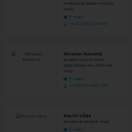
vedoucí prodeje nových
vozů
E‑mail
+420 725 153 545
Miroslav Novotný
prodej nových vozů,
specialista na užitkové
vozy
E‑mail
+420 724 292 209
Martin Víšek
prodejce nových vozů
E‑mail