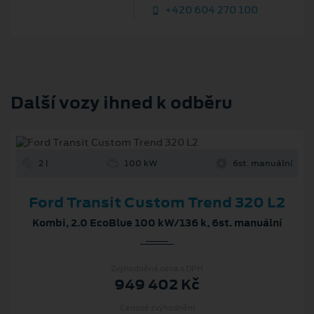
+420 604 270 100
Další vozy ihned k odběru
2 l
100 kW
6st. manuální
Ford Transit Custom Trend 320 L2
Kombi, 2.0 EcoBlue 100 kW/136 k, 6st. manuální
Zvýhodněná cena s DPH
949 402 Kč
Cenové zvýhodnění