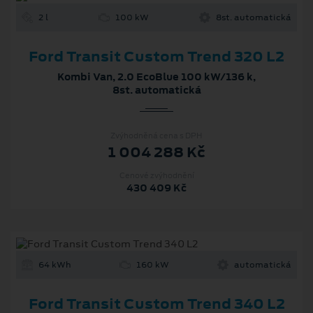
2 l
100 kW
8st. automatická
Ford Transit Custom Trend 320 L2
Kombi Van, 2.0 EcoBlue 100 kW/136 k,
8st. automatická
Zvýhodněná cena s DPH
1 004 288 Kč
Cenové zvýhodnění
430 409 Kč
64 kWh
160 kW
automatická
Ford Transit Custom Trend 340 L2