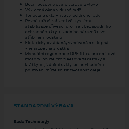
Boční posuvné dveře vpravo a vlevo
Výklopná okna v druhé řadě
Tónovaná skla Privacy, od druhé řady
Pevné tažné zařízení vč. systému
stabilizace přívěsu; pro Trail bez spodního
ochranného krytu zadního nárazníku ve
stříbrném odstínu
Elektricky ovládaná, vyhřívaná a sklopná
vnější zpětná zrcátka
Manuální regenerace DPF filtru pro naftové
motory; pouze pro fleetové zákazníky s
krátkými jízdními cykly, při nevhodném
používání může snížit životnost oleje
STANDARDNÍ VÝBAVA
Sada Technology