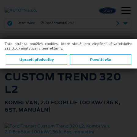
Pardubice
Poděbradská 292
Tato stránka používá cookies, které slouží pro zlepšení uživatelského
zážitku, k analytice i cílení reklamy.
ZPĚT
FORD TRANSIT
Upravit předvolby
Povolit vše
CUSTOM TREND 320
L2
KOMBI VAN, 2.0 ECOBLUE 100 KW/136 K,
6ST. MANUÁLNÍ