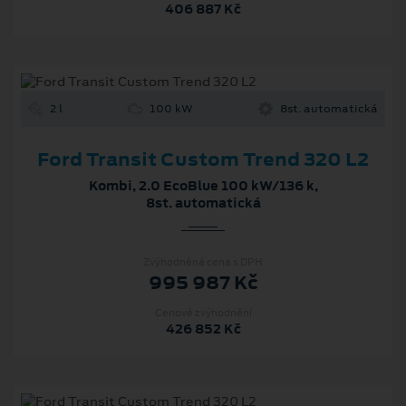
406 887 Kč
2 l
100 kW
8st. automatická
Ford Transit Custom Trend 320 L2
Kombi, 2.0 EcoBlue 100 kW/136 k,
8st. automatická
Zvýhodněná cena s DPH
995 987 Kč
Cenové zvýhodnění
426 852 Kč