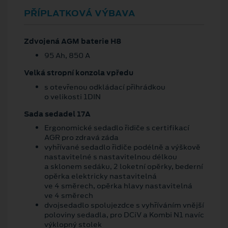
PŘÍPLATKOVÁ VÝBAVA
Zdvojená AGM baterie H8
95 Ah, 850 A
Velká stropní konzola vpředu
s otevřenou odkládací přihrádkou
o velikosti 1DIN
Sada sedadel 17A
Ergonomické sedadlo řidiče s certifikací
AGR pro zdravá záda
vyhřívané sedadlo řidiče podélně a výškově
nastavitelné s nastavitelnou délkou
a sklonem sedáku, 2 loketní opěrky, bederní
opěrka elektricky nastavitelná
ve 4 směrech, opěrka hlavy nastavitelná
ve 4 směrech
dvojsedadlo spolujezdce s vyhříváním vnější
poloviny sedadla, pro DCiV a Kombi N1 navíc
výklopný stolek