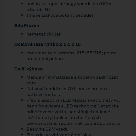
boční a stropní airbagy vpředu pro DCiV
a Kombi N1
tmavé látkové potahy sedadel
Bílá Frozen
nemetalický lak
Ocelové rezervní kolo 6,5 x 16
pneumatika o rozměru 215/65 R16; pouze
pro přední pohon
Další výbava
Manuální klimatizace a topení v zadní části
vozu
Palivová nádrž cca 70 l; pouze pro pro
naftové motory
Přední adaptivní LED Matrix světlomety vč.
denního svícení s LED technologií, statická
odbočovací světla, neoslňující dálkové
světlomety, funkce do zhoršených
povětrnostních podmínek, zadní LED světla
Zásuvka 12 V vzadu
Elektricky vyhřívané čelní sklo