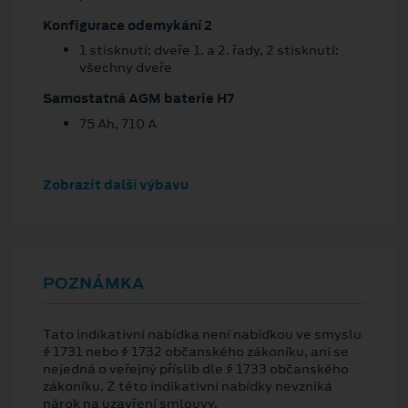
Konfigurace odemykání 2
1 stisknutí: dveře 1. a 2. řady, 2 stisknutí:
všechny dveře
Samostatná AGM baterie H7
75 Ah, 710 A
Zobrazit další výbavu
POZNÁMKA
Tato indikativní nabídka není nabídkou ve smyslu
§ 1731 nebo § 1732 občanského zákoníku, ani se
nejedná o veřejný příslib dle § 1733 občanského
zákoníku. Z této indikativní nabídky nevzniká
nárok na uzavření smlouvy.