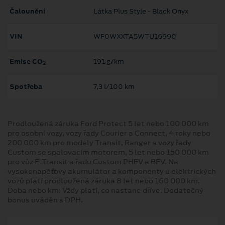
Čalounění
Látka Plus Style - Black Onyx
VIN
WF0WXXTA5WTU16990
Emise CO
191 g/km
2
Spotřeba
7,3 l/100 km
Prodloužená záruka Ford Protect 5 let nebo 100 000 km
pro osobní vozy, vozy řady Courier a Connect, 4 roky nebo
200 000 km pro modely Transit, Ranger a vozy řady
Custom se spalovacím motorem, 5 let nebo 150 000 km
pro vůz E-Transit a řadu Custom PHEV a BEV. Na
vysokonapěťový akumulátor a komponenty u elektrických
vozů platí prodloužená záruka 8 let nebo 160 000 km.
Doba nebo km: Vždy platí, co nastane dříve. Dodatečný
bonus uváděn s DPH.