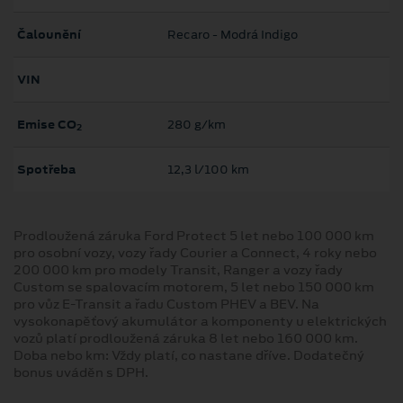
Čalounění
Recaro - Modrá Indigo
VIN
Emise CO
280 g/km
2
Spotřeba
12,3 l/100 km
Prodloužená záruka Ford Protect 5 let nebo 100 000 km
pro osobní vozy, vozy řady Courier a Connect, 4 roky nebo
200 000 km pro modely Transit, Ranger a vozy řady
Custom se spalovacím motorem, 5 let nebo 150 000 km
pro vůz E-Transit a řadu Custom PHEV a BEV. Na
vysokonapěťový akumulátor a komponenty u elektrických
vozů platí prodloužená záruka 8 let nebo 160 000 km.
Doba nebo km: Vždy platí, co nastane dříve. Dodatečný
bonus uváděn s DPH.