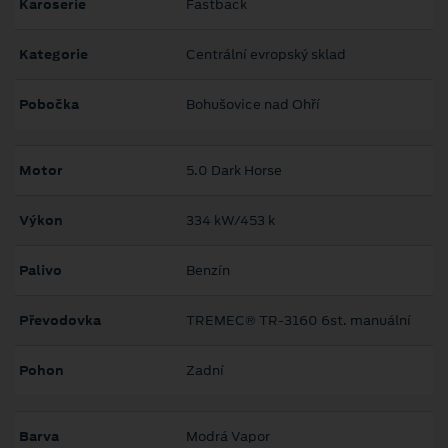
Karoserie
Fastback
Kategorie
Centrální evropský sklad
Pobočka
Bohušovice nad Ohří
Motor
5.0 Dark Horse
Výkon
334 kW/453 k
Palivo
Benzín
Převodovka
TREMEC® TR-3160 6st. manuální
Pohon
Zadní
Barva
Modrá Vapor