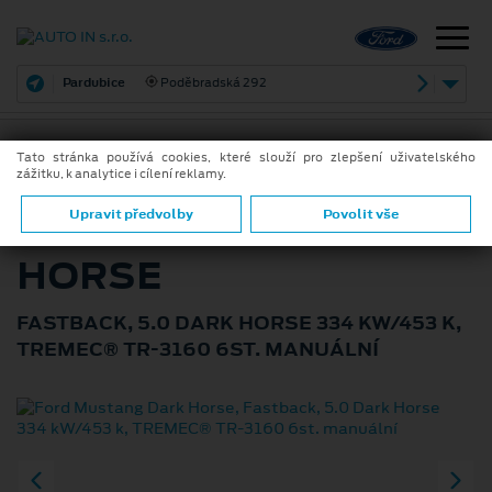
Pardubice
Poděbradská 292
Tato stránka používá cookies, které slouží pro zlepšení uživatelského
zážitku, k analytice i cílení reklamy.
ZPĚT
FORD MUSTANG DARK
Upravit předvolby
Povolit vše
HORSE
FASTBACK, 5.0 DARK HORSE 334 KW/453 K,
TREMEC® TR-3160 6ST. MANUÁLNÍ