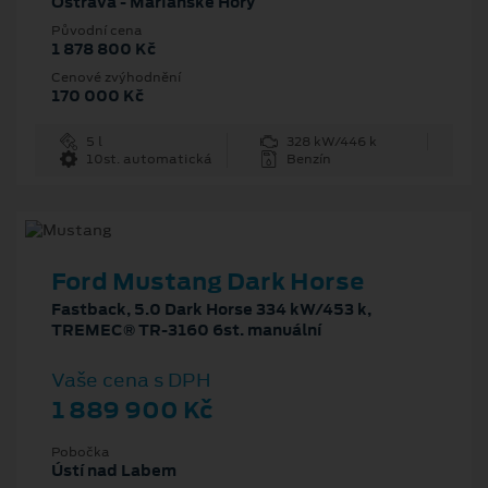
Ostrava - Mariánské Hory
Původní cena
1 878 800 Kč
Cenové zvýhodnění
170 000 Kč
5 l
328 kW/446 k
10st. automatická
Benzín
Ford Mustang Dark Horse
Fastback, 5.0 Dark Horse 334 kW/453 k,
TREMEC® TR-3160 6st. manuální
Vaše cena s DPH
1 889 900 Kč
Pobočka
Ústí nad Labem