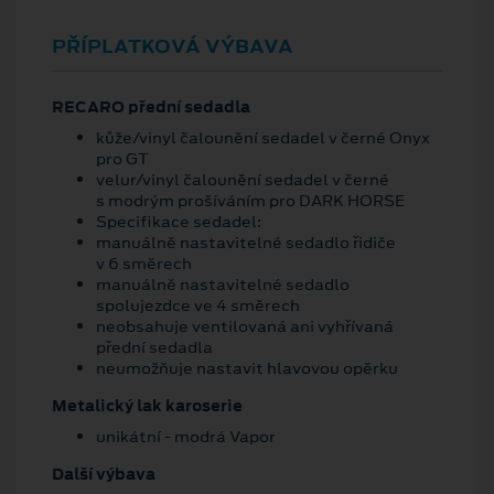
PŘÍPLATKOVÁ VÝBAVA
RECARO přední sedadla
kůže/vinyl čalounění sedadel v černé Onyx
pro GT
velur/vinyl čalounění sedadel v černé
s modrým prošíváním pro DARK HORSE
Specifikace sedadel:
manuálně nastavitelné sedadlo řidiče
v 6 směrech
manuálně nastavitelné sedadlo
spolujezdce ve 4 směrech
neobsahuje ventilovaná ani vyhřívaná
přední sedadla
neumožňuje nastavit hlavovou opěrku
Metalický lak karoserie
unikátní - modrá Vapor
Další výbava