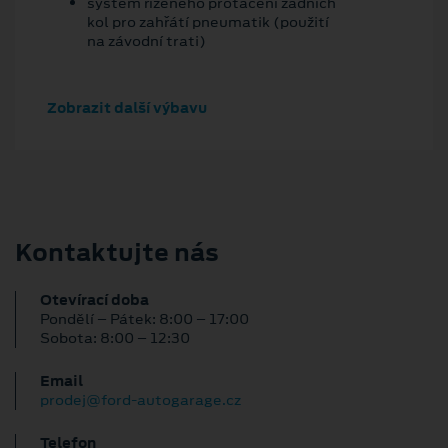
systém řízeného protáčení zadních
kol pro zahřátí pneumatik (použití
na závodní trati)
Zobrazit další výbavu
Kontaktujte nás
Otevírací doba
Pondělí – Pátek: 8:00 – 17:00
Sobota: 8:00 – 12:30
Email
prodej@ford-autogarage.cz
Telefon