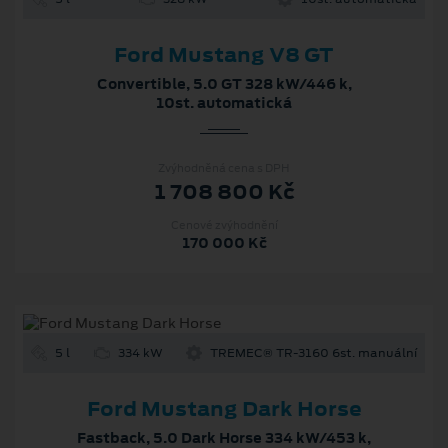
Ford Mustang V8 GT
Convertible, 5.0 GT 328 kW/446 k,
10st. automatická
Zvýhodněná cena s DPH
1 708 800 Kč
Cenové zvýhodnění
170 000 Kč
5 l
334 kW
TREMEC® TR-3160 6st. manuální
Ford Mustang Dark Horse
Fastback, 5.0 Dark Horse 334 kW/453 k,