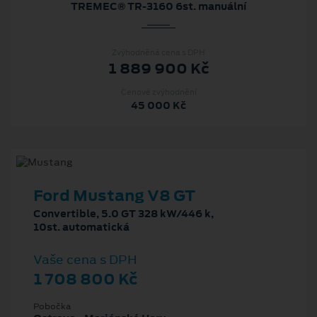
TREMEC® TR-3160 6st. manuální
Zvýhodněná cena s DPH
1 889 900 Kč
Cenové zvýhodnění
45 000 Kč
Ford Mustang V8 GT
Convertible, 5.0 GT 328 kW/446 k,
10st. automatická
Vaše cena s DPH
1 708 800 Kč
Pobočka