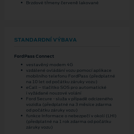
Brzdové třmeny červeně lakované
STANDARDNÍ VÝBAVA
FordPass Connect
vestavěný modem 4G
vzdálené ovládání vozu pomocí aplikace
mobilního telefonu FordPass (předplatné
na 10 let od počátku záruky vozu)
eCall – tlačítko SOS pro automatické
i vyžádané nouzové volání
Ford Secure - služa v případě odcizeného
vozidla (předplatné na 3 měsíce zdarma
od počátku záruky vozu)
funkce Informace o nebezpečí v okolí (LHI)
(předplatné na 1 rok zdarma od počátku
záruky vozu)