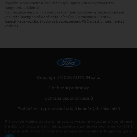
pojištění a povinného ručení všech spolupracujících pojišťoven tzv.
„segmentaci klientů“.
To umožňuje napojení na webové rozhraní pojišťoven a možnost získání
konkrétní sazby na základě detailních údajů o vozidle a klientovi
(specifikace vozidla, škodovost, zabezpečení, PSČ a dalších segmentační
kritéria).
Copyright ©2026 AUTO IN s.r.o.
Obchodní podmínky
Ochrana osobních údajů
Prohlášení o zpracování údajů konečných zákazníků
Při tvorbě videí a obrázků na tomto webu je využíváno kombinace
tradičních fotografií či videí, počítačem generovaných snímků (CGI)
z digitálních modelů vozidel a generativní umělé inteligence (gen-
AI).