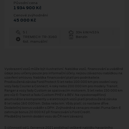
Původní cena
1 934 900 Kč
Cenové zvýhodnění
45 000 Kč
5 l
334 kW/453 k
TREMEC® TR-3160
Benzín
6st. manuální
Vyobrazení vozů může být ilustrativní. Nabídka vozů, financování a uváděné
údaje jsou určeny pouze pro informační účely, nejsou závaznou nabídkou na
uzavření smlouvy. Nabídka financování platí pro podnikatele.
Prodloužená záruka Ford Protect 5 let nebo 100 000 km pro osobní vozy,
vozy řady Courier a Connect, 4 roky nebo 200 000 km pro modely Transit,
Ranger a vozy řady Custom se spalovacím motorem, 5 let nebo 150 000 km
pro vůz E-Transit a řadu Custom PHEV a BEV. Na vysokonapěťový
akumulátor a komponenty u elektrických vozů platí prodloužená záruka
8 let nebo 160 000 km. Doba nebo km: Vždy platí, co nastane dříve.
Dodatečný bonus uváděn s DPH. Zvýhodněná cena pro model Puma Gen⁠-⁠E
zahrnuje bonus 20 000 Kč při financování s Ford Credit.
Předběžný termín dodání vozu do ČR není závazný.
S účinností od 1. července 2021 podléhají veškeré nabídky havarijního