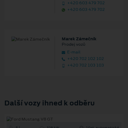
+420 603 479 702
+420 603 479 702
Marek Zámečník
Prodej vozů
E‑mail
+420 702 102 102
+420 702 103 103
Další vozy ihned k odběru
5 l
328 kW
10st. automatická