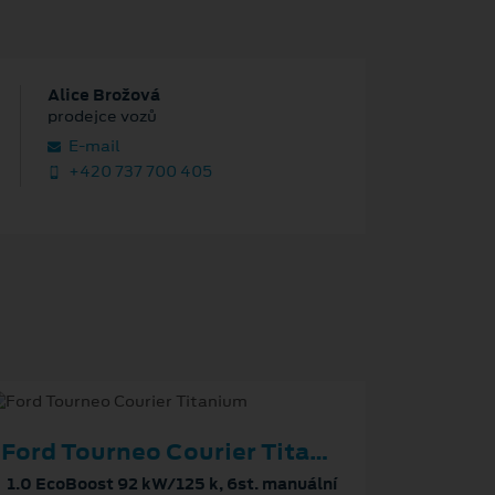
Alice Brožová
prodejce vozů
E‑mail
+420 737 700 405
Ford Tourneo Courier Titanium
1.0 EcoBoost 92 kW/125 k, 6st. manuální