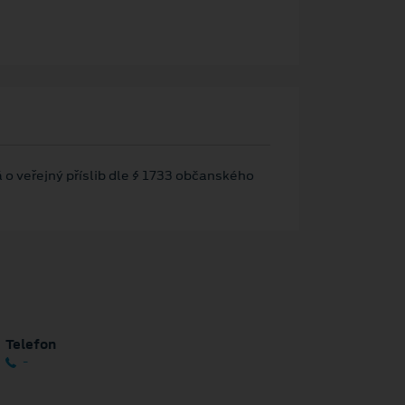
 o veřejný příslib dle § 1733 občanského
Telefon
-