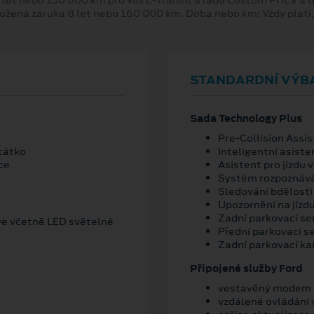
 let nebo 150 000 km pro vůz E-Transit a řadu Custom PHEV a
oužená záruka 8 let nebo 160 000 km. Doba nebo km: Vždy platí
STANDARDNÍ VÝB
Sada Technology Plus
Pre-Collision Assis
cátko
Inteligentní asiste
ce
Asistent pro jízdu v
Systém rozpoznává
Sledování bdělosti 
Upozornění na jízd
Zadní parkovací se
ve včetně LED světelné
Přední parkovací s
Zadní parkovací k
Připojené služby Ford
vestavěný modem s
vzdálené ovládání 