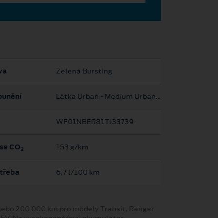
va
Zelená Bursting
ounění
Látka Urban - Medium Urban Grey
WF01NBER81TJ33739
se CO
153 g/km
2
třeba
6,7 l/100 km
y nebo 200 000 km pro modely Transit, Ranger