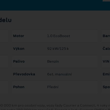
delu
Motor
1.0 EcoBoost
Bar
Výkon
92 kW/125 k
Čal
Palivo
Benzín
VIN
Převodovka
6st. manuální
Emi
Pohon
Přední
Spo
00 000 km pro osobní vozy, vozy řady Courier a Connect, 4 rok