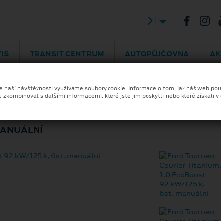
bradská 292
469 775 075
IS
TRANSIT CENTRUM
AUTOPŮJČOVNA
AK
ze naší návštěvnosti využíváme soubory cookie. Informace o tom, jak náš web pou
u zkombinovat s dalšími informacemi, které jste jim poskytli nebo které získali v
OURIER TITANIUM
 MANUÁLNÍ