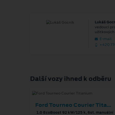
Lukáš Goc
vedoucí pro
užitkových
E‑mail
+420 77
Další vozy ihned k odběru
Ford Tourneo Courier Titanium
1.0 EcoBoost 92 kW/125 k, 6st. manuální