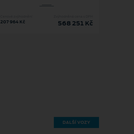
Cenové zvýhodnění
Zvýhodněná cena s DPH
207 964 Kč
568 251 Kč
DALŠÍ VOZY