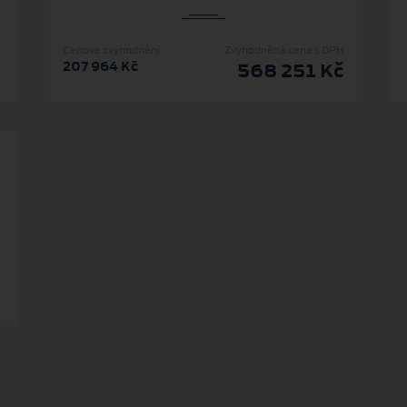
Cenové zvýhodnění
Zvýhodněná cena s DPH
207 964 Kč
568 251 Kč