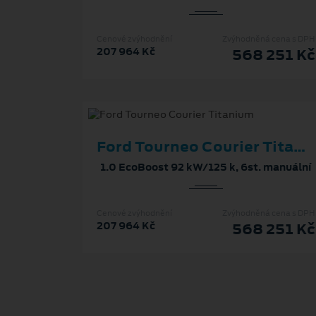
Cenové zvýhodnění
Zvýhodněná cena s DPH
207 964 Kč
568 251 Kč
Ford Tourneo Courier Titanium
1.0 EcoBoost 92 kW/125 k, 6st. manuální
Cenové zvýhodnění
Zvýhodněná cena s DPH
207 964 Kč
568 251 Kč