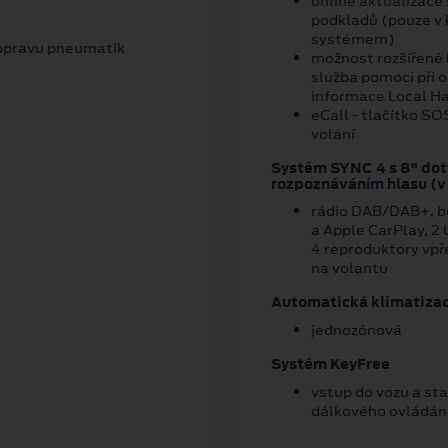
online aktualizace
podkladů (pouze v
systémem)
 opravu pneumatik
možnost rozšířené 
služba pomoci při o
informace Local Ha
eCall - tlačítko S
volání
Systém SYNC 4 s 8" do
rozpoznáváním hlasu (v
rádio DAB/DAB+, be
a Apple CarPlay, 2
4 reproduktory vpř
na volantu
Automatická klimatiza
jednozónová
Systém KeyFree
vstup do vozu a star
dálkového ovládán