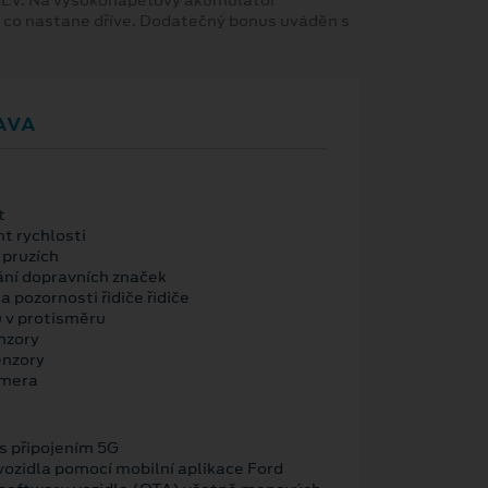
 BEV. Na vysokonapěťový akumulátor
, co nastane dříve. Dodatečný bonus uváděn s
AVA
t
nt rychlosti
 pruzích
ní dopravních značek
a pozornosti řidiče řidiče
u v protisměru
nzory
enzory
amera
 připojením 5G
vozidla pomocí mobilní aplikace Ford