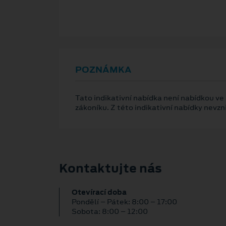
POZNÁMKA
Tato indikativní nabídka není nabídkou ve
zákoníku. Z této indikativní nabídky nevz
Kontaktujte nás
Otevírací doba
Pondělí – Pátek: 8:00 – 17:00
Sobota: 8:00 – 12:00