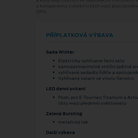
a vozy řady Custom se spalovacím motorem, 5
a komponenty u elektrických vozů platí prodl
DPH.
PŘÍPLATKOVÁ VÝBAVA
Sada Winter
Elektricky vyhřívané čelní sklo
samozatmavitelné vnitřní zpětné zr
vyhřívané sedadlo řidiče a spolujezd
Vyhřívaný volant ve vinylu Sensico
LED denní svícení
Pozn. pro E-Tourneo Titanium a Acti
lišty mezi předními světlomety
Zelená Bursting
metalický lak
Další výbava