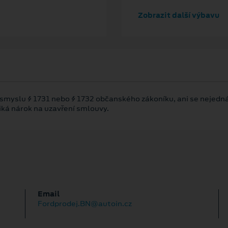
Zobrazit další výbavu
 smyslu § 1731 nebo § 1732 občanského zákoníku, ani se nejedná
niká nárok na uzavření smlouvy.
Email
Fordprodej.BN@autoin.cz