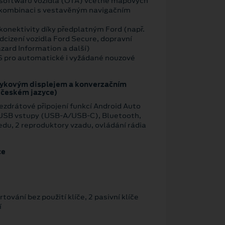
 softwaru vozidla (OTA) včetně mapových
 kombinaci s vestavěným navigačním
konektivity díky předplatným Ford (např.
dcizení vozidla Ford Secure, dopravní
zard Information a další)
OS pro automatické i vyžádané nouzové
tykovým displejem a konverzačním
 českém jazyce)
zdrátové připojení funkcí Android Auto
 USB vstupy (USB-A/USB-C), Bluetooth,
edu, 2 reproduktory vzadu, ovládání rádia
ce
tování bez použití klíče, 2 pasivní klíče
í