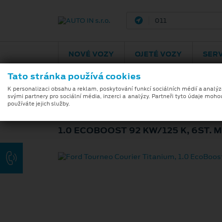
Pardubice
Podě
NOVÉ VOZY
OJETÉ VOZY
SERV
Tato stránka používá cookies
K personalizaci obsahu a reklam, poskytování funkcí sociálních médií a analý
svými partnery pro sociální média, inzerci a analýzy. Partneři tyto údaje moho
FORD TOURNEO C
používáte jejich služby.
1.0 ECOBOOST 92 KW/125 K, 6ST.