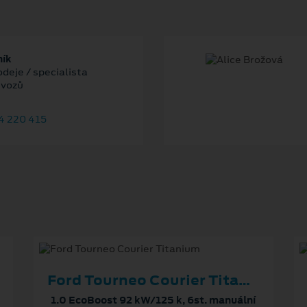
ník
deje / specialista
 vozů
4 220 415
Ford Tourneo Courier Titanium
1.0 EcoBoost 92 kW/125 k, 6st. manuální