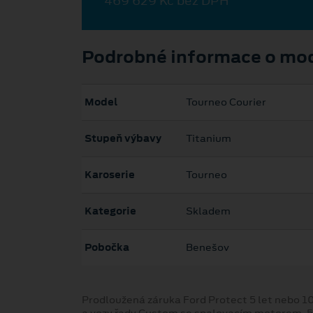
469 629 Kč bez DPH
Podrobné informace o mo
Model
Tourneo Courier
Stupeň výbavy
Titanium
Karoserie
Tourneo
Kategorie
Skladem
Pobočka
Benešov
Prodloužená záruka Ford Protect 5 let nebo 1