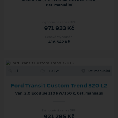
6st. manuální
Zvýhodněná cena s DPH
971 933 Kč
Cenové zvýhodnění
416 542 Kč
2 l
110 kW
6st. manuální
Ford Transit Custom Trend 320 L2
Van, 2.0 EcoBlue 110 kW/150 k, 6st. manuální
Zvýhodněná cena s DPH
921 285 Kč