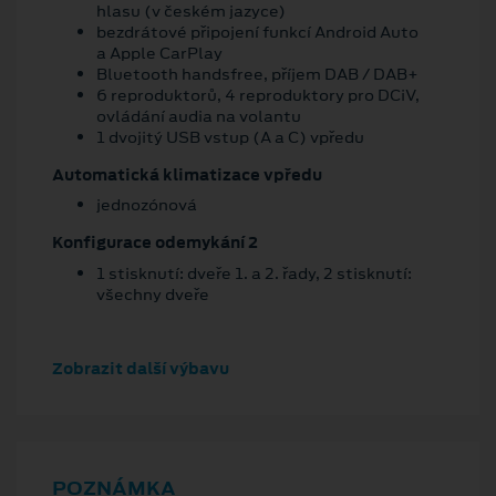
hlasu (v českém jazyce)
bezdrátové připojení funkcí Android Auto
a Apple CarPlay
Bluetooth handsfree, příjem DAB / DAB+
6 reproduktorů, 4 reproduktory pro DCiV,
ovládání audia na volantu
1 dvojitý USB vstup (A a C) vpředu
Automatická klimatizace vpředu
jednozónová
Konfigurace odemykání 2
1 stisknutí: dveře 1. a 2. řady, 2 stisknutí:
všechny dveře
Zobrazit další výbavu
POZNÁMKA