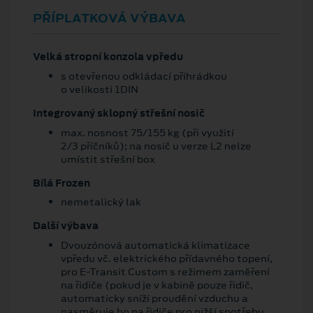
PŘÍPLATKOVÁ VÝBAVA
Velká stropní konzola vpředu
s otevřenou odkládací přihrádkou
o velikosti 1DIN
Integrovaný sklopný střešní nosič
max. nosnost 75/155 kg (při využití
2/3 příčníků); na nosič u verze L2 nelze
umístit střešní box
Bílá Frozen
nemetalický lak
Další výbava
Dvouzónová automatická klimatizace
vpředu vč. elektrického přídavného topení,
pro E-Transit Custom s režimem zaměření
na řidiče (pokud je v kabině pouze řidič,
automaticky sníží proudění vzduchu a
nasměruje ho na řidiče pro nižší spotřebu