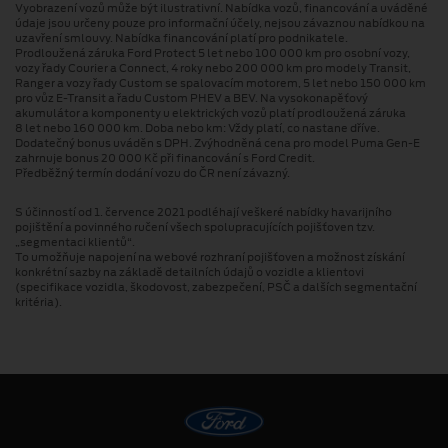
Vyobrazení vozů může být ilustrativní. Nabídka vozů, financování a uváděné
údaje jsou určeny pouze pro informační účely, nejsou závaznou nabídkou na
uzavření smlouvy. Nabídka financování platí pro podnikatele.
Prodloužená záruka Ford Protect 5 let nebo 100 000 km pro osobní vozy,
vozy řady Courier a Connect, 4 roky nebo 200 000 km pro modely Transit,
Ranger a vozy řady Custom se spalovacím motorem, 5 let nebo 150 000 km
pro vůz E-Transit a řadu Custom PHEV a BEV. Na vysokonapěťový
akumulátor a komponenty u elektrických vozů platí prodloužená záruka
8 let nebo 160 000 km. Doba nebo km: Vždy platí, co nastane dříve.
Dodatečný bonus uváděn s DPH. Zvýhodněná cena pro model Puma Gen⁠-⁠E
zahrnuje bonus 20 000 Kč při financování s Ford Credit.
Předběžný termín dodání vozu do ČR není závazný.
S účinností od 1. července 2021 podléhají veškeré nabídky havarijního
pojištění a povinného ručení všech spolupracujících pojišťoven tzv.
„segmentaci klientů“.
To umožňuje napojení na webové rozhraní pojišťoven a možnost získání
konkrétní sazby na základě detailních údajů o vozidle a klientovi
(specifikace vozidla, škodovost, zabezpečení, PSČ a dalších segmentační
kritéria).