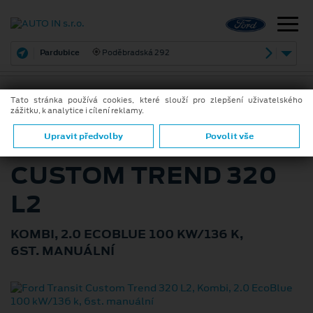
Pardubice
Poděbradská 292
Tato stránka používá cookies, které slouží pro zlepšení uživatelského
zážitku, k analytice i cílení reklamy.
ZPĚT
FORD TRANSIT
Upravit předvolby
Povolit vše
CUSTOM TREND 320
L2
KOMBI, 2.0 ECOBLUE 100 KW/136 K,
6ST. MANUÁLNÍ