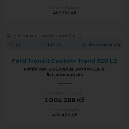
Cenové zvýhodnění
457 752 Kč
2 l
100 kW
8st. automatická
Ford Transit Custom Trend 320 L2
Kombi Van, 2.0 EcoBlue 100 kW/136 k,
8st. automatická
Zvýhodněná cena s DPH
1 004 288 Kč
Cenové zvýhodnění
430 409 Kč