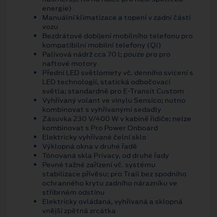
energie)
Manuální klimatizace a topení v zadní části
vozu
Bezdrátové dobíjení mobilního telefonu pro
kompatibilní mobilní telefony (Qi)
Palivová nádrž cca 70 l; pouze pro pro
naftové motory
Přední LED světlomety vč. denního svícení s
LED technologií, statická odbočovací
světla; standardně pro E-Transit Custom
Vyhřívaný volant ve vinylu Sensico; nutno
kombinovat s vyhřívanými sedadly
Zásuvka 230 V/400 W v kabině řidiče; nelze
kombinovat s Pro Power Onboard
Elektricky vyhřívané čelní sklo
Výklopná okna v druhé řadě
Tónovaná skla Privacy, od druhé řady
Pevné tažné zařízení vč. systému
stabilizace přívěsu; pro Trail bez spodního
ochranného krytu zadního nárazníku ve
stříbrném odstínu
Elektricky ovládaná, vyhřívaná a sklopná
vnější zpětná zrcátka