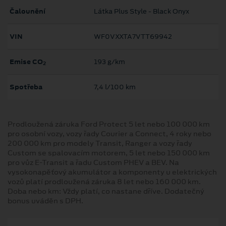
Čalounění
Látka Plus Style - Black Onyx
VIN
WF0VXXTA7VTT69942
Emise CO
193 g/km
2
Spotřeba
7,4 l/100 km
Prodloužená záruka Ford Protect 5 let nebo 100 000 km
pro osobní vozy, vozy řady Courier a Connect, 4 roky nebo
200 000 km pro modely Transit, Ranger a vozy řady
Custom se spalovacím motorem, 5 let nebo 150 000 km
pro vůz E-Transit a řadu Custom PHEV a BEV. Na
vysokonapěťový akumulátor a komponenty u elektrických
vozů platí prodloužená záruka 8 let nebo 160 000 km.
Doba nebo km: Vždy platí, co nastane dříve. Dodatečný
bonus uváděn s DPH.