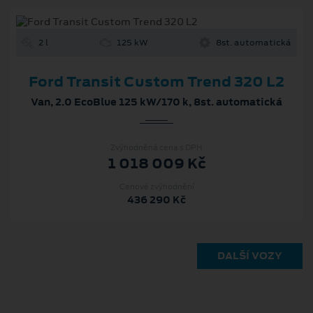
2 l
125 kW
8st. automatická
Ford Transit Custom Trend 320 L2
Van, 2.0 EcoBlue 125 kW/170 k, 8st. automatická
Zvýhodněná cena s DPH
1 018 009 Kč
Cenové zvýhodnění
436 290 Kč
DALŠÍ VOZY