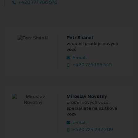
+420 777 786 576
Petr Sháněl
vedoucí prodeje nových
vozů
E‑mail
+420 725 153 545
Miroslav Novotný
prodej nových vozů,
specialista na užitkové
vozy
E‑mail
+420 724 292 209