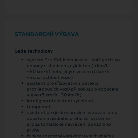
STANDARDNÍ VÝBAVA
Sada Technology
systém Pre-Collision Assist - snižuje riziko
nehody s chodcem, cyklistou (5 km/h
- 80 km/h) nebo jiným vozem (5 km/h
- max. rychlost vozu)
asistent pro křižovatky s detekcí
protijedoucích vozů při pokusu o odbočení
vlevo (5 km/h - 30 km/h)
inteligentní asistent rychlosti
tempomat
asistent pro jízdu v pruzích: varování před
opuštěním jízdního pruhu vč. systému
pro automatické navrácení do jízdního
pruhu
funkce rozpoznávání dopravních značek