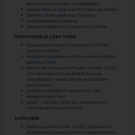
omezujících rychlost a předjíždění
upozornění na jízdu v protisměru na dálnici
přední a zadní parkovací senzory
zadní parkovací kamera
sledování bdělosti a pozornosti řidiče
PROPOJENÉ SLUŽBY FORD
vestavěný modem s připojením 4G/5G
(podle modelu)
vzdálené ovládání vozidla pomocí mobilní
aplikace Ford
online aktualizace softwaru vozidla (OTA)
včetně mapových podkladů (pouze
v kombinaci s vestavěným navigačním
systémem)
možnost rozšířené konektivity díky
předplatným Ford
eCall – tlačítko SOS pro automatické
i vyžádané nouzové volání
Audio sada
rádio a systém SYNC 4 s 13" dotykovým
displejem a konverzačním rozpoznáváním