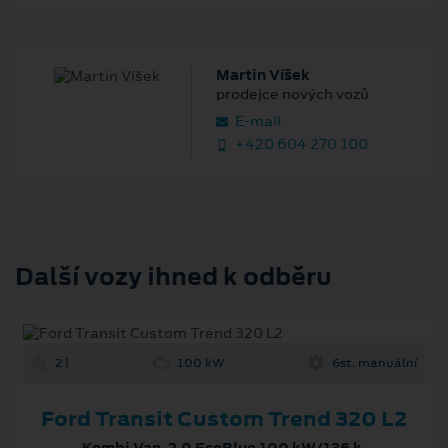
Martin Víšek
prodejce nových vozů
E‑mail
+420 604 270 100
Další vozy ihned k odběru
2 l
100 kW
6st. manuální
Ford Transit Custom Trend 320 L2
Kombi Van, 2.0 EcoBlue 100 kW/136 k,