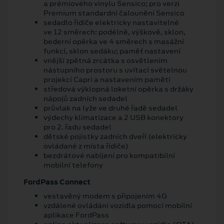
a prémiového vinylu Sensico; pro verzi
Premium standardní čalounění Sensico
sedadlo řidiče elektricky nastavitelné
ve 12 směrech: podélně, výškově, sklon,
bederní opěrka ve 4 směrech s masážní
funkcí, sklon sedáku; paměť nastavení
vnější zpětná zrcátka s osvětlením
nástupního prostoru s uvítací světelnou
projekcí Capri a nastavením paměti
středová výklopná loketní opěrka s držáky
nápojů zadních sedadel
průvlak na lyže ve druhé řadě sedadel
výdechy klimatizace a 2 USB konektory
pro 2. řadu sedadel
dětské pojistky zadních dveří (elektricky
ovládané z místa řidiče)
bezdrátové nabíjení pro kompatibilní
mobilní telefony
FordPass Connect
vestavěný modem s připojením 4G
vzdálené ovládání vozidla pomocí mobilní
aplikace FordPass