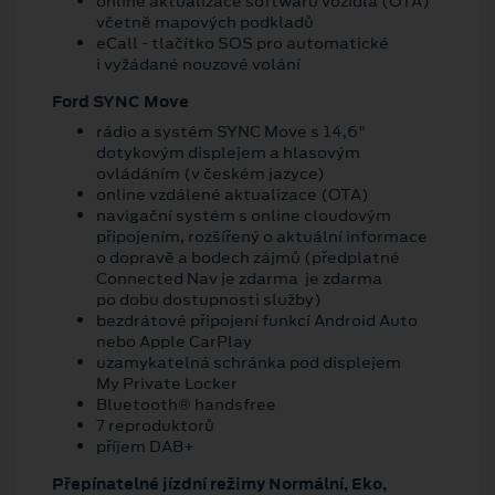
online aktualizace softwaru vozidla (OTA)
včetně mapových podkladů
eCall - tlačítko SOS pro automatické
i vyžádané nouzové volání
Ford SYNC Move
rádio a systém SYNC Move s 14,6"
dotykovým displejem a hlasovým
ovládáním (v českém jazyce)
online vzdálené aktualizace (OTA)
navigační systém s online cloudovým
připojením, rozšířený o aktuální informace
o dopravě a bodech zájmů (předplatné
Connected Nav je zdarma je zdarma
po dobu dostupnosti služby)
bezdrátové připojení funkcí Android Auto
nebo Apple CarPlay
uzamykatelná schránka pod displejem
My Private Locker
Bluetooth® handsfree
7 reproduktorů
příjem DAB+
Přepínatelné jízdní režimy Normální, Eko,