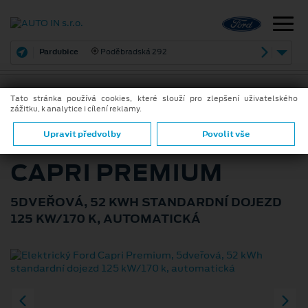
Pardubice
Poděbradská 292
Tato stránka používá cookies, které slouží pro zlepšení uživatelského
zážitku, k analytice i cílení reklamy.
ZPĚT
ELEKTRICKÝ FORD
Upravit předvolby
Povolit vše
CAPRI PREMIUM
5DVEŘOVÁ, 52 KWH STANDARDNÍ DOJEZD
125 KW/170 K, AUTOMATICKÁ