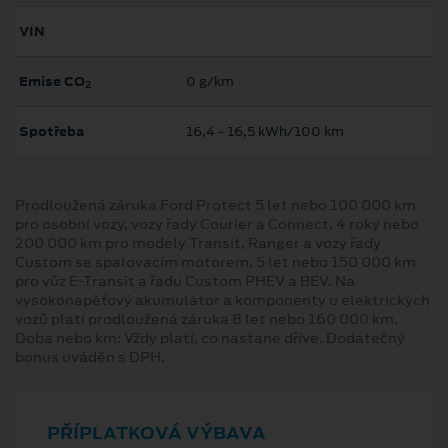
VIN
Emise CO
0 g/km
2
Spotřeba
16,4 ‐ 16,5 kWh/100 km
Prodloužená záruka Ford Protect 5 let nebo 100 000 km
pro osobní vozy, vozy řady Courier a Connect, 4 roky nebo
200 000 km pro modely Transit, Ranger a vozy řady
Custom se spalovacím motorem, 5 let nebo 150 000 km
pro vůz E-Transit a řadu Custom PHEV a BEV. Na
vysokonapěťový akumulátor a komponenty u elektrických
vozů platí prodloužená záruka 8 let nebo 160 000 km.
Doba nebo km: Vždy platí, co nastane dříve. Dodatečný
bonus uváděn s DPH.
PŘÍPLATKOVÁ VÝBAVA