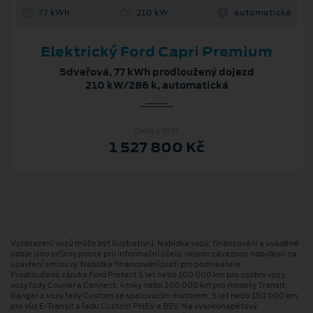
77 kWh
210 kW
automatická
Elektrický Ford Capri Premium
5dveřová, 77 kWh prodloužený dojezd
210 kW/286 k, automatická
Cena s DPH
1 527 800 Kč
Vyobrazení vozů může být ilustrativní. Nabídka vozů, financování a uváděné
údaje jsou určeny pouze pro informační účely, nejsou závaznou nabídkou na
uzavření smlouvy. Nabídka financování platí pro podnikatele.
Prodloužená záruka Ford Protect 5 let nebo 100 000 km pro osobní vozy,
vozy řady Courier a Connect, 4 roky nebo 200 000 km pro modely Transit,
Ranger a vozy řady Custom se spalovacím motorem, 5 let nebo 150 000 km
pro vůz E-Transit a řadu Custom PHEV a BEV. Na vysokonapěťový