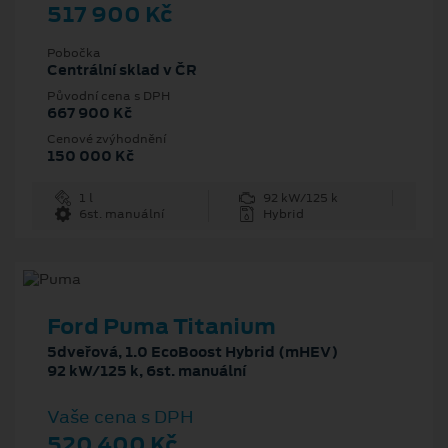
517 900 Kč
Pobočka
Centrální sklad v ČR
Původní cena s DPH
667 900 Kč
Cenové zvýhodnění
150 000 Kč
1 l
92 kW/125 k
6st. manuální
Hybrid
Ford Puma Titanium
5dveřová, 1.0 EcoBoost Hybrid (mHEV)
92 kW/125 k, 6st. manuální
Vaše cena s DPH
520 400 Kč