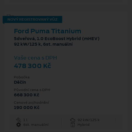
NOVÝ REGISTROVANÝ VŮZ
Ford Puma Titanium
5dveřová, 1.0 EcoBoost Hybrid (mHEV)
92 kW/125 k, 6st. manuální
Vaše cena s DPH
478 300 Kč
Pobočka
Děčín
Původní cena s DPH
668 300 Kč
Cenové zvýhodnění
190 000 Kč
1 l
92 kW/125 k
6st. manuální
Hybrid