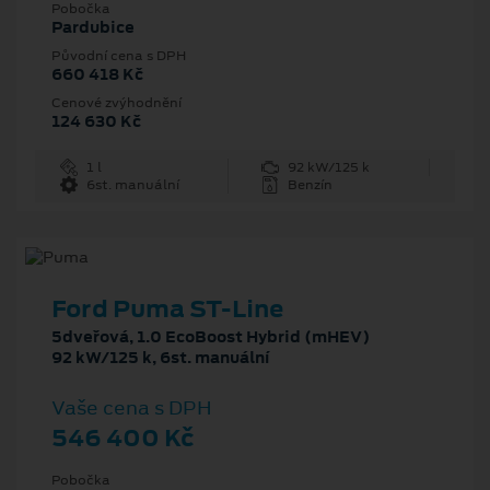
Pobočka
Pardubice
Původní cena s DPH
660 418 Kč
Cenové zvýhodnění
124 630 Kč
1 l
92 kW/125 k
6st. manuální
Benzín
Ford Puma ST-Line
5dveřová, 1.0 EcoBoost Hybrid (mHEV)
92 kW/125 k, 6st. manuální
Vaše cena s DPH
546 400 Kč
Pobočka