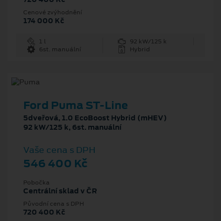
Cenové zvýhodnění
174 000 Kč
1 l
92 kW/125 k
6st. manuální
Hybrid
Ford Puma ST-Line
5dveřová, 1.0 EcoBoost Hybrid (mHEV)
92 kW/125 k, 6st. manuální
Vaše cena s DPH
546 400 Kč
Pobočka
Centrální sklad v ČR
Původní cena s DPH
720 400 Kč