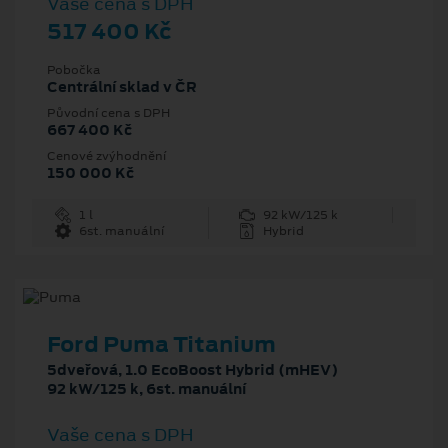
Vaše cena s DPH
517 400 Kč
Pobočka
Centrální sklad v ČR
Původní cena s DPH
667 400 Kč
Cenové zvýhodnění
150 000 Kč
1 l
92 kW/125 k
6st. manuální
Hybrid
Ford Puma Titanium
5dveřová, 1.0 EcoBoost Hybrid (mHEV)
92 kW/125 k, 6st. manuální
Vaše cena s DPH