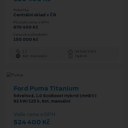
Pobočka
Centrální sklad v ČR
Původní cena s DPH
670 400 Kč
Cenové zvýhodnění
150 000 Kč
1 l
92 kW/125 k
6st. manuální
Hybrid
Ford Puma Titanium
5dveřová, 1.0 EcoBoost Hybrid (mHEV)
92 kW/125 k, 6st. manuální
Vaše cena s DPH
524 400 Kč