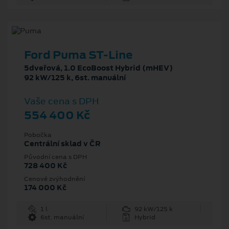
Ford Puma ST-Line
5dveřová, 1.0 EcoBoost Hybrid (mHEV)
92 kW/125 k, 6st. manuální
Vaše cena s DPH
554 400 Kč
Pobočka
Centrální sklad v ČR
Původní cena s DPH
728 400 Kč
Cenové zvýhodnění
174 000 Kč
1 l
92 kW/125 k
6st. manuální
Hybrid