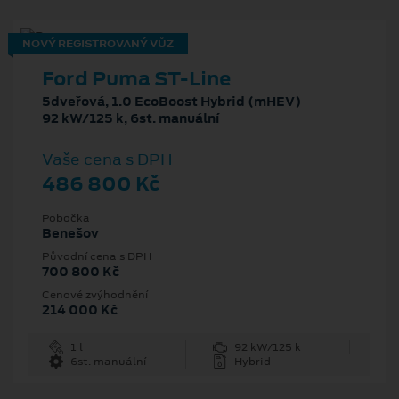
NOVÝ REGISTROVANÝ VŮZ
Ford Puma ST-Line
5dveřová, 1.0 EcoBoost Hybrid (mHEV)
92 kW/125 k, 6st. manuální
Vaše cena s DPH
486 800 Kč
Pobočka
Benešov
Původní cena s DPH
700 800 Kč
Cenové zvýhodnění
214 000 Kč
1 l
92 kW/125 k
6st. manuální
Hybrid