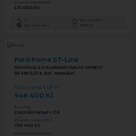
Cenové zvýhodnění
174 000 Kč
1 l
92 kW/125 k
6st. manuální
Hybrid
Ford Puma ST-Line
5dveřová, 1.0 EcoBoost Hybrid (mHEV)
92 kW/125 k, 6st. manuální
Vaše cena s DPH
546 400 Kč
Pobočka
Centrální sklad v ČR
Původní cena s DPH
720 400 Kč
Cenové zvýhodnění