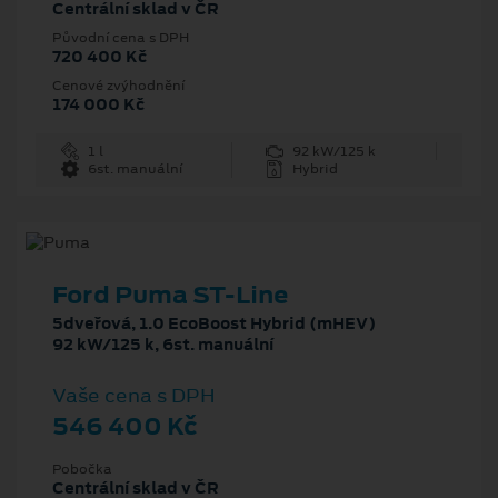
Centrální sklad v ČR
Původní cena s DPH
720 400 Kč
Cenové zvýhodnění
174 000 Kč
1 l
92 kW/125 k
6st. manuální
Hybrid
Ford Puma ST-Line
5dveřová, 1.0 EcoBoost Hybrid (mHEV)
92 kW/125 k, 6st. manuální
Vaše cena s DPH
546 400 Kč
Pobočka
Centrální sklad v ČR