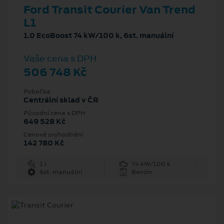
Ford Transit Courier Van Trend
L1
1.0 EcoBoost 74 kW/100 k, 6st. manuální
Vaše cena s DPH
506 748 Kč
Pobočka
Centrální sklad v ČR
Původní cena s DPH
649 528 Kč
Cenové zvýhodnění
142 780 Kč
1 l
74 kW/100 k
6st. manuální
Benzín