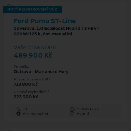
NOVÝ REGISTROVANÝ VŮZ
Ford Puma ST-Line
5dveřová, 1.0 EcoBoost Hybrid (mHEV)
92 kW/125 k, 6st. manuální
Vaše cena s DPH
489 900 Kč
Pobočka
Ostrava - Mariánské Hory
Původní cena s DPH
713 800 Kč
Cenové zvýhodnění
223 900 Kč
1 l
92 kW/125 k
6st. manuální
Hybrid