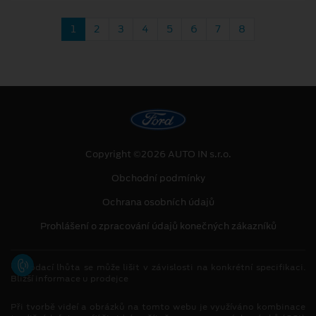
1
2
3
4
5
6
7
8
Copyright ©2026 AUTO IN s.r.o.
Obchodní podmínky
Ochrana osobních údajů
Prohlášení o zpracování údajů konečných zákazníků
[1]
Dodací lhůta se může lišit v závislosti na konkrétní specifikaci.
Bližší informace u prodejce
Při tvorbě videí a obrázků na tomto webu je využíváno kombinace