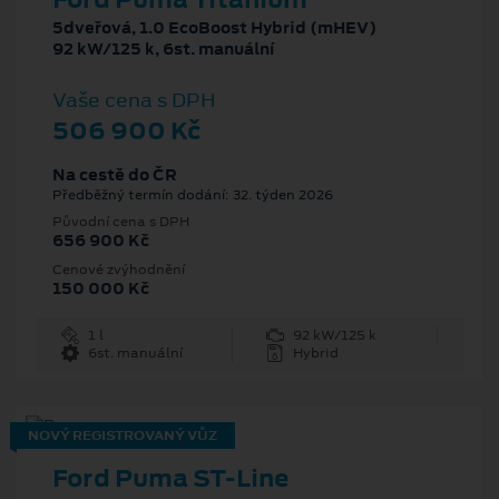
5dveřová, 1.0 EcoBoost Hybrid (mHEV)
92 kW/125 k, 6st. manuální
Vaše cena s DPH
506 900 Kč
Na cestě do ČR
Předběžný termín dodání: 32. týden 2026
Původní cena s DPH
656 900 Kč
Cenové zvýhodnění
150 000 Kč
1 l
92 kW/125 k
6st. manuální
Hybrid
NOVÝ REGISTROVANÝ VŮZ
Ford Puma ST-Line