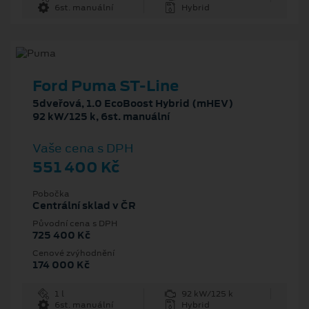
6st. manuální
Hybrid
Ford Puma ST-Line
5dveřová, 1.0 EcoBoost Hybrid (mHEV)
92 kW/125 k, 6st. manuální
Vaše cena s DPH
551 400 Kč
Pobočka
Centrální sklad v ČR
Původní cena s DPH
725 400 Kč
Cenové zvýhodnění
174 000 Kč
1 l
92 kW/125 k
6st. manuální
Hybrid