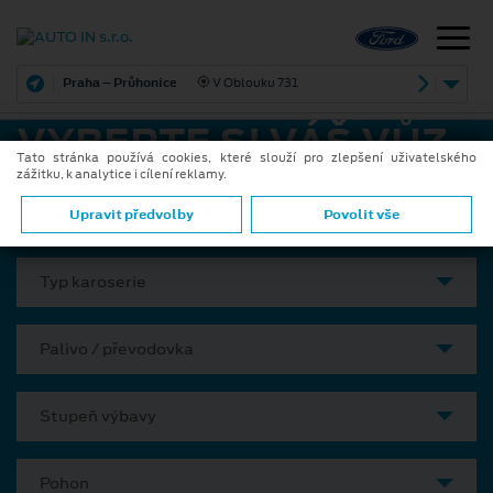
Praha – Průhonice
V Oblouku 731
VYBERTE SI VÁŠ VŮZ
Tato stránka používá cookies, které slouží pro zlepšení uživatelského
zážitku, k analytice i cílení reklamy.
Model
Upravit předvolby
Povolit vše
Typ karoserie
Palivo / převodovka
Stupeň výbavy
Pohon