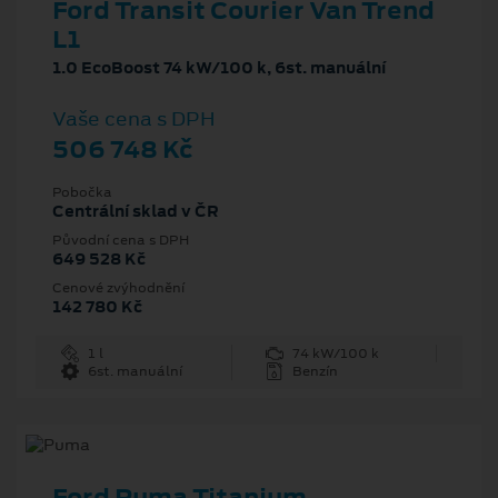
Ford Transit Courier Van Trend
L1
1.0 EcoBoost 74 kW/100 k, 6st. manuální
Vaše cena s DPH
506 748 Kč
Pobočka
Centrální sklad v ČR
Původní cena s DPH
649 528 Kč
Cenové zvýhodnění
142 780 Kč
1 l
74 kW/100 k
6st. manuální
Benzín
Ford Puma Titanium