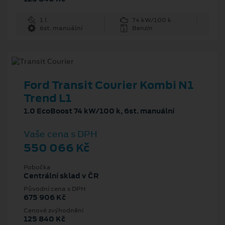
1 l
74 kW/100 k
6st. manuální
Benzín
Ford Transit Courier Kombi N1
Trend L1
1.0 EcoBoost 74 kW/100 k, 6st. manuální
Vaše cena s DPH
550 066 Kč
Pobočka
Centrální sklad v ČR
Původní cena s DPH
675 906 Kč
Cenové zvýhodnění
125 840 Kč