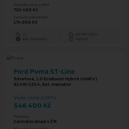
Původní cena s DPH
720 400 Kč
Cenové zvýhodnění
174 000 Kč
1 l
92 kW/125 k
6st. manuální
Hybrid
Ford Puma ST-Line
5dveřová, 1.0 EcoBoost Hybrid (mHEV)
92 kW/125 k, 6st. manuální
Vaše cena s DPH
546 400 Kč
Pobočka
Centrální sklad v ČR
Původní cena s DPH