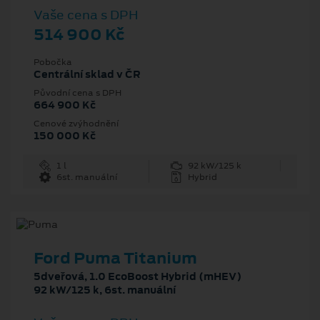
Vaše cena s DPH
514 900 Kč
Pobočka
Centrální sklad v ČR
Původní cena s DPH
664 900 Kč
Cenové zvýhodnění
150 000 Kč
1 l
92 kW/125 k
6st. manuální
Hybrid
Ford Puma Titanium
5dveřová, 1.0 EcoBoost Hybrid (mHEV)
92 kW/125 k, 6st. manuální