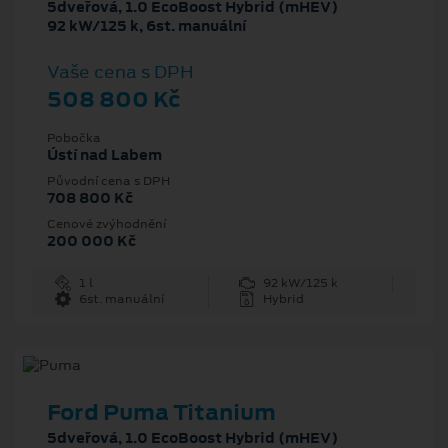
5dveřová, 1.0 EcoBoost Hybrid (mHEV)
92 kW/125 k, 6st. manuální
Vaše cena s DPH
508 800 Kč
Pobočka
Ústí nad Labem
Původní cena s DPH
708 800 Kč
Cenové zvýhodnění
200 000 Kč
1 l
92 kW/125 k
6st. manuální
Hybrid
Ford Puma Titanium
5dveřová, 1.0 EcoBoost Hybrid (mHEV)