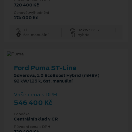
720 400 Kč
Cenové zvýhodnění
174 000 Kč
1 l
92 kW/125 k
6st. manuální
Hybrid
Ford Puma ST-Line
5dveřová, 1.0 EcoBoost Hybrid (mHEV)
92 kW/125 k, 6st. manuální
Vaše cena s DPH
546 400 Kč
Pobočka
Centrální sklad v ČR
Původní cena s DPH
720 400 Kč