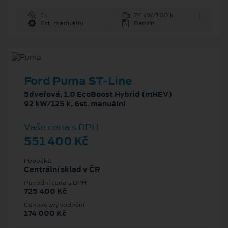
1 l
74 kW/100 k
6st. manuální
Benzín
Ford Puma ST-Line
5dveřová, 1.0 EcoBoost Hybrid (mHEV)
92 kW/125 k, 6st. manuální
Vaše cena s DPH
551 400 Kč
Pobočka
Centrální sklad v ČR
Původní cena s DPH
725 400 Kč
Cenové zvýhodnění
174 000 Kč