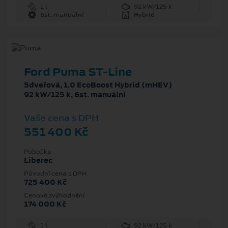
1 l
92 kW/125 k
6st. manuální
Hybrid
Ford Puma ST-Line
5dveřová, 1.0 EcoBoost Hybrid (mHEV)
92 kW/125 k, 6st. manuální
Vaše cena s DPH
551 400 Kč
Pobočka
Liberec
Původní cena s DPH
725 400 Kč
Cenové zvýhodnění
174 000 Kč
1 l
92 kW/125 k