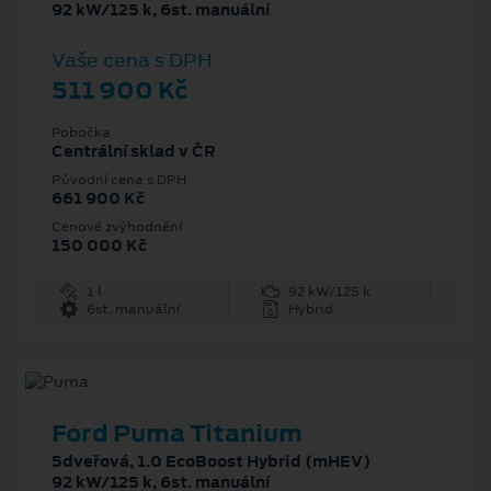
92 kW/125 k, 6st. manuální
Vaše cena s DPH
511 900 Kč
Pobočka
Centrální sklad v ČR
Původní cena s DPH
661 900 Kč
Cenové zvýhodnění
150 000 Kč
1 l
92 kW/125 k
6st. manuální
Hybrid
Ford Puma Titanium
5dveřová, 1.0 EcoBoost Hybrid (mHEV)
92 kW/125 k, 6st. manuální