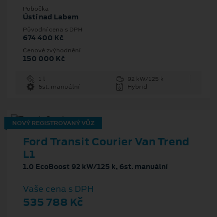
Pobočka
Ústí nad Labem
Původní cena s DPH
674 400 Kč
Cenové zvýhodnění
150 000 Kč
1 l
92 kW/125 k
6st. manuální
Hybrid
NOVÝ REGISTROVANÝ VŮZ
Ford Transit Courier Van Trend
L1
1.0 EcoBoost 92 kW/125 k, 6st. manuální
Vaše cena s DPH
535 788 Kč