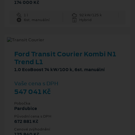
174 000 Kč
1 l
92 kW/125 k
6st. manuální
Hybrid
Ford Transit Courier Kombi N1
Trend L1
1.0 EcoBoost 74 kW/100 k, 6st. manuální
Vaše cena s DPH
547 041 Kč
Pobočka
Pardubice
Původní cena s DPH
672 881 Kč
Cenové zvýhodnění
125 840 Kč