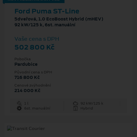
Ford Puma ST-Line
5dveřová, 1.0 EcoBoost Hybrid (mHEV)
92 kW/125 k, 6st. manuální
Vaše cena s DPH
502 800 Kč
Pobočka
Pardubice
Původní cena s DPH
716 800 Kč
Cenové zvýhodnění
214 000 Kč
1 l
92 kW/125 k
6st. manuální
Hybrid