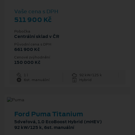
Vaše cena s DPH
511 900 Kč
Pobočka
Centrální sklad v ČR
Původní cena s DPH
661 900 Kč
Cenové zvýhodnění
150 000 Kč
1 l
92 kW/125 k
6st. manuální
Hybrid
Ford Puma Titanium
5dveřová, 1.0 EcoBoost Hybrid (mHEV)
92 kW/125 k, 6st. manuální