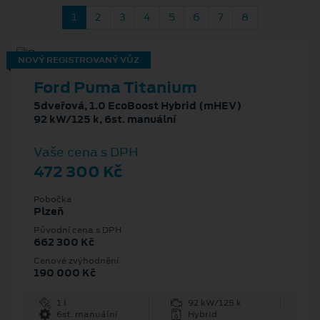
1
2
3
4
5
6
7
8
NOVÝ REGISTROVANÝ VŮZ
Ford Puma Titanium
5dveřová, 1.0 EcoBoost Hybrid (mHEV)
92 kW/125 k, 6st. manuální
Vaše cena s DPH
472 300 Kč
Pobočka
Plzeň
Původní cena s DPH
662 300 Kč
Cenové zvýhodnění
190 000 Kč
1 l
92 kW/125 k
6st. manuální
Hybrid