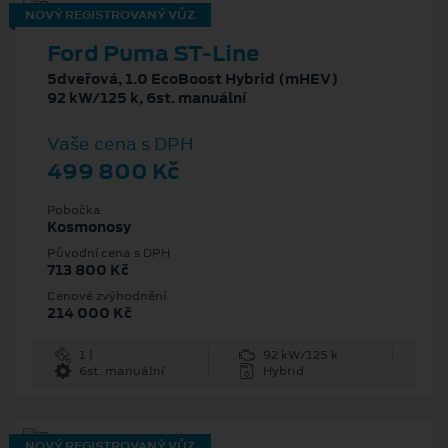
NOVÝ REGISTROVANÝ VŮZ
Ford Puma ST-Line
5dveřová, 1.0 EcoBoost Hybrid (mHEV)
92 kW/125 k, 6st. manuální
Vaše cena s DPH
499 800 Kč
Pobočka
Kosmonosy
Původní cena s DPH
713 800 Kč
Cenové zvýhodnění
214 000 Kč
1 l
92 kW/125 k
6st. manuální
Hybrid
NOVÝ REGISTROVANÝ VŮZ