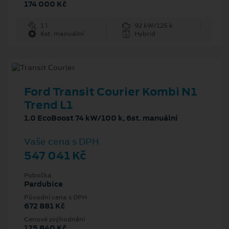
174 000 Kč
1 l
92 kW/125 k
6st. manuální
Hybrid
Ford Transit Courier Kombi N1
Trend L1
1.0 EcoBoost 74 kW/100 k, 6st. manuální
Vaše cena s DPH
547 041 Kč
Pobočka
Pardubice
Původní cena s DPH
672 881 Kč
Cenové zvýhodnění
125 840 Kč