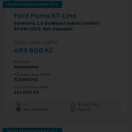
NOVÝ REGISTROVANÝ VŮZ
Ford Puma ST-Line
5dveřová, 1.0 EcoBoost Hybrid (mHEV)
92 kW/125 k, 6st. manuální
Vaše cena s DPH
499 800 Kč
Pobočka
Kosmonosy
Původní cena s DPH
713 800 Kč
Cenové zvýhodnění
214 000 Kč
1 l
92 kW/125 k
6st. manuální
Hybrid
NOVÝ REGISTROVANÝ VŮZ