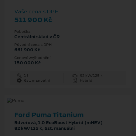
Vaše cena s DPH
511 900 Kč
Pobočka
Centrální sklad v ČR
Původní cena s DPH
661 900 Kč
Cenové zvýhodnění
150 000 Kč
1 l
92 kW/125 k
6st. manuální
Hybrid
Ford Puma Titanium
5dveřová, 1.0 EcoBoost Hybrid (mHEV)
92 kW/125 k, 6st. manuální