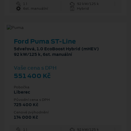
1 l
92 kW/125 k
6st. manuální
Hybrid
Ford Puma ST-Line
5dveřová, 1.0 EcoBoost Hybrid (mHEV)
92 kW/125 k, 6st. manuální
Vaše cena s DPH
551 400 Kč
Pobočka
Liberec
Původní cena s DPH
725 400 Kč
Cenové zvýhodnění
174 000 Kč
1 l
92 kW/125 k