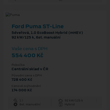
Ford Puma ST-Line
5dveřová, 1.0 EcoBoost Hybrid (mHEV)
92 kW/125 k, 6st. manuální
Vaše cena s DPH
554 400 Kč
Pobočka
Centrální sklad v ČR
Původní cena s DPH
728 400 Kč
Cenové zvýhodnění
174 000 Kč
1 l
92 kW/125 k
6st. manuální
Hybrid