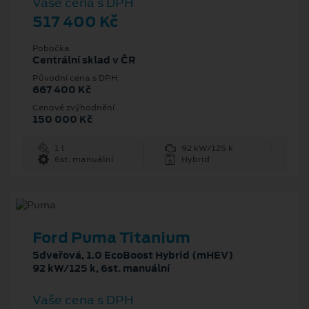
Vaše cena s DPH
517 400 Kč
Pobočka
Centrální sklad v ČR
Původní cena s DPH
667 400 Kč
Cenové zvýhodnění
150 000 Kč
1 l
92 kW/125 k
6st. manuální
Hybrid
Ford Puma Titanium
5dveřová, 1.0 EcoBoost Hybrid (mHEV)
92 kW/125 k, 6st. manuální
Vaše cena s DPH