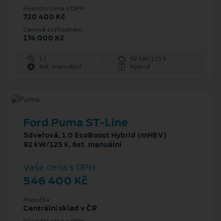
Původní cena s DPH
720 400 Kč
Cenové zvýhodnění
174 000 Kč
1 l
92 kW/125 k
6st. manuální
Hybrid
Ford Puma ST-Line
5dveřová, 1.0 EcoBoost Hybrid (mHEV)
92 kW/125 k, 6st. manuální
Vaše cena s DPH
546 400 Kč
Pobočka
Centrální sklad v ČR
Původní cena s DPH