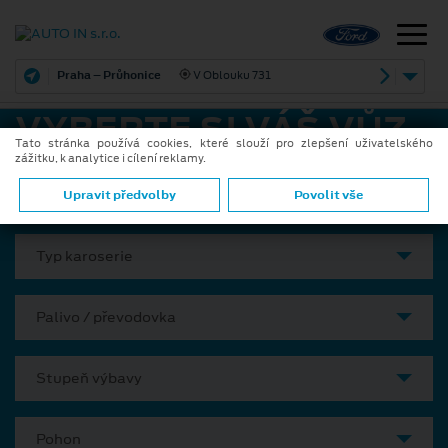
Praha – Průhonice
V Oblouku 731
VYBERTE SI VÁŠ VŮZ
Tato stránka používá cookies, které slouží pro zlepšení uživatelského
zážitku, k analytice i cílení reklamy.
Model
Upravit předvolby
Povolit vše
Typ karoserie
Palivo / převodovka
Stupeň výbavy
Pohon