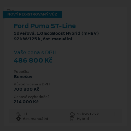
NOVÝ REGISTROVANÝ VŮZ
Ford Puma ST-Line
5dveřová, 1.0 EcoBoost Hybrid (mHEV)
92 kW/125 k, 6st. manuální
Vaše cena s DPH
486 800 Kč
Pobočka
Benešov
Původní cena s DPH
700 800 Kč
Cenové zvýhodnění
214 000 Kč
1 l
92 kW/125 k
6st. manuální
Hybrid