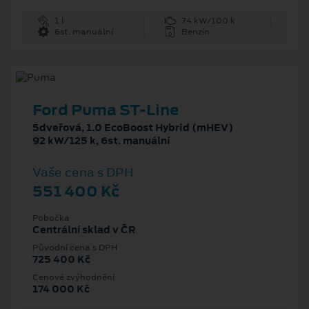
1 l
74 kW/100 k
6st. manuální
Benzín
Ford Puma ST-Line
5dveřová, 1.0 EcoBoost Hybrid (mHEV)
92 kW/125 k, 6st. manuální
Vaše cena s DPH
551 400 Kč
Pobočka
Centrální sklad v ČR
Původní cena s DPH
725 400 Kč
Cenové zvýhodnění
174 000 Kč