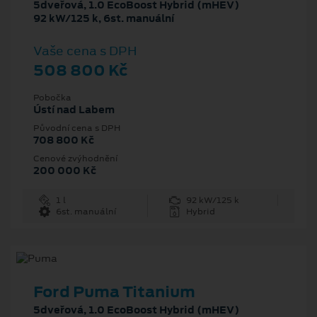
5dveřová, 1.0 EcoBoost Hybrid (mHEV)
92 kW/125 k, 6st. manuální
Vaše cena s DPH
508 800 Kč
Pobočka
Ústí nad Labem
Původní cena s DPH
708 800 Kč
Cenové zvýhodnění
200 000 Kč
1 l
92 kW/125 k
6st. manuální
Hybrid
Ford Puma Titanium
5dveřová, 1.0 EcoBoost Hybrid (mHEV)