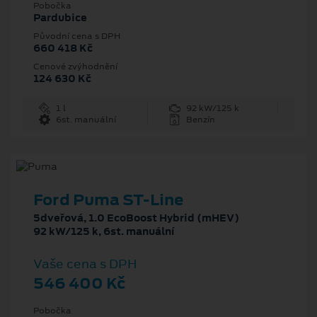
Pobočka
Pardubice
Původní cena s DPH
660 418 Kč
Cenové zvýhodnění
124 630 Kč
1 l
92 kW/125 k
6st. manuální
Benzín
Ford Puma ST-Line
5dveřová, 1.0 EcoBoost Hybrid (mHEV)
92 kW/125 k, 6st. manuální
Vaše cena s DPH
546 400 Kč
Pobočka