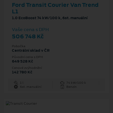
Ford Transit Courier Van Trend
L1
1.0 EcoBoost 74 kW/100 k, 6st. manuální
Vaše cena s DPH
506 748 Kč
Pobočka
Centrální sklad v ČR
Původní cena s DPH
649 528 Kč
Cenové zvýhodnění
142 780 Kč
1 l
74 kW/100 k
6st. manuální
Benzín