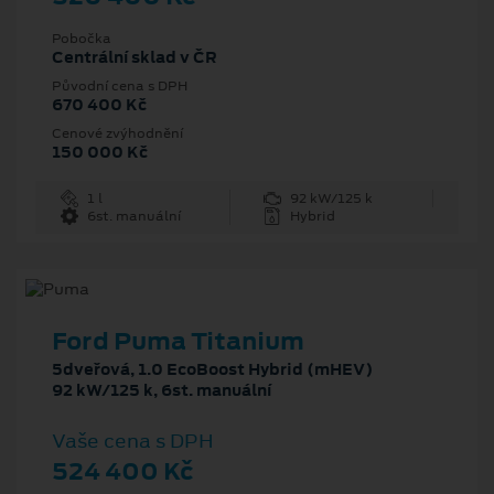
Pobočka
Centrální sklad v ČR
Původní cena s DPH
670 400 Kč
Cenové zvýhodnění
150 000 Kč
1 l
92 kW/125 k
6st. manuální
Hybrid
Ford Puma Titanium
5dveřová, 1.0 EcoBoost Hybrid (mHEV)
92 kW/125 k, 6st. manuální
Vaše cena s DPH
524 400 Kč