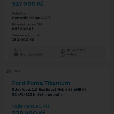
517 900 Kč
Pobočka
Centrální sklad v ČR
Původní cena s DPH
667 900 Kč
Cenové zvýhodnění
150 000 Kč
1 l
92 kW/125 k
6st. manuální
Hybrid
Ford Puma Titanium
5dveřová, 1.0 EcoBoost Hybrid (mHEV)
92 kW/125 k, 6st. manuální
Vaše cena s DPH
520 400 Kč