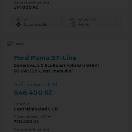
Cenové zvýhodnění
174 000 Kč
1 l
92 kW/125 k
6st. manuální
Hybrid
Ford Puma ST-Line
5dveřová, 1.0 EcoBoost Hybrid (mHEV)
92 kW/125 k, 6st. manuální
Vaše cena s DPH
546 400 Kč
Pobočka
Centrální sklad v ČR
Původní cena s DPH
720 400 Kč
Cenové zvýhodnění