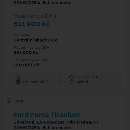
92 kW/125 k, 6st. manuální
Vaše cena s DPH
511 900 Kč
Pobočka
Centrální sklad v ČR
Původní cena s DPH
661 900 Kč
Cenové zvýhodnění
150 000 Kč
1 l
92 kW/125 k
6st. manuální
Hybrid
Ford Puma Titanium
5dveřová, 1.0 EcoBoost Hybrid (mHEV)
92 kW/125 k, 6st. manuální