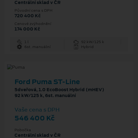
Centrální sklad v ČR
Původní cena s DPH
720 400 Kč
Cenové zvýhodnění
174 000 Kč
1 l
92 kW/125 k
6st. manuální
Hybrid
Ford Puma ST-Line
5dveřová, 1.0 EcoBoost Hybrid (mHEV)
92 kW/125 k, 6st. manuální
Vaše cena s DPH
546 400 Kč
Pobočka
Centrální sklad v ČR