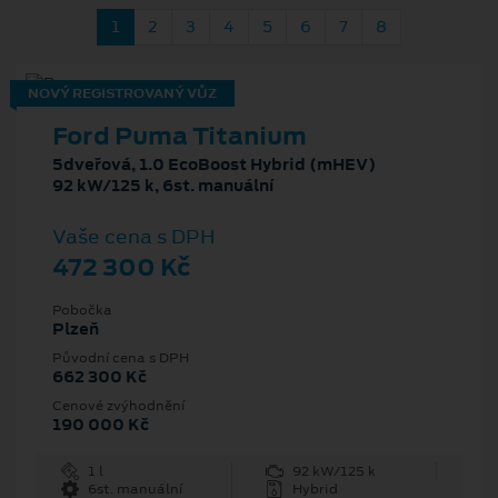
1
2
3
4
5
6
7
8
NOVÝ REGISTROVANÝ VŮZ
Ford Puma Titanium
5dveřová, 1.0 EcoBoost Hybrid (mHEV)
92 kW/125 k, 6st. manuální
Vaše cena s DPH
472 300 Kč
Pobočka
Plzeň
Původní cena s DPH
662 300 Kč
Cenové zvýhodnění
190 000 Kč
1 l
92 kW/125 k
6st. manuální
Hybrid