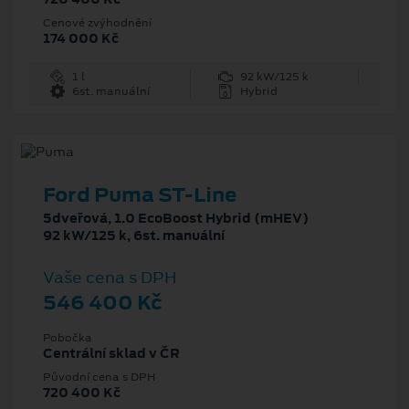
Cenové zvýhodnění
174 000 Kč
1 l
92 kW/125 k
6st. manuální
Hybrid
Ford Puma ST-Line
5dveřová, 1.0 EcoBoost Hybrid (mHEV)
92 kW/125 k, 6st. manuální
Vaše cena s DPH
546 400 Kč
Pobočka
Centrální sklad v ČR
Původní cena s DPH
720 400 Kč