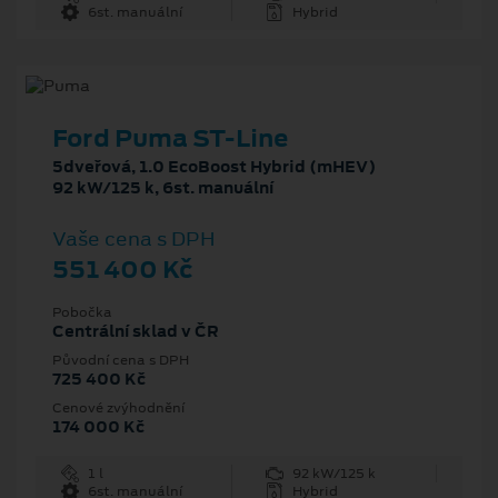
6st. manuální
Hybrid
Ford Puma ST-Line
5dveřová, 1.0 EcoBoost Hybrid (mHEV)
92 kW/125 k, 6st. manuální
Vaše cena s DPH
551 400 Kč
Pobočka
Centrální sklad v ČR
Původní cena s DPH
725 400 Kč
Cenové zvýhodnění
174 000 Kč
1 l
92 kW/125 k
6st. manuální
Hybrid