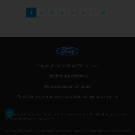
1
2
3
4
5
6
7
8
Copyright ©2026 AUTO IN s.r.o.
Obchodní podmínky
Ochrana osobních údajů
Prohlášení o zpracování údajů konečných zákazníků
[1]
Dodací lhůta se může lišit v závislosti na konkrétní specifikaci.
Bližší informace u prodejce
Při tvorbě videí a obrázků na tomto webu je využíváno kombinace