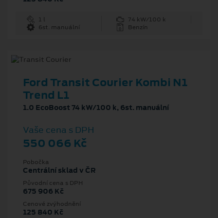
1 l
74 kW/100 k
6st. manuální
Benzín
Ford Transit Courier Kombi N1
Trend L1
1.0 EcoBoost 74 kW/100 k, 6st. manuální
Vaše cena s DPH
550 066 Kč
Pobočka
Centrální sklad v ČR
Původní cena s DPH
675 906 Kč
Cenové zvýhodnění
125 840 Kč