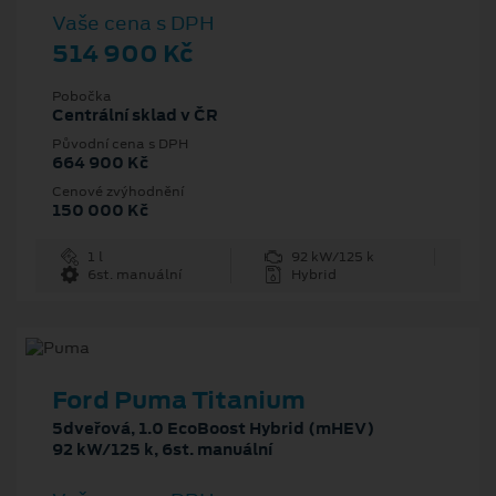
Vaše cena s DPH
514 900 Kč
Pobočka
Centrální sklad v ČR
Původní cena s DPH
664 900 Kč
Cenové zvýhodnění
150 000 Kč
1 l
92 kW/125 k
6st. manuální
Hybrid
Ford Puma Titanium
5dveřová, 1.0 EcoBoost Hybrid (mHEV)
92 kW/125 k, 6st. manuální