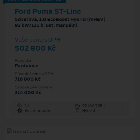
Ford Puma ST-Line
5dveřová, 1.0 EcoBoost Hybrid (mHEV)
92 kW/125 k, 6st. manuální
Vaše cena s DPH
502 800 Kč
Pobočka
Pardubice
Původní cena s DPH
716 800 Kč
Cenové zvýhodnění
214 000 Kč
1 l
92 kW/125 k
6st. manuální
Hybrid