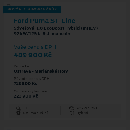
NOVÝ REGISTROVANÝ VŮZ
Ford Puma ST-Line
5dveřová, 1.0 EcoBoost Hybrid (mHEV)
92 kW/125 k, 6st. manuální
Vaše cena s DPH
489 900 Kč
Pobočka
Ostrava - Mariánské Hory
Původní cena s DPH
713 800 Kč
Cenové zvýhodnění
223 900 Kč
1 l
92 kW/125 k
6st. manuální
Hybrid