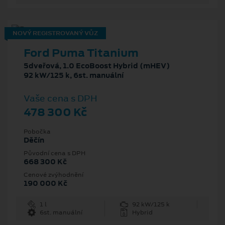
NOVÝ REGISTROVANÝ VŮZ
Ford Puma Titanium
5dveřová, 1.0 EcoBoost Hybrid (mHEV)
92 kW/125 k, 6st. manuální
Vaše cena s DPH
478 300 Kč
Pobočka
Děčín
Původní cena s DPH
668 300 Kč
Cenové zvýhodnění
190 000 Kč
1 l
92 kW/125 k
6st. manuální
Hybrid