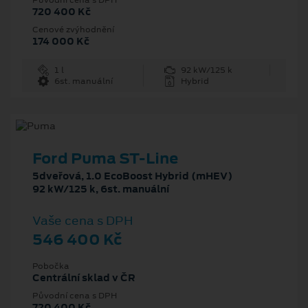
720 400 Kč
Cenové zvýhodnění
174 000 Kč
1 l
92 kW/125 k
6st. manuální
Hybrid
Ford Puma ST-Line
5dveřová, 1.0 EcoBoost Hybrid (mHEV)
92 kW/125 k, 6st. manuální
Vaše cena s DPH
546 400 Kč
Pobočka
Centrální sklad v ČR
Původní cena s DPH
720 400 Kč