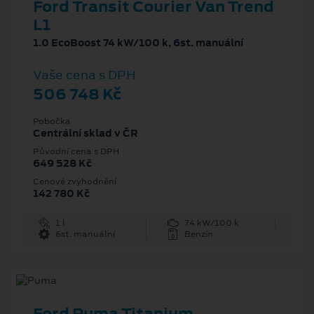
Ford Transit Courier Van Trend
L1
1.0 EcoBoost 74 kW/100 k, 6st. manuální
Vaše cena s DPH
506 748 Kč
Pobočka
Centrální sklad v ČR
Původní cena s DPH
649 528 Kč
Cenové zvýhodnění
142 780 Kč
1 l
74 kW/100 k
6st. manuální
Benzín
Ford Puma Titanium