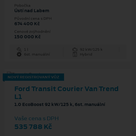
Pobočka
Ústí nad Labem
Původní cena s DPH
674 400 Kč
Cenové zvýhodnění
150 000 Kč
1 l
92 kW/125 k
6st. manuální
Hybrid
NOVÝ REGISTROVANÝ VŮZ
Ford Transit Courier Van Trend
L1
1.0 EcoBoost 92 kW/125 k, 6st. manuální
Vaše cena s DPH
535 788 Kč