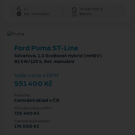
1 l
74 kW/100 k
6st. manuální
Benzín
Ford Puma ST-Line
5dveřová, 1.0 EcoBoost Hybrid (mHEV)
92 kW/125 k, 6st. manuální
Vaše cena s DPH
551 400 Kč
Pobočka
Centrální sklad v ČR
Původní cena s DPH
725 400 Kč
Cenové zvýhodnění
174 000 Kč