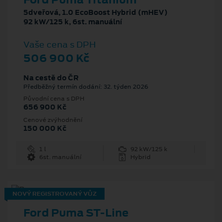
5dveřová, 1.0 EcoBoost Hybrid (mHEV)
92 kW/125 k, 6st. manuální
Vaše cena s DPH
506 900 Kč
Na cestě do ČR
Předběžný termín dodání: 32. týden 2026
Původní cena s DPH
656 900 Kč
Cenové zvýhodnění
150 000 Kč
1 l
92 kW/125 k
6st. manuální
Hybrid
NOVÝ REGISTROVANÝ VŮZ
Ford Puma ST-Line