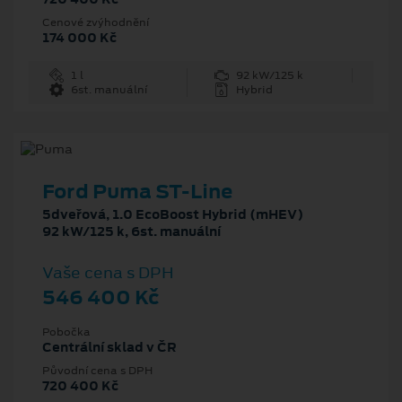
Cenové zvýhodnění
174 000 Kč
1 l
92 kW/125 k
6st. manuální
Hybrid
Ford Puma ST-Line
5dveřová, 1.0 EcoBoost Hybrid (mHEV)
92 kW/125 k, 6st. manuální
Vaše cena s DPH
546 400 Kč
Pobočka
Centrální sklad v ČR
Původní cena s DPH
720 400 Kč