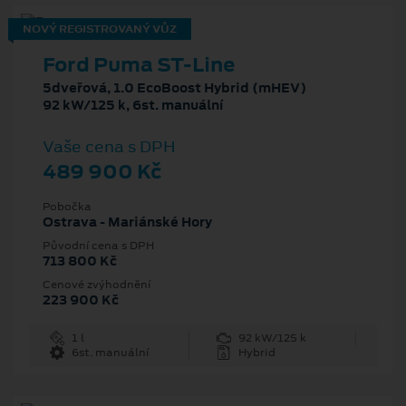
NOVÝ REGISTROVANÝ VŮZ
Ford Puma ST-Line
5dveřová, 1.0 EcoBoost Hybrid (mHEV)
92 kW/125 k, 6st. manuální
Vaše cena s DPH
489 900 Kč
Pobočka
Ostrava - Mariánské Hory
Původní cena s DPH
713 800 Kč
Cenové zvýhodnění
223 900 Kč
1 l
92 kW/125 k
6st. manuální
Hybrid