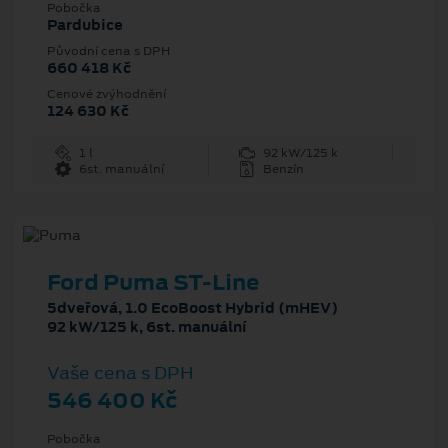
Pobočka
Pardubice
Původní cena s DPH
660 418 Kč
Cenové zvýhodnění
124 630 Kč
1 l
92 kW/125 k
6st. manuální
Benzín
Ford Puma ST-Line
5dveřová, 1.0 EcoBoost Hybrid (mHEV)
92 kW/125 k, 6st. manuální
Vaše cena s DPH
546 400 Kč
Pobočka