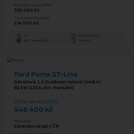
Původní cena s DPH
720 400 Kč
Cenové zvýhodnění
174 000 Kč
1 l
92 kW/125 k
6st. manuální
Hybrid
Ford Puma ST-Line
5dveřová, 1.0 EcoBoost Hybrid (mHEV)
92 kW/125 k, 6st. manuální
Vaše cena s DPH
546 400 Kč
Pobočka
Centrální sklad v ČR
Původní cena s DPH