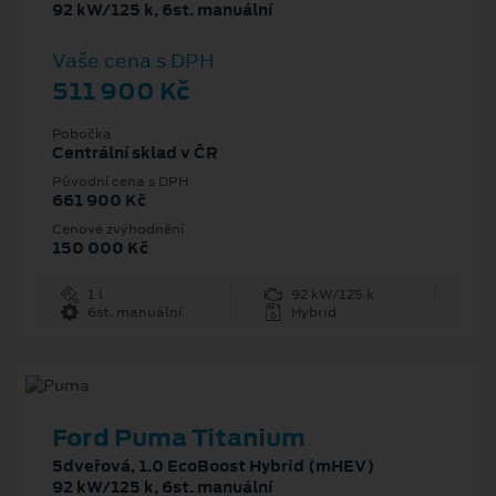
92 kW/125 k, 6st. manuální
Vaše cena s DPH
511 900 Kč
Pobočka
Centrální sklad v ČR
Původní cena s DPH
661 900 Kč
Cenové zvýhodnění
150 000 Kč
1 l
92 kW/125 k
6st. manuální
Hybrid
Ford Puma Titanium
5dveřová, 1.0 EcoBoost Hybrid (mHEV)
92 kW/125 k, 6st. manuální