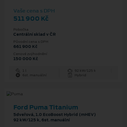
Vaše cena s DPH
511 900 Kč
Pobočka
Centrální sklad v ČR
Původní cena s DPH
661 900 Kč
Cenové zvýhodnění
150 000 Kč
1 l
92 kW/125 k
6st. manuální
Hybrid
Ford Puma Titanium
5dveřová, 1.0 EcoBoost Hybrid (mHEV)
92 kW/125 k, 6st. manuální