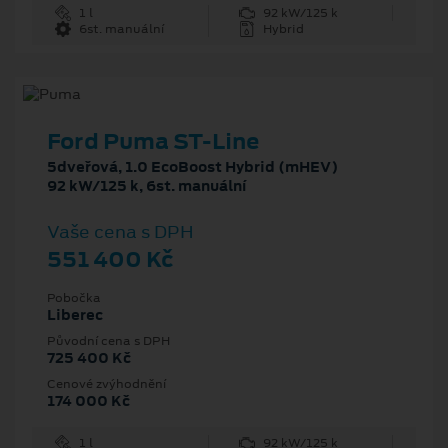
1 l
92 kW/125 k
6st. manuální
Hybrid
Ford Puma ST-Line
5dveřová, 1.0 EcoBoost Hybrid (mHEV)
92 kW/125 k, 6st. manuální
Vaše cena s DPH
551 400 Kč
Pobočka
Liberec
Původní cena s DPH
725 400 Kč
Cenové zvýhodnění
174 000 Kč
1 l
92 kW/125 k