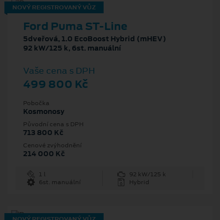
NOVÝ REGISTROVANÝ VŮZ
Ford Puma ST-Line
5dveřová, 1.0 EcoBoost Hybrid (mHEV)
92 kW/125 k, 6st. manuální
Vaše cena s DPH
499 800 Kč
Pobočka
Kosmonosy
Původní cena s DPH
713 800 Kč
Cenové zvýhodnění
214 000 Kč
1 l
92 kW/125 k
6st. manuální
Hybrid
NOVÝ REGISTROVANÝ VŮZ