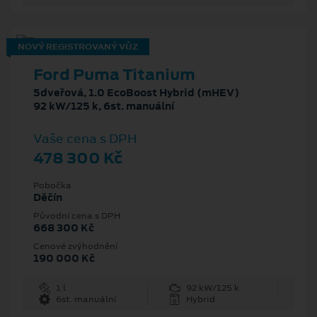
NOVÝ REGISTROVANÝ VŮZ
Ford Puma Titanium
5dveřová, 1.0 EcoBoost Hybrid (mHEV)
92 kW/125 k, 6st. manuální
Vaše cena s DPH
478 300 Kč
Pobočka
Děčín
Původní cena s DPH
668 300 Kč
Cenové zvýhodnění
190 000 Kč
1 l
92 kW/125 k
6st. manuální
Hybrid