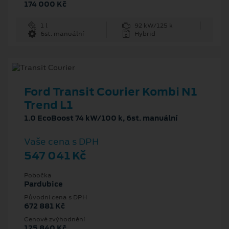
174 000 Kč
1 l
92 kW/125 k
6st. manuální
Hybrid
Ford Transit Courier Kombi N1
Trend L1
1.0 EcoBoost 74 kW/100 k, 6st. manuální
Vaše cena s DPH
547 041 Kč
Pobočka
Pardubice
Původní cena s DPH
672 881 Kč
Cenové zvýhodnění
125 840 Kč