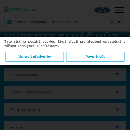
Praha – Průhonice
V Oblouku 731
VYBERTE SI VÁŠ VŮZ
Tato stránka používá cookies, které slouží pro zlepšení uživatelského
zážitku, k analytice i cílení reklamy.
Model
Upravit předvolby
Povolit vše
Typ karoserie
Palivo / převodovka
Stupeň výbavy
Pohon