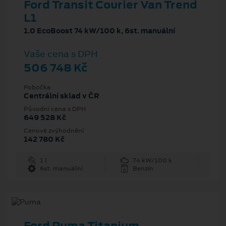
Ford Transit Courier Van Trend
L1
1.0 EcoBoost 74 kW/100 k, 6st. manuální
Vaše cena s DPH
506 748 Kč
Pobočka
Centrální sklad v ČR
Původní cena s DPH
649 528 Kč
Cenové zvýhodnění
142 780 Kč
1 l
74 kW/100 k
6st. manuální
Benzín
Ford Puma Titanium