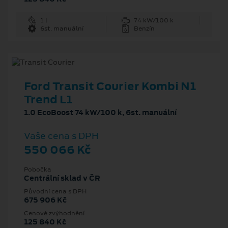
1 l
74 kW/100 k
6st. manuální
Benzín
Ford Transit Courier Kombi N1
Trend L1
1.0 EcoBoost 74 kW/100 k, 6st. manuální
Vaše cena s DPH
550 066 Kč
Pobočka
Centrální sklad v ČR
Původní cena s DPH
675 906 Kč
Cenové zvýhodnění
125 840 Kč