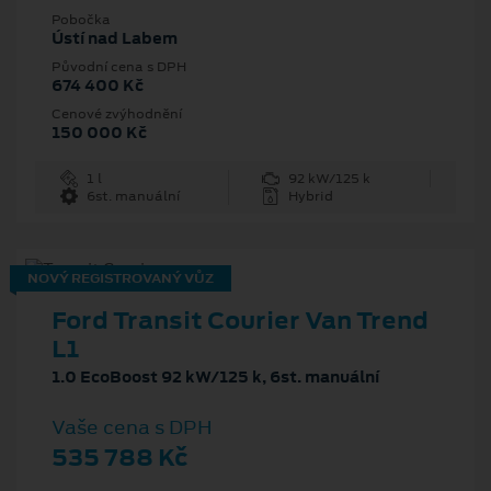
Pobočka
Ústí nad Labem
Původní cena s DPH
674 400 Kč
Cenové zvýhodnění
150 000 Kč
1 l
92 kW/125 k
6st. manuální
Hybrid
NOVÝ REGISTROVANÝ VŮZ
Ford Transit Courier Van Trend
L1
1.0 EcoBoost 92 kW/125 k, 6st. manuální
Vaše cena s DPH
535 788 Kč