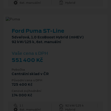
6st. manuální
Hybrid
Ford Puma ST-Line
5dveřová, 1.0 EcoBoost Hybrid (mHEV)
92 kW/125 k, 6st. manuální
Vaše cena s DPH
551 400 Kč
Pobočka
Centrální sklad v ČR
Původní cena s DPH
725 400 Kč
Cenové zvýhodnění
174 000 Kč
1 l
92 kW/125 k
6st. manuální
Hybrid