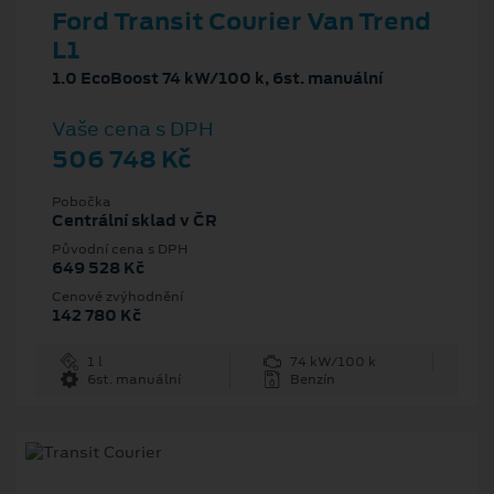
Ford Transit Courier Van Trend
L1
1.0 EcoBoost 74 kW/100 k, 6st. manuální
Vaše cena s DPH
506 748 Kč
Pobočka
Centrální sklad v ČR
Původní cena s DPH
649 528 Kč
Cenové zvýhodnění
142 780 Kč
1 l
74 kW/100 k
6st. manuální
Benzín