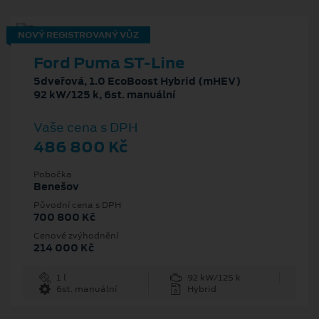
NOVÝ REGISTROVANÝ VŮZ
Ford Puma ST-Line
5dveřová, 1.0 EcoBoost Hybrid (mHEV)
92 kW/125 k, 6st. manuální
Vaše cena s DPH
486 800 Kč
Pobočka
Benešov
Původní cena s DPH
700 800 Kč
Cenové zvýhodnění
214 000 Kč
1 l
92 kW/125 k
6st. manuální
Hybrid