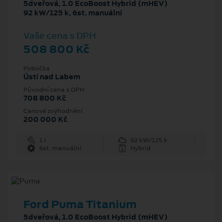
5dveřová, 1.0 EcoBoost Hybrid (mHEV)
92 kW/125 k, 6st. manuální
Vaše cena s DPH
508 800 Kč
Pobočka
Ústí nad Labem
Původní cena s DPH
708 800 Kč
Cenové zvýhodnění
200 000 Kč
1 l
92 kW/125 k
6st. manuální
Hybrid
Ford Puma Titanium
5dveřová, 1.0 EcoBoost Hybrid (mHEV)