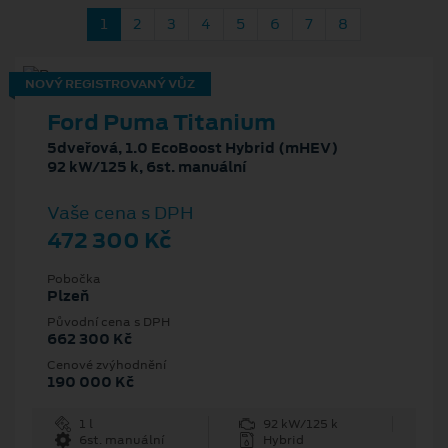
1
2
3
4
5
6
7
8
NOVÝ REGISTROVANÝ VŮZ
Ford Puma Titanium
5dveřová, 1.0 EcoBoost Hybrid (mHEV)
92 kW/125 k, 6st. manuální
Vaše cena s DPH
472 300 Kč
Pobočka
Plzeň
Původní cena s DPH
662 300 Kč
Cenové zvýhodnění
190 000 Kč
1 l
92 kW/125 k
6st. manuální
Hybrid