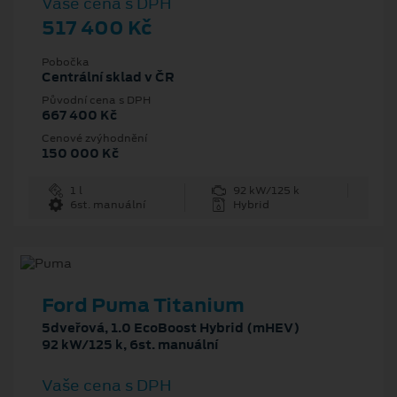
Vaše cena s DPH
517 400 Kč
Pobočka
Centrální sklad v ČR
Původní cena s DPH
667 400 Kč
Cenové zvýhodnění
150 000 Kč
1 l
92 kW/125 k
6st. manuální
Hybrid
Ford Puma Titanium
5dveřová, 1.0 EcoBoost Hybrid (mHEV)
92 kW/125 k, 6st. manuální
Vaše cena s DPH