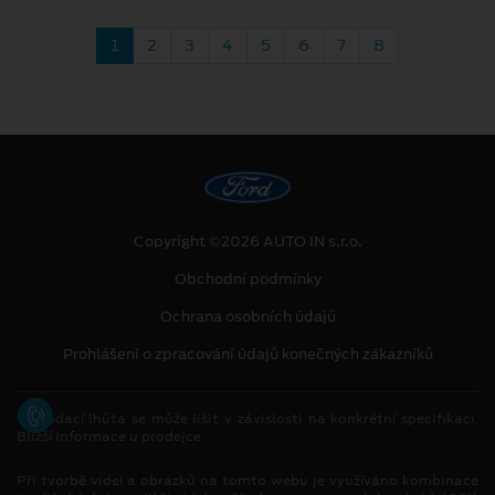
1
2
3
4
5
6
7
8
Copyright ©2026 AUTO IN s.r.o.
Obchodní podmínky
Ochrana osobních údajů
Prohlášení o zpracování údajů konečných zákazníků
[1]
Dodací lhůta se může lišit v závislosti na konkrétní specifikaci.
Bližší informace u prodejce
Při tvorbě videí a obrázků na tomto webu je využíváno kombinace