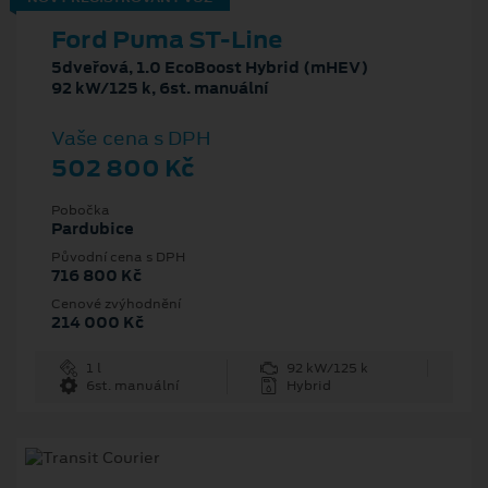
Ford Puma ST-Line
5dveřová, 1.0 EcoBoost Hybrid (mHEV)
92 kW/125 k, 6st. manuální
Vaše cena s DPH
502 800 Kč
Pobočka
Pardubice
Původní cena s DPH
716 800 Kč
Cenové zvýhodnění
214 000 Kč
1 l
92 kW/125 k
6st. manuální
Hybrid