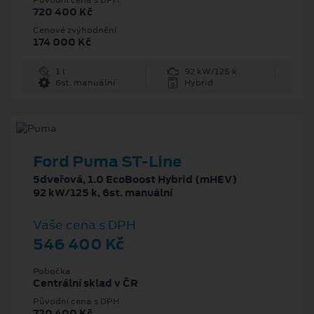
720 400 Kč
Cenové zvýhodnění
174 000 Kč
1 l
92 kW/125 k
6st. manuální
Hybrid
Ford Puma ST-Line
5dveřová, 1.0 EcoBoost Hybrid (mHEV)
92 kW/125 k, 6st. manuální
Vaše cena s DPH
546 400 Kč
Pobočka
Centrální sklad v ČR
Původní cena s DPH
720 400 Kč