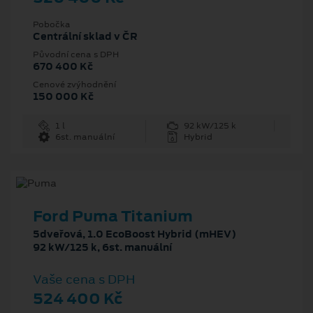
Pobočka
Centrální sklad v ČR
Původní cena s DPH
670 400 Kč
Cenové zvýhodnění
150 000 Kč
1 l
92 kW/125 k
6st. manuální
Hybrid
Ford Puma Titanium
5dveřová, 1.0 EcoBoost Hybrid (mHEV)
92 kW/125 k, 6st. manuální
Vaše cena s DPH
524 400 Kč