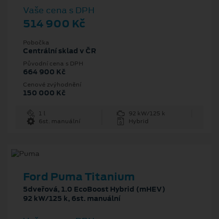
Vaše cena s DPH
514 900 Kč
Pobočka
Centrální sklad v ČR
Původní cena s DPH
664 900 Kč
Cenové zvýhodnění
150 000 Kč
1 l
92 kW/125 k
6st. manuální
Hybrid
Ford Puma Titanium
5dveřová, 1.0 EcoBoost Hybrid (mHEV)
92 kW/125 k, 6st. manuální