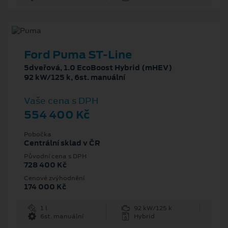
Ford Puma ST-Line
5dveřová, 1.0 EcoBoost Hybrid (mHEV)
92 kW/125 k, 6st. manuální
Vaše cena s DPH
554 400 Kč
Pobočka
Centrální sklad v ČR
Původní cena s DPH
728 400 Kč
Cenové zvýhodnění
174 000 Kč
1 l
92 kW/125 k
6st. manuální
Hybrid