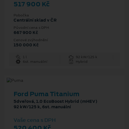
517 900 Kč
Pobočka
Centrální sklad v ČR
Původní cena s DPH
667 900 Kč
Cenové zvýhodnění
150 000 Kč
1 l
92 kW/125 k
6st. manuální
Hybrid
Ford Puma Titanium
5dveřová, 1.0 EcoBoost Hybrid (mHEV)
92 kW/125 k, 6st. manuální
Vaše cena s DPH
520 400 Kč