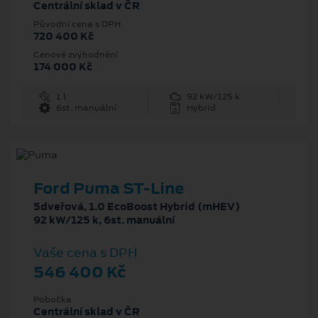
Centrální sklad v ČR
Původní cena s DPH
720 400 Kč
Cenové zvýhodnění
174 000 Kč
1 l
92 kW/125 k
6st. manuální
Hybrid
Ford Puma ST-Line
5dveřová, 1.0 EcoBoost Hybrid (mHEV)
92 kW/125 k, 6st. manuální
Vaše cena s DPH
546 400 Kč
Pobočka
Centrální sklad v ČR