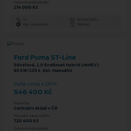
Cenové zvýhodnění
174 000 Kč
1 l
92 kW/125 k
6st. manuální
Hybrid
Ford Puma ST-Line
5dveřová, 1.0 EcoBoost Hybrid (mHEV)
92 kW/125 k, 6st. manuální
Vaše cena s DPH
546 400 Kč
Pobočka
Centrální sklad v ČR
Původní cena s DPH
720 400 Kč
Cenové zvýhodnění