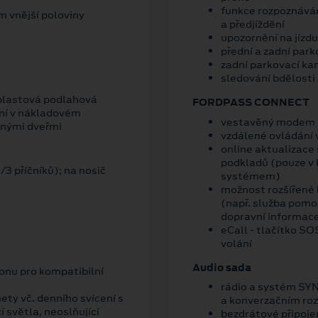
funkce rozpoznáván
m vnější poloviny
a předjíždění
upozornění na jízdu
přední a zadní park
zadní parkovací k
sledování bdělosti 
 plastová podlahová
FORDPASS CONNECT
ení v nákladovém
vestavěný modem s
pnými dveřmi
vzdálené ovládání 
online aktualizace
podkladů (pouze v
/3 příčníků); na nosič
systémem)
možnost rozšířené 
(např. služba pomoc
dopravní informace
eCall - tlačítko S
volání
Audio sada
onu pro kompatibilní
rádio a systém SYN
ety vč. denního svícení s
a konverzačním ro
 světla, neoslňující
bezdrátové připoje