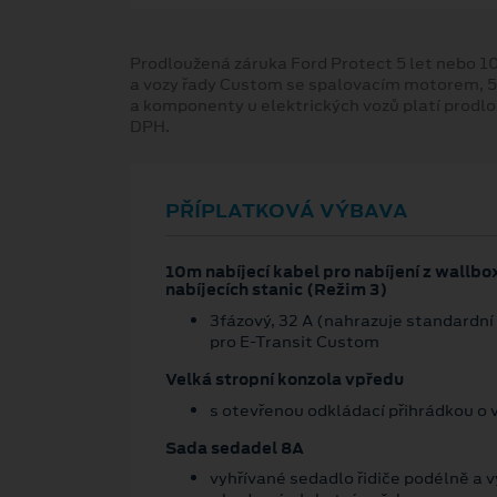
Prodloužená záruka Ford Protect 5 let nebo 1
a vozy řady Custom se spalovacím motorem, 5
a komponenty u elektrických vozů platí prodl
DPH.
PŘÍPLATKOVÁ VÝBAVA
10m nabíjecí kabel pro nabíjení z wallbo
nabíjecích stanic (Režim 3)
3fázový, 32 A (nahrazuje standardní 
pro E-Transit Custom
Velká stropní konzola vpředu
s otevřenou odkládací přihrádkou o v
Sada sedadel 8A
vyhřívané sedadlo řidiče podélně a 