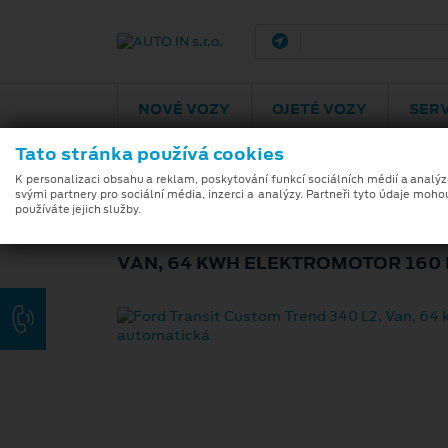
Pardubice
Podě
NOVÉ VOZY
OJETÉ VOZY
SERV
Tato stránka používá cookies
K personalizaci obsahu a reklam, poskytování funkcí sociálních médií a analý
svými partnery pro sociální média, inzerci a analýzy. Partneři tyto údaje moho
FORD TRANSIT C
používáte jejich služby.
VAN, 64 KWH ELEKTROMOTOR 160 