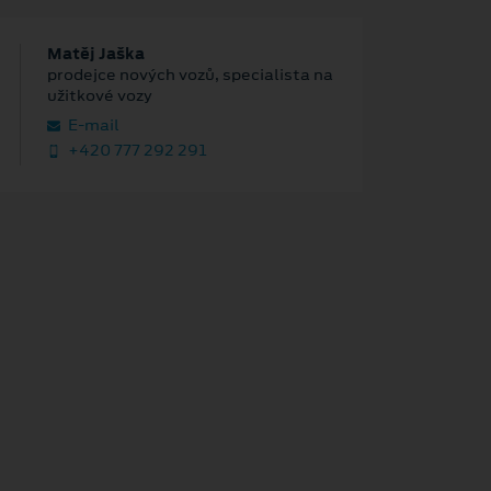
Matěj Jaška
prodejce nových vozů, specialista na
užitkové vozy
E‑mail
+420 777 292 291