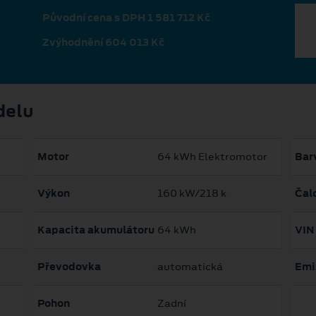
Původní cena s DPH 1 581 712 Kč
Zvýhodnění 604 013 Kč
delu
Motor
64 kWh Elektromotor
Bar
Výkon
160 kW/218 k
Čal
Kapacita akumulátoru
64 kWh
VIN
Převodovka
automatická
Emi
Pohon
Zadní