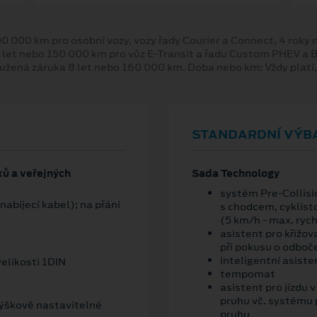
00 000 km pro osobní vozy, vozy řady Courier a Connect, 4 rok
 let nebo 150 000 km pro vůz E-Transit a řadu Custom PHEV a
oužená záruka 8 let nebo 160 000 km. Doba nebo km: Vždy platí
STANDARDNÍ VÝB
xů a veřejných
Sada Technology
systém Pre-Collisio
nabíjecí kabel); na přání
s chodcem, cyklist
(5 km/h - max. ryc
asistent pro křižov
při pokusu o odboč
inteligentní asiste
elikosti 1DIN
tempomat
asistent pro jízdu 
pruhu vč. systému 
výškově nastavitelné
pruhu