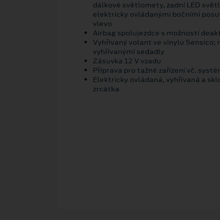
dálkové světlomety, zadní LED světl
elektricky ovládanými bočními posu
vlevo
Airbag spolujezdce s možností deak
Vyhřívaný volant ve vinylu Sensico;
vyhřívanými sedadly
Zásuvka 12 V vzadu
Příprava pro tažné zařízení vč. syst
Elektricky ovládaná, vyhřívaná a skl
zrcátka