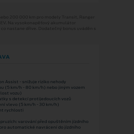
y nebo 200 000 km pro modely Transit, Ranger
 BEV. Na vysokonapěťový akumulátor
, co nastane dříve. Dodatečný bonus uváděn s
AVA
n Assist - snižuje riziko nehody
ou (5 km/h - 80 km/h) nebo jiným vozem
hlost vozu)
atky s detekcí protijedoucích vozů
ení vlevo (5 km/h - 30 km/h)
nt rychlosti
v pruzích: varování před opuštěním jízdního
pro automatické navrácení do jízdního