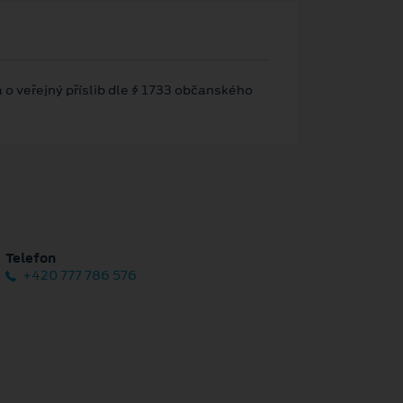
 o veřejný příslib dle § 1733 občanského
Telefon
+420 777 786 576