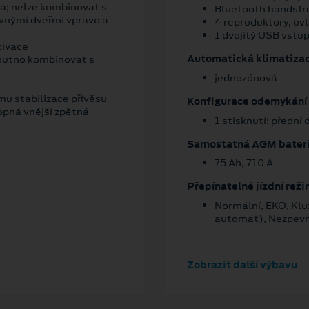
a; nelze kombinovat s
Bluetooth handsfr
vnými dveřmi vpravo a
4 reproduktory, ov
1 dvojitý USB vstup
tivace
Automatická klimatiza
 nutno kombinovat s
jednozónová
ému stabilizace přívěsu
Konfigurace odemykání 
opná vnější zpětná
1 stisknutí: přední 
Samostatná AGM bater
75 Ah, 710 A
Přepínatelné jízdní rež
Normální, EKO, Klu
automat), Nezpev
Zobrazit další výbavu