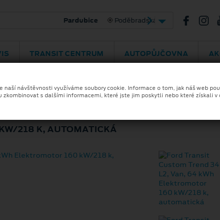
bradská 292
469 775 075
IS
TRANSIT CENTRUM
AUTOPŮJČOVNA
AK
ze naší návštěvnosti využíváme soubory cookie. Informace o tom, jak náš web pou
u zkombinovat s dalšími informacemi, které jste jim poskytli nebo které získali v
USTOM TREND 340 L2
KW/218 K, AUTOMATICKÁ