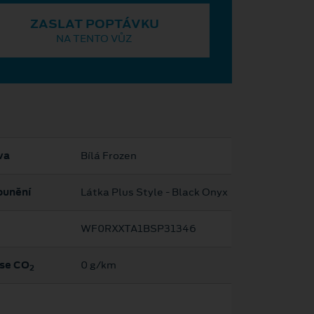
ZASLAT POPTÁVKU
NA TENTO VŮZ
va
Bílá Frozen
ounění
Látka Plus Style - Black Onyx
WF0RXXTA1BSP31346
se CO
0 g/km
2