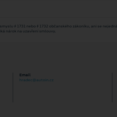
 smyslu § 1731 nebo § 1732 občanského zákoníku, ani se nejedná
niká nárok na uzavření smlouvy.
Email
hradec@autoin.cz