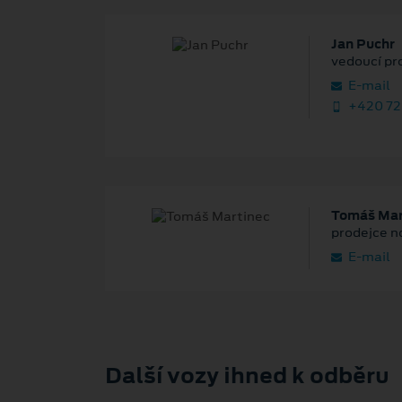
Jan Puchr
vedoucí pr
E‑mail
+420 72
Tomáš Mar
prodejce n
E‑mail
Další vozy ihned k odběru