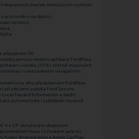
í dopravních značek omezujících rychlost
 v protisměru na dálnici
ovací senzory
amera
řidiče
 připojením 5G
vozidla pomocí mobilní aplikace FordPass
 softwaru vozidla (OTA) včetně mapových
 kombinaci s vestavěným navigačním
konektivity díky předplatným FordPass
i při odcizení vozidla Ford Secure,
 Local Hazard Information a další)
OS pro automatické i vyžádané nouzové
C 4 s 13" dotykovým displejem
zpoznáváním hlasu (v českém jazyce)
ní funkcí Android Auto a Apple CarPlay