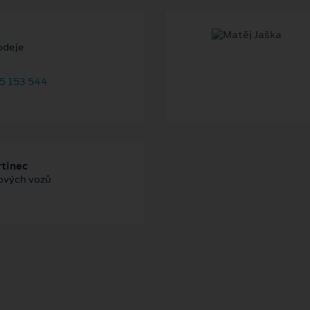
odeje
5 153 544
tinec
ových vozů