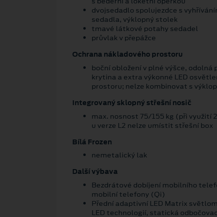
s bederní a loketní opěrkou
dvojsedadlo spolujezdce s vyhřívání
sedadla, výklopný stolek
tmavé látkové potahy sedadel
průvlak v přepážce
Ochrana nákladového prostoru
boční obložení v plné výšce, odolná
krytina a extra výkonné LED osvětl
prostoru; nelze kombinovat s výklo
Integrovaný sklopný střešní nosič
max. nosnost 75/155 kg (při využití 2
u verze L2 nelze umístit střešní box
Bílá Frozen
nemetalický lak
Další výbava
Bezdrátové dobíjení mobilního telef
mobilní telefony (Qi)
Přední adaptivní LED Matrix světlom
LED technologií, statická odbočovací