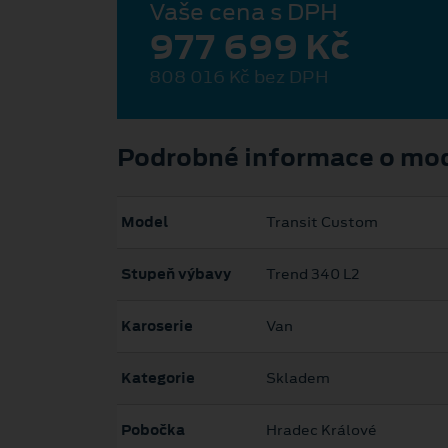
Vaše cena s DPH
977 699 Kč
808 016 Kč bez DPH
Podrobné informace o mo
Model
Transit Custom
Stupeň výbavy
Trend 340 L2
Karoserie
Van
Kategorie
Skladem
Pobočka
Hradec Králové