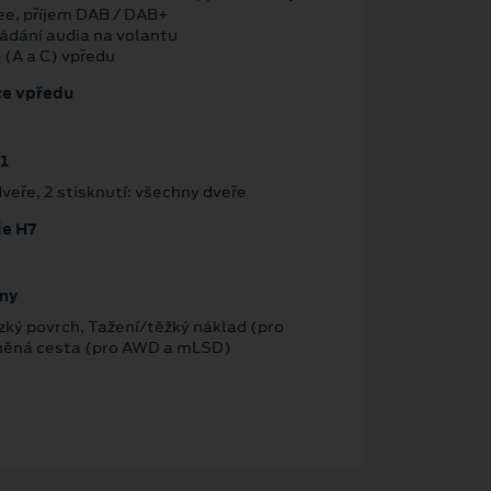
ee, příjem DAB / DAB+
ládání audia na volantu
 (A a C) vpředu
ce vpředu
1
dveře, 2 stisknutí: všechny dveře
ie H7
imy
zký povrch, Tažení/těžký náklad (pro
něná cesta (pro AWD a mLSD)