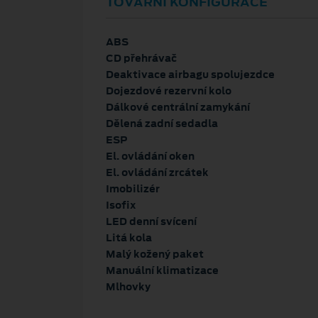
TOVÁRNÍ KONFIGURACE
ABS
CD přehrávač
Deaktivace airbagu spolujezdce
Dojezdové rezervní kolo
Dálkové centrální zamykání
Dělená zadní sedadla
ESP
El. ovládání oken
El. ovládání zrcátek
Imobilizér
Isofix
LED denní svícení
Litá kola
Malý kožený paket
Manuální klimatizace
Mlhovky