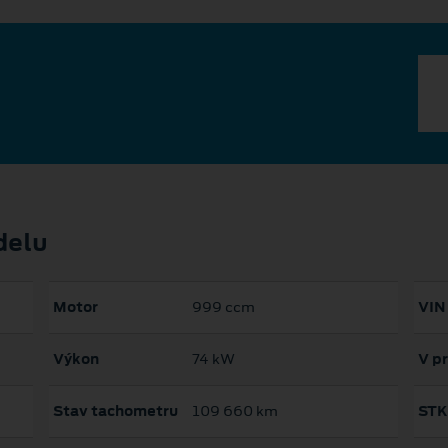
delu
Motor
999 ccm
VIN
Výkon
74 kW
V p
Stav tachometru
109 660 km
STK