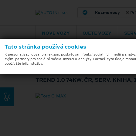
Pardubice
Podě
NOVÉ VOZY
OJETÉ VOZY
SERV
Tato stránka používá cookies
K personalizaci obsahu a reklam, poskytování funkcí sociálních médií a analý
svými partnery pro sociální média, inzerci a analýzy. Partneři tyto údaje moho
FORD C-MAX
používáte jejich služby.
TREND 1.0 74KW, ČR, SERV. KNIHA, 