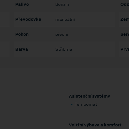
Palivo
Benzín
Odp
Převodovka
manuální
Zem
Pohon
přední
Serv
Barva
Stříbrná
Prvn
Asistenční systémy
Tempomat
Vnitřní výbava a komfort