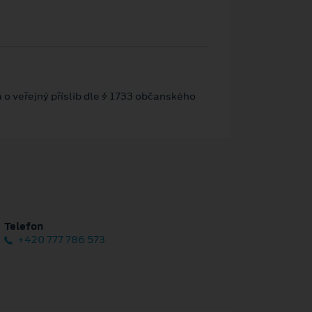
 o veřejný příslib dle § 1733 občanského
Telefon
+420 777 786 573