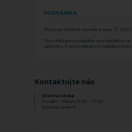
POZNÁMKA
Vůz je po výměně rozvodů a oleje. Č. 159 
Tato indikativní nabídka není nabídkou ve
zákoníku. Z této indikativní nabídky nevz
Kontaktujte nás
Otevírací doba
Pondělí – Pátek: 8:00 – 17:00
Sobota: zavřeno