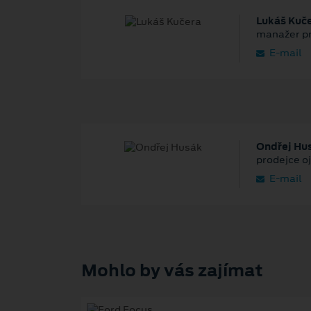
Lukáš Kuč
manažer pr
E‑mail
Ondřej Hu
prodejce o
E‑mail
Mohlo by vás zajímat