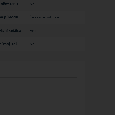
očet DPH
Ne
ě původu
Česká republika
isní knížka
Ano
í majitel
Ne