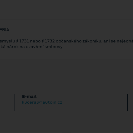
CEBIA
 smyslu § 1731 nebo § 1732 občanského zákoníku, ani se nejedná
niká nárok na uzavření smlouvy.
E‑mail
kuceral@autoin.cz