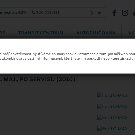
bradská 292
469 775 075
IS
TRANSIT CENTRUM
AUTOPŮJČOVNA
AK
ze naší návštěvnosti využíváme soubory cookie. Informace o tom, jak náš web pou
u zkombinovat s dalšími informacemi, které jste jim poskytli nebo které získali v
1. MAJ., PO SERVISU (2016)