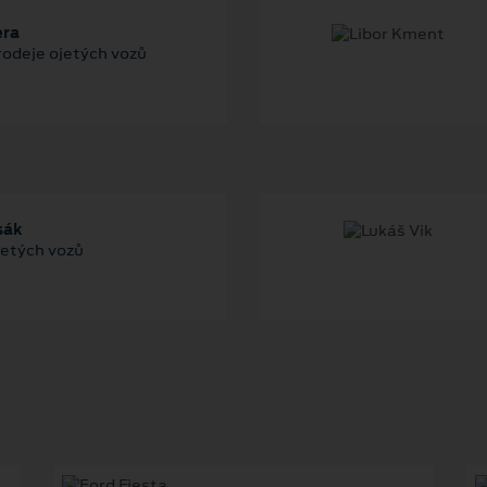
era
odeje ojetých vozů
sák
jetých vozů