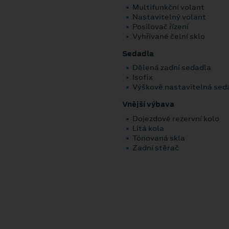
Multifunkční volant
Nastavitelný volant
Posilovač řízení
Vyhřívané čelní sklo
Sedadla
Dělená zadní sedadla
Isofix
Výškově nastavitelná sed
Vnější výbava
Dojezdové rezervní kolo
Litá kola
Tónovaná skla
Zadní stěrač