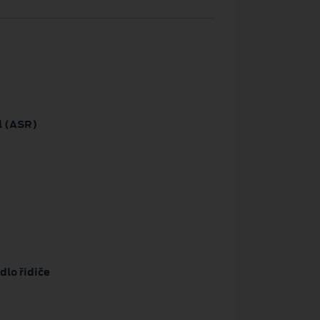
l (ASR)
dlo řidiče