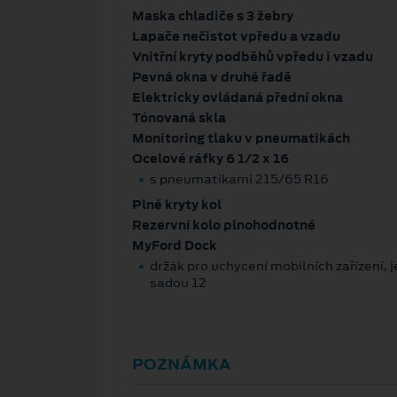
Maska chladiče s 3 žebry
Lapače nečistot vpředu a vzadu
Vnitřní kryty podběhů vpředu i vzadu
Pevná okna v druhé řadě
Elektricky ovládaná přední okna
Tónovaná skla
Monitoring tlaku v pneumatikách
Ocelové ráfky 6 1/2 x 16
s pneumatikami 215/65 R16
Plné kryty kol
Rezervní kolo plnohodnotné
MyFord Dock
držák pro uchycení mobilních zařízení, 
sadou 12
POZNÁMKA