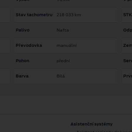
Stav tachometru
218 033 km
STK
Palivo
Nafta
Odp
Převodovka
manuální
Zem
Pohon
přední
Serv
Barva
Bílá
Prvn
Asistenční systémy