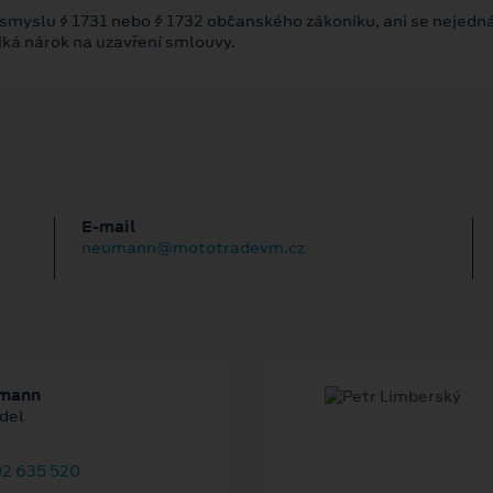
 smyslu § 1731 nebo § 1732 občanského zákoníku, ani se nejedná
niká nárok na uzavření smlouvy.
E‑mail
neumann@mototradevm.cz
umann
del
2 635 520