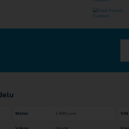
delu
Motor
1 995 ccm
VIN
Výkon
96 kW
V p