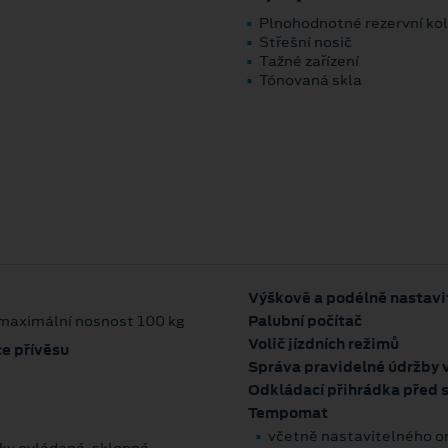
Plnohodnotné rezervní ko
Střešní nosič
Tažné zařízení
Tónovaná skla
Výškově a podélně nastavi
 maximální nosnost 100 kg
Palubní počítač
Volič jízdních režimů
ce přívěsu
Správa pravidelné údržby 
Odkládací přihrádka před
Tempomat
včetně nastavitelného o
icky ovládaná, sklopná