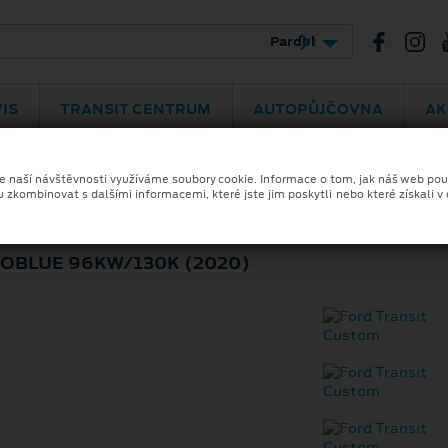
bradská 292
469 775 075
IS
TRANSIT CENTRUM
AUTOPŮJČOVNA
AK
ze naší návštěvnosti využíváme soubory cookie. Informace o tom, jak náš web pou
u zkombinovat s dalšími informacemi, které jste jim poskytli nebo které získali v
CUSTOM
COBLUE 96KW/130K (2020)