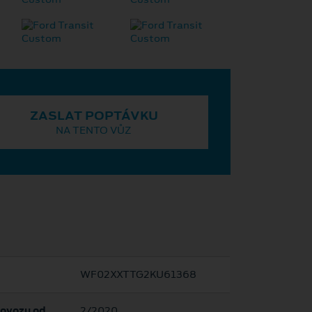
ZASLAT POPTÁVKU
NA TENTO VŮZ
WF02XXTTG2KU61368
rovozu od
2/2020