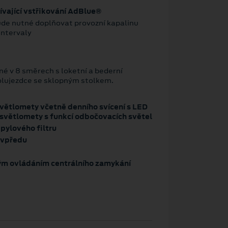
ívající vstřikování AdBlue®
bude nutné doplňovat provozní kapalinu
ní intervaly
né v 8 směrech s loketní a bederní
olujezdce se sklopným stolkem.
větlomety včetně denního svícení s LED
 světlomety s funkcí odbočovacích světel
pylového filtru
 vpředu
vým ovládáním centrálního zamykání