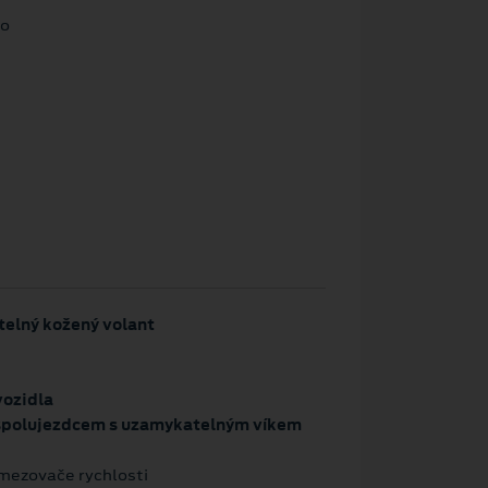
lo
telný kožený volant
vozidla
 spolujezdcem s uzamykatelným víkem
mezovače rychlosti