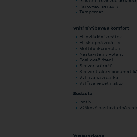
Asistent rozjezdu do kopc
Parkovací senzory
Tempomat
Vnitřní výbava a komfort
El. ovládání zrcátek
El. sklopná zrcátka
Multifunkční volant
Nastavitelný volant
Posilovač řízení
Senzor stěračů
Senzor tlaku v pneumatik
Vyhřívaná zrcátka
Vyhřívané čelní sklo
Sedadla
Isofix
Výškově nastavitelná sed
Vnější výbava