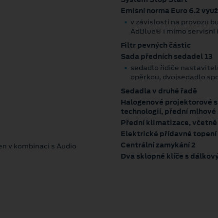
Emisní norma Euro 6.2 využ
v závislosti na provozu 
AdBlue® i mimo servis
Filtr pevných částic
Sada předních sedadel 13
sedadlo řidiče nastavitel
opěrkou, dvojsedadlo sp
Sedadla v druhé řadě
Halogenové projektorové s
technologií, přední mlhové
Přední klimatizace, včetně 
Elektrické přídavné topení
Centrální zamykání 2
jen v kombinaci s Audio
Dva sklopné klíče s dálko