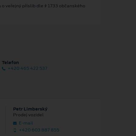
 o veřejný příslib dle § 1733 občanského
Telefon
+420 465 422 537
Petr Limberský
Prodej vozidel
E‑mail
+420 603 887 855