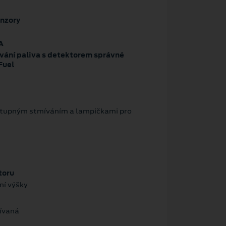
enzory
A
ání paliva s detektorem správné
Fuel
stupným stmíváním a lampičkami pro
toru
ní výšky
řívaná