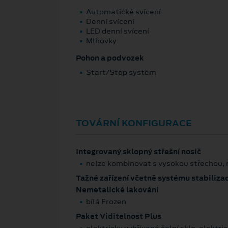
Automatické svícení
Denní svícení
LED denní svícení
Mlhovky
Pohon a podvozek
Start/Stop systém
TOVÁRNÍ KONFIGURACE
Integrovaný sklopný střešní nosič
nelze kombinovat s vysokou střechou,
Tažné zařízení včetně systému stabiliza
Nemetalické lakování
bílá Frozen
Paket Viditelnost Plus
elektricky vyhřívané čelní sklo, elektr