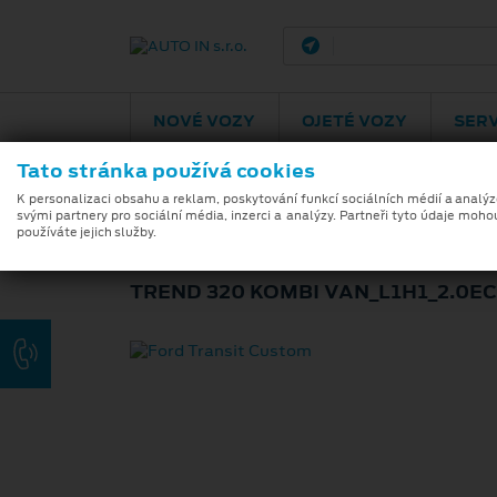
Pardubice
Podě
NOVÉ VOZY
OJETÉ VOZY
SERV
Tato stránka používá cookies
K personalizaci obsahu a reklam, poskytování funkcí sociálních médií a analý
svými partnery pro sociální média, inzerci a analýzy. Partneři tyto údaje moho
FORD TRANSIT 
používáte jejich služby.
TREND 320 KOMBI VAN_L1H1_2.0E