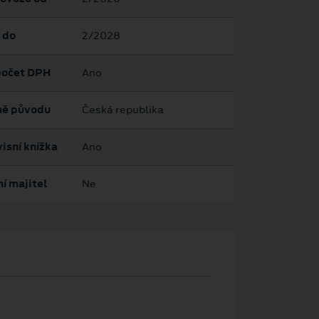
 do
2/2028
očet DPH
Ano
ě původu
Česká republika
isní knížka
Ano
í majitel
Ne