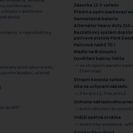
Zásuvka 12 V vpředu
iny ostřikovače,
 stěrače s dešťovým
Přední a zadní parkovací s
jové desky
Samostatná baterie
Alternátor heavy duty 210 
volantu, 4 reproduktory,
Bezzátkový systém doplňov
palivové pistole Ford Easy
Palivová nádrž 70 l
Madlo na B sloupku
Osvětlení kabiny řidiče
ve stropním panelu s po
ochrany proti převrácení,
čtení map
ouzovém brzdění, včetně
Stropní konzola vpředu
Oka na uchycení nákladu
g
2 ks pro L1, 4 ks pro L2
Ochrana nákladového pros
né do 90°
boční obložení do polovič
Vnější zpětná zrcátka
elektricky ovládaná, vyh
Systém Stop Start