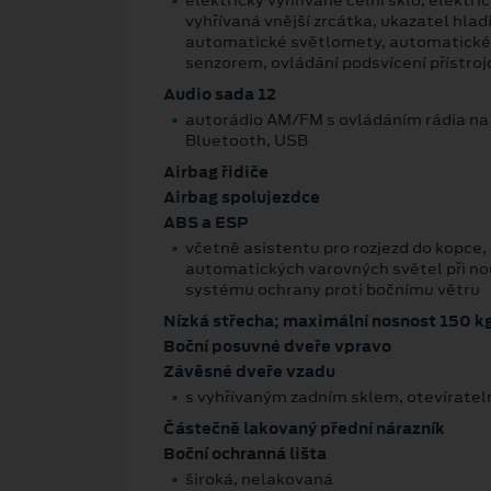
vyhřívaná vnější zrcátka, ukazatel hlad
automatické světlomety, automatické
senzorem, ovládání podsvícení přístro
Audio sada 12
autorádio AM/FM s ovládáním rádia na 
Bluetooth, USB
Airbag řidiče
Airbag spolujezdce
ABS a ESP
včetně asistentu pro rozjezd do kopce, 
automatických varovných světel při n
systému ochrany proti bočnímu větru
Nízká střecha; maximální nosnost 150 k
Boční posuvné dveře vpravo
Závěsné dveře vzadu
s vyhřívaným zadním sklem, otevíratel
Částečně lakovaný přední nárazník
Boční ochranná lišta
široká, nelakovaná