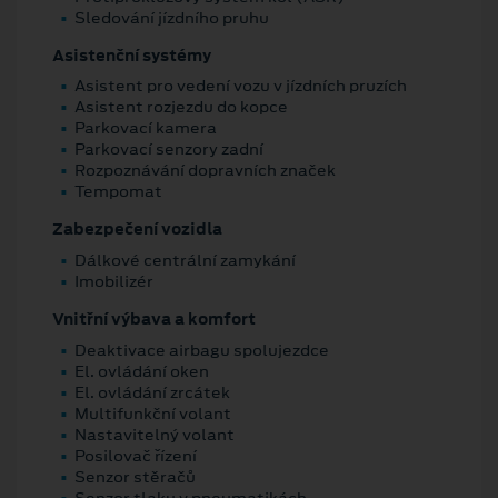
Sledování jízdního pruhu
Asistenční systémy
Asistent pro vedení vozu v jízdních pruzích
Asistent rozjezdu do kopce
Parkovací kamera
Parkovací senzory zadní
Rozpoznávání dopravních značek
Tempomat
Zabezpečení vozidla
Dálkové centrální zamykání
Imobilizér
Vnitřní výbava a komfort
Deaktivace airbagu spolujezdce
El. ovládání oken
El. ovládání zrcátek
Multifunkční volant
Nastavitelný volant
Posilovač řízení
Senzor stěračů
Senzor tlaku v pneumatikách