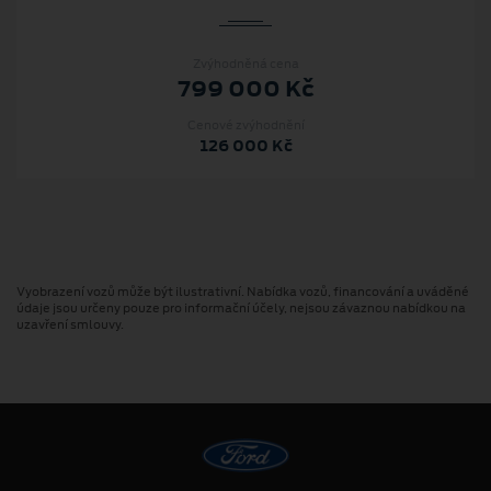
Zvýhodněná cena
799 000 Kč
Cenové zvýhodnění
126 000 Kč
Vyobrazení vozů může být ilustrativní. Nabídka vozů, financování a uváděné
údaje jsou určeny pouze pro informační účely, nejsou závaznou nabídkou na
uzavření smlouvy.