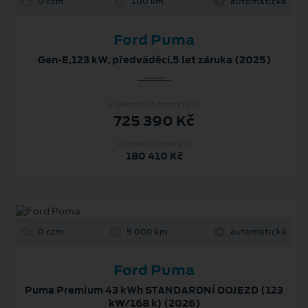
0 ccm
100 km
automatická
Ford Puma
Gen-E,123 kW, předváděcí,5 let záruka (2025)
Zvýhodněná cena s DPH
725 390 Kč
Cenové zvýhodnění
180 410 Kč
0 ccm
5 000 km
automatická
Ford Puma
Puma Premium 43 kWh STANDARDNÍ DOJEZD (123
kW/168 k) (2026)