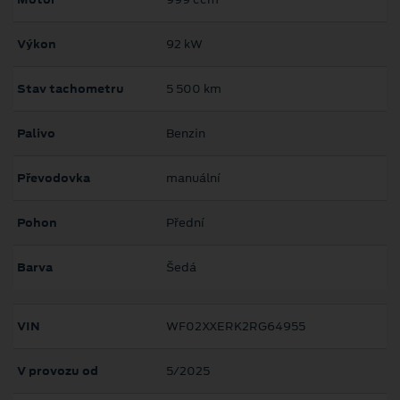
Výkon
92 kW
Stav tachometru
5 500 km
Palivo
Benzin
Převodovka
manuální
Pohon
Přední
Barva
Šedá
VIN
WF02XXERK2RG64955
V provozu od
5/2025