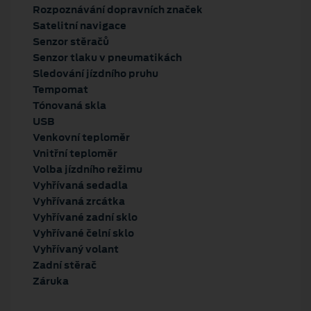
Rozpoznávání dopravních značek
Satelitní navigace
Senzor stěračů
Senzor tlaku v pneumatikách
Sledování jízdního pruhu
Tempomat
Tónovaná skla
USB
Venkovní teploměr
Vnitřní teploměr
Volba jízdního režimu
Vyhřívaná sedadla
Vyhřívaná zrcátka
Vyhřívané zadní sklo
Vyhřívané čelní sklo
Vyhřívaný volant
Zadní stěrač
Záruka