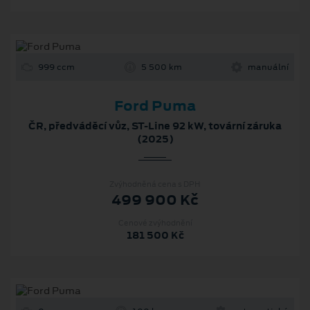
999 ccm
5 500 km
manuální
Ford Puma
ČR, předváděcí vůz, ST-Line 92 kW, tovární záruka
(2025)
Zvýhodněná cena s DPH
499 900 Kč
Cenové zvýhodnění
181 500 Kč