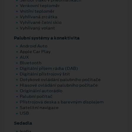
Venkovní teploměr
Vnitřní teploměr
Vyhřívaná zrcátka
Vyhřívané čelní sklo
Vyhřívaný volant
Palubní systémy a konektivita
Android Auto
Apple Car Play
AUX
Bluetooth
Digitální příjem rádia (DAB)
Digitální přístrojový štít
Dotykové ovládání palubního počítače
Hlasové ovládání palubního počítače
Originální autorádio
Palubní počítač
Přístrojová deska s barevným displejem
Satelitní navigace
USB
Sedadla
Isofix