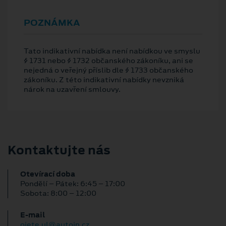
POZNÁMKA
Tato indikativní nabídka není nabídkou ve smyslu
§ 1731 nebo § 1732 občanského zákoníku, ani se
nejedná o veřejný příslib dle § 1733 občanského
zákoníku. Z této indikativní nabídky nevzniká
nárok na uzavření smlouvy.
Kontaktujte nás
Otevírací doba
Pondělí – Pátek: 6:45 – 17:00
Sobota: 8:00 – 12:00
E‑mail
ojete.ul@autoin.cz