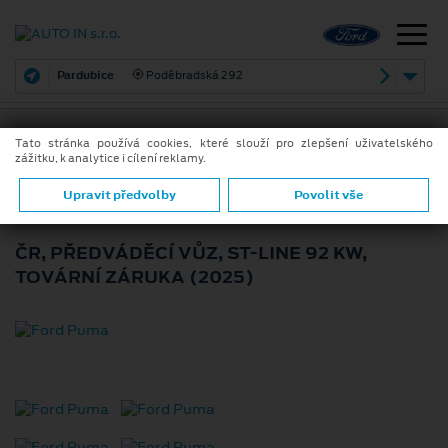
Pardubice
Poděbradská 292
Tato stránka používá cookies, které slouží pro zlepšení uživatelského
zážitku, k analytice i cílení reklamy.
ZPĚT
FORD PUMA
Upravit předvolby
Povolit vše
ČR, PŘEDVÁDĚCÍ VŮZ, ST-LINE 92 KW,
TOVÁRNÍ ZÁRUKA (2025)