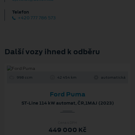
Telefon
+420 777 786 573
Další vozy ihned k odběru
998 ccm
42 454 km
automatická
Ford Puma
ST-Line 114 kW automat, ČR,1MAJ (2023)
Cena s DPH
449 000 Kč