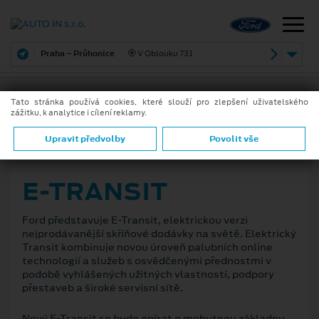
Praha – Průhonice
V Oblouku 731
Tato stránka používá cookies, které slouží pro zlepšení uživatelského
zážitku, k analytice i cílení reklamy.
ZPĚT
Upravit předvolby
Povolit vše
12. 11. 2020
E-TRANSIT
Ford představuje E-Transit, elektrickou verzi
nejprodávanější skříňové dodávky na světě. Elektrický
Transit kombinuje novou úroveň palubních online
technologií a služeb s osvědčenými přednostmi v
podobě vyhlášených užitných vlastností, podpory
přestaveb a široké servisní sítě.
Nový E-Transit se bude opírat o mohutnou základnu