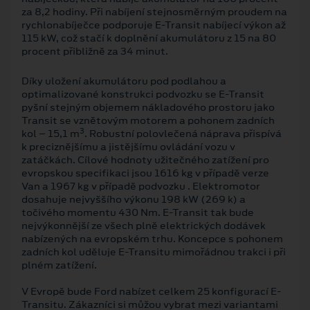
za 8,2 hodiny. Při nabíjení stejnosměrným proudem na
rychlonabíječce podporuje E-Transit nabíjecí výkon až
115 kW, což stačí k doplnění akumulátoru z 15 na 80
procent přibližně za 34 minut.
Díky uložení akumulátoru pod podlahou a
optimalizované konstrukci podvozku se E-Transit
pyšní stejným objemem nákladového prostoru jako
Transit se vznětovým motorem a pohonem zadních
3
kol – 15,1 m
. Robustní polovlečená náprava přispívá
k preciznějšímu a jistějšímu ovládání vozu v
zatáčkách. Cílové hodnoty užitečného zatížení pro
evropskou specifikaci jsou 1616 kg v případě verze
Van a 1967 kg v případě podvozku . Elektromotor
dosahuje nejvyššího výkonu 198 kW (269 k) a
točivého momentu 430 Nm. E-Transit tak bude
nejvýkonnější ze všech plně elektrických dodávek
nabízených na evropském trhu. Koncepce s pohonem
zadních kol uděluje E-Transitu mimořádnou trakci i při
plném zatížení.
V Evropě bude Ford nabízet celkem 25 konfigurací E-
Transitu. Zákazníci si můžou vybrat mezi variantami