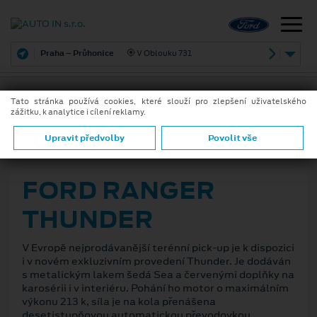
Praha – Průhonice
V Oblouku 731
Tato stránka používá cookies, které slouží pro zlepšení uživatelského
zážitku, k analytice i cílení reklamy.
ZPĚT
Upravit předvolby
Povolit vše
18. 5. 2020
FORD RANGER
THUNDER
V Evropě nejprodávanější terénní pick-up je k dispozici
i v novém exkluzivním provedení Thunder. Je dodáván
s metalickým lakem šedá Sea a červenými doplňky na
karosérii i v interiéru. Pohání ho motor o maximálním
výkonu 213 k, síla je na kola přenášena
desetistupňovou automatickou převodovkou