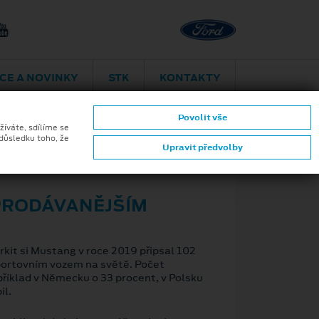
Plzeň
CE A NOVINKY
STK
KONTAKTY
Povolit vše
žíváte, sdílíme se
 důsledku toho, že
Upravit předvolby
ZPĚT
PRODÁVANĚJŠÍM
rkit si Mustang v roce 2019 připsal 102
portovním vozem na světě. Počet
íklad v Německu o 33 procent, v Polsku
il.