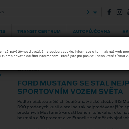
aha – Průhonice
V Oblouku 731
737 599 950
IS
TRANSIT CENTRUM
AUTOPŮJČOVNA
AK
ze naší návštěvnosti využíváme soubory cookie. Informace o tom, jak náš web pou
u zkombinovat s dalšími informacemi, které jste jim poskytli nebo které získali v
17. 4. 2020
FORD MUSTANG SE STAL NEJ
SPORTOVNÍM VOZEM SVĚTA
Podle nejaktuálnějších údajů analytické služby IHS Ma
090 prodaných kusů a stal se tak nejprodávanějším s
prodaných Mustangů vzrostl během loňského roku např
bezmála o 50 procent a ve Francii se téměř zdvojnásob