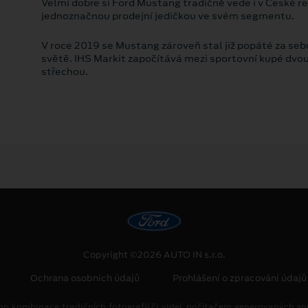
Velmi dobře si Ford Mustang tradičně vede i v České rep
jednoznačnou prodejní jedičkou ve svém segmentu.
V roce 2019 se Mustang zároveň stal již popáté za s
světě. IHS Markit započítává mezi sportovní kupé dvo
střechou.
Copyright ©2026 AUTO IN s.r.o.
Ochrana osobních údajů
Prohlášení o zpracování údaj
no kombinace tradičních fotografií či videí, počítačem generovaných sní