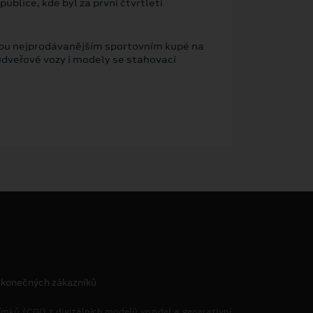
ublice, kde byl za první čtvrtletí
ebou nejprodávanějším sportovním kupé na
udveřové vozy i modely se stahovací
ů konečných zákazníků
mků (CGI) z digitálních modelů vozidel a generativní