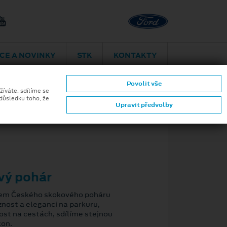
Plzeň
Plaská 1937/
CE A NOVINKY
STK
KONTAKTY
Povolit vše
žíváte, sdílíme se
 důsledku toho, že
Upravit předvolby
ZPĚT
vý pohár
rem Českého skokového poháru
iznost a eleganci na parkuru,
vost na cestách, sdílíme stejnou
kon.