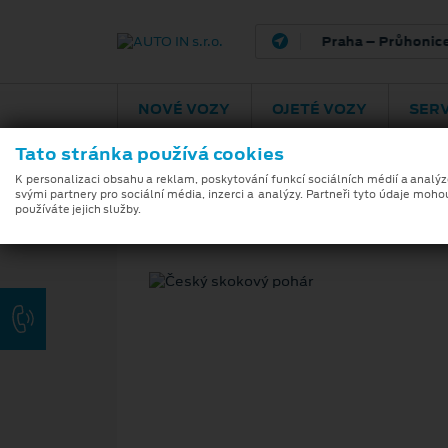
Praha – Průhonice
NOVÉ VOZY
OJETÉ VOZY
SERV
Tato stránka používá cookies
K personalizaci obsahu a reklam, poskytování funkcí sociálních médií a analý
svými partnery pro sociální média, inzerci a analýzy. Partneři tyto údaje moho
používáte jejich služby.
25. 5. 2026