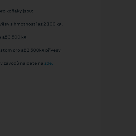
pro koňáky jsou:
věsy s hmotností až 2 100 kg.
 až 3 500 kg.
tom pro až 2 500kg přívěsy.
ny závodů najdete na
zde.