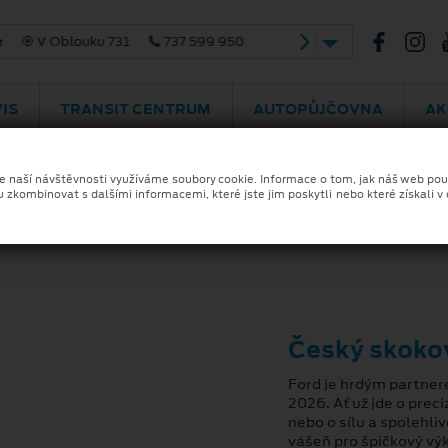
V Oblouku 731
737 599 950
IS
TRANSIT CENTRUM
AUTOPŮJČOVNA
AK
ze naší návštěvnosti využíváme soubory cookie. Informace o tom, jak náš web pou
u zkombinovat s dalšími informacemi, které jste jim poskytli nebo které získali v
Český skoko
Ford je hrdým partne
2026. Ať už jde o prec
nebo o sílu a spolehli
vášeň pro špičkový vý