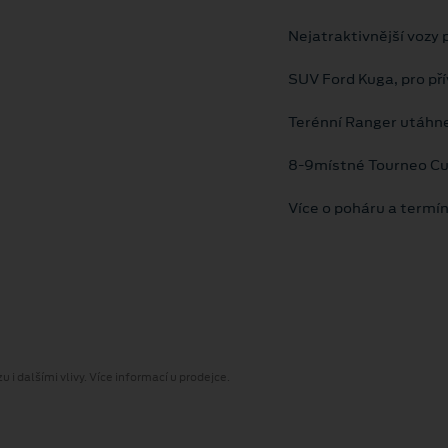
Nejatraktivnější vozy 
SUV Ford Kuga, pro pří
Terénní Ranger utáhne
8-9místné Tourneo Cus
Více o poháru a termí
 i dalšími vlivy. Více informací u prodejce.