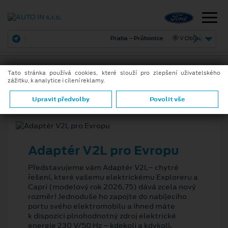
Praha – Průhonice
V Oblouku 731
Tato stránka používá cookies, které slouží pro zlepšení uživatelského
zážitku, k analytice i cílení reklamy.
9. 5. 2026
ZPĚT
Upravit předvolby
Povolit vše
Adaptér V2L pro Evropu
Představujeme vám Adaptér V2L– chytré
řešení, které vašemu elektrickému Exploreru a
Capri (modelový rok 2026.75) dává zcela nový
rozměr! Jednoduše ho zapojte do nabíjecího
portu svého elektromobilu a ihned máte
k dispozici plnohodnotný zdroj elektrické
energie 230 V/50 Hz – kdekoli a kdykoli.