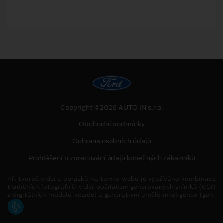
Copyright ©2026 AUTO IN s.r.o.
Obchodní podmínky
Ochrana osobních údajů
Prohlášení o zpracování údajů konečných zákazníků
Při tvorbě videí a obrázků na tomto webu je využíváno kombinace
tradičních fotografií či videí, počítačem generovaných snímků (CGI)
z digitálních modelů vozidel a generativní umělé inteligence (gen-
AI).