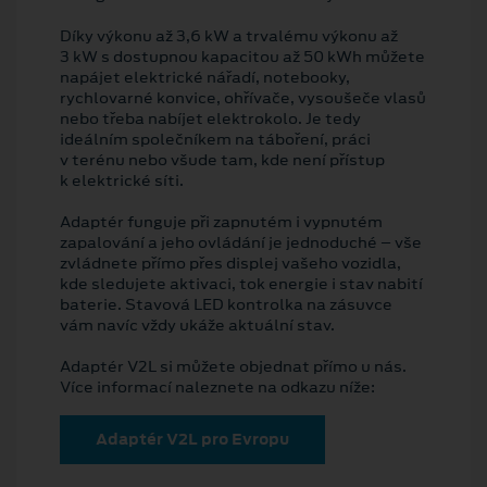
Díky výkonu až 3,6 kW a trvalému výkonu až
3 kW s dostupnou kapacitou až 50 kWh můžete
napájet elektrické nářadí, notebooky,
rychlovarné konvice, ohřívače, vysoušeče vlasů
nebo třeba nabíjet elektrokolo. Je tedy
ideálním společníkem na táboření, práci
v terénu nebo všude tam, kde není přístup
k elektrické síti.
Adaptér funguje při zapnutém i vypnutém
zapalování a jeho ovládání je jednoduché – vše
zvládnete přímo přes displej vašeho vozidla,
kde sledujete aktivaci, tok energie i stav nabití
baterie. Stavová LED kontrolka na zásuvce
vám navíc vždy ukáže aktuální stav.
Adaptér V2L si můžete objednat přímo u nás.
Více informací naleznete na odkazu níže:
Adaptér V2L pro Evropu