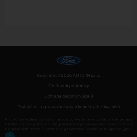
Copyright ©2026 AUTO IN s.r.o.
Obchodní podmínky
Ochrana osobních údajů
Prohlášení o zpracování údajů konečných zákazníků
Při tvorbě videí a obrázků na tomto webu je využíváno kombinace
tradičních fotografií či videí, počítačem generovaných snímků (CGI)
z digitálních modelů vozidel a generativní umělé inteligence (gen-
AI).