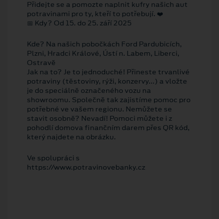
Přidejte se a pomozte naplnit kufry našich aut
potravinami pro ty, kteří to potřebují. ❤️
📅 Kdy? Od 15. do 25. září 2025
Kde? Na našich pobočkách Ford Pardubicích,
Plzni, Hradci Králové, Ústí n. Labem, Liberci,
Ostravě
Jak na to? Je to jednoduché! Přineste trvanlivé
potraviny (těstoviny, rýži, konzervy...) a vložte
je do speciálně označeného vozu na
showroomu. Společně tak zajistíme pomoc pro
potřebné ve vašem regionu. Nemůžete se
stavit osobně? Nevadí! Pomoci můžete i z
pohodlí domova finančním darem přes QR kód,
který najdete na obrázku.
Ve spolupráci s
https://www.potravinovebanky.cz