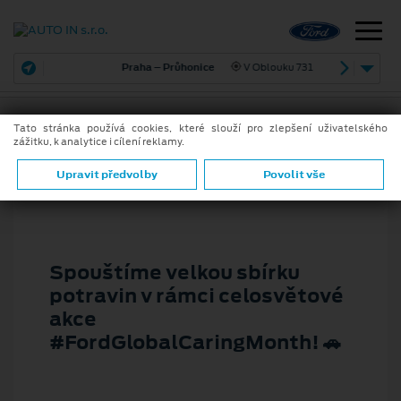
Praha – Průhonice
V Oblouku 731
Tato stránka používá cookies, které slouží pro zlepšení uživatelského
zážitku, k analytice i cílení reklamy.
3. 9. 2025
ZPĚT
Upravit předvolby
Povolit vše
Spouštíme velkou sbírku
potravin v rámci celosvětové
akce
#FordGlobalCaringMonth! 🚗