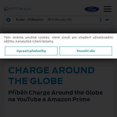
Praha – Průhonice
V Oblouku 731
Tato stránka používá cookies, které slouží pro zlepšení uživatelského
zážitku, k analytice i cílení reklamy.
ZPĚT
Upravit předvolby
Povolit vše
18. 11. 2024
CHARGE AROUND
THE GLOBE
Příběh Charge Around the Globe
na YouTube a Amazon Prime