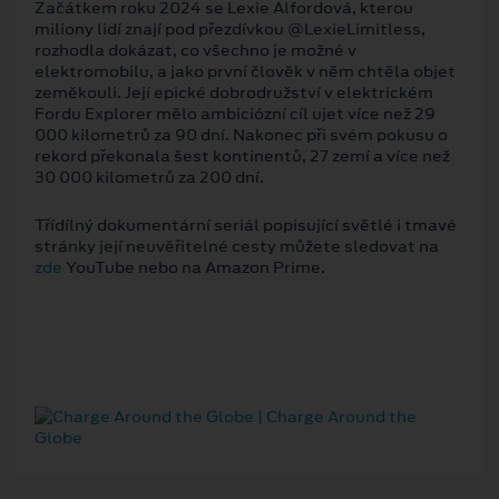
Začátkem roku 2024 se Lexie Alfordová, kterou
miliony lidí znají pod přezdívkou @LexieLimitless,
rozhodla dokázat, co všechno je možné v
elektromobilu, a jako první člověk v něm chtěla objet
zeměkouli. Její epické dobrodružství v elektrickém
Fordu Explorer mělo ambiciózní cíl ujet více než 29
000 kilometrů za 90 dní. Nakonec při svém pokusu o
rekord překonala šest kontinentů, 27 zemí a více než
30 000 kilometrů za 200 dní.
Třídílný dokumentární seriál popisující světlé i tmavé
stránky její neuvěřitelné cesty můžete sledovat na
zde
YouTube nebo na Amazon Prime.