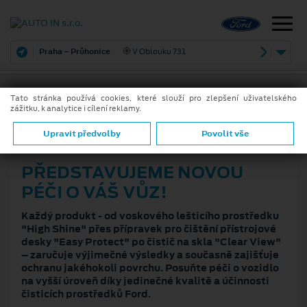
Praha – Průhonice
V Oblouku 731
Tato stránka používá cookies, které slouží pro zlepšení uživatelského
zážitku, k analytice i cílení reklamy.
17. 4. 2024
ZPĚT
Upravit předvolby
Povolit vše
PŘEDSTAVUJEME NOVOU
PÉČI O VÁŠ VŮZ!
Každý produkt - od voskového lešticího prostředku
"High Shine" přes přípravek pro čištění přístrojové
desky "Easy Protect" po čistič na skla "Clear View"
– zaručuje výjimečné výsledky a současně zajišťuje
ochranu jakéhokoli povrchu. Posuňte péči o vozidlo
na vyšší úroveň díky jedinečné kvalitě a účinnosti
čisticích prostředků Ford.