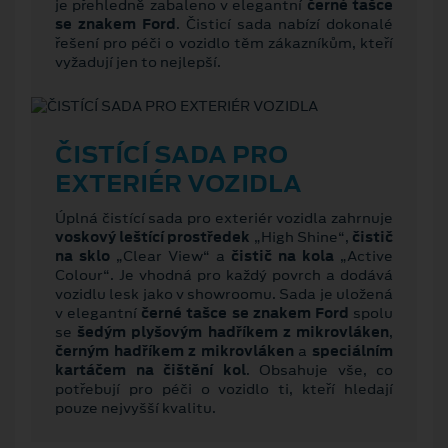
je přehledně zabaleno v elegantní
černé tašce
se znakem Ford
. Čisticí sada nabízí dokonalé
řešení pro péči o vozidlo těm zákazníkům, kteří
vyžadují jen to nejlepší.
ČISTÍCÍ SADA PRO
EXTERIÉR VOZIDLA
Úplná čistící sada pro exteriér vozidla zahrnuje
voskový leštící prostředek
„High Shine“,
čistič
na sklo
„Clear View“ a
čistič na kola
„Active
Colour“. Je vhodná pro každý povrch a dodává
vozidlu lesk jako v showroomu. Sada je uložená
v elegantní
černé tašce se znakem Ford
spolu
se
šedým plyšovým hadříkem z mikrovláken
,
černým hadříkem z mikrovláken
a
speciálním
kartáčem na čištění kol
. Obsahuje vše, co
potřebují pro péči o vozidlo ti, kteří hledají
pouze nejvyšší kvalitu.