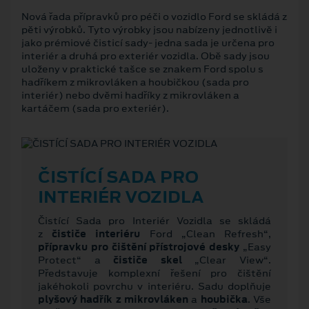
Nová řada přípravků pro péči o vozidlo Ford se skládá z
pěti výrobků. Tyto výrobky jsou nabízeny jednotlivě i
jako prémiové čisticí sady- jedna sada je určena pro
interiér a druhá pro exteriér vozidla. Obě sady jsou
uloženy v praktické tašce se znakem Ford spolu s
hadříkem z mikrovláken a houbičkou (sada pro
interiér) nebo dvěmi hadříky z mikrovláken a
kartáčem (sada pro exteriér).
ČISTÍCÍ SADA PRO
INTERIÉR VOZIDLA
Čistící Sada pro Interiér Vozidla se skládá
z
čističe interiéru
Ford „Clean Refresh“,
přípravku pro čištění přístrojové desky
„Easy
Protect“ a
čističe skel
„Clear View“.
Představuje komplexní řešení pro čištění
jakéhokoli povrchu v interiéru. Sadu doplňuje
plyšový hadřík z mikrovláken
a
houbička
. Vše