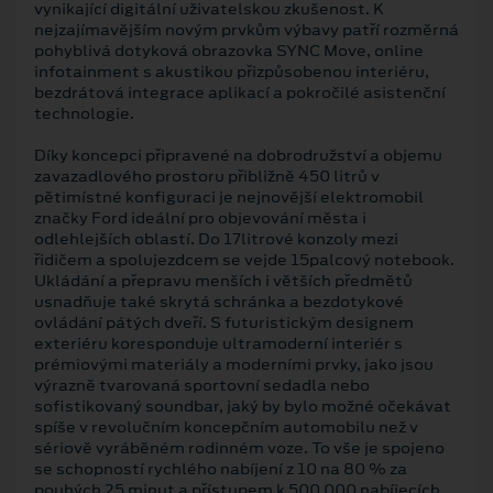
vynikající digitální uživatelskou zkušenost. K
nejzajímavějším novým prvkům výbavy patří rozměrná
pohyblivá dotyková obrazovka SYNC Move, online
infotainment s akustikou přizpůsobenou interiéru,
bezdrátová integrace aplikací a pokročilé asistenční
technologie.
Díky koncepci připravené na dobrodružství a objemu
zavazadlového prostoru přibližně 450 litrů v
pětimístné konfiguraci je nejnovější elektromobil
značky Ford ideální pro objevování města i
odlehlejších oblastí. Do 17litrové konzoly mezi
řidičem a spolujezdcem se vejde 15palcový notebook.
Ukládání a přepravu menších i větších předmětů
usnadňuje také skrytá schránka a bezdotykové
ovládání pátých dveří. S futuristickým designem
exteriéru koresponduje ultramoderní interiér s
prémiovými materiály a moderními prvky, jako jsou
výrazně tvarovaná sportovní sedadla nebo
sofistikovaný soundbar, jaký by bylo možné očekávat
spíše v revolučním koncepčním automobilu než v
sériově vyráběném rodinném voze. To vše je spojeno
se schopností rychlého nabíjení z 10 na 80 % za
pouhých 25 minut a přístupem k 500 000 nabíjecích