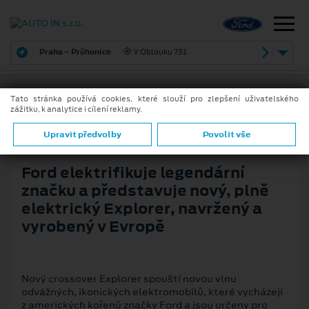
Praha – Průhonice
V Oblouku 731
Tato stránka používá cookies, které slouží pro zlepšení uživatelského
zážitku, k analytice i cílení reklamy.
21. 3. 2023
ZPĚT
Upravit předvolby
Povolit vše
Ford elektrifikuje legendární
značku a představuje nový, plně
elektrický Explorer, navržený a
vyrobený v Evropě
Nový crossover Explorer spouští novou vlnu
odvážných, ikonických elektromobilů, které vycházejí
z amerických kořenů značky Ford a jsou určeny pro