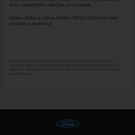
míst (od příštího roku) po celé Evropě.
Délka x šířka x výška: 4469 x 1872 x 1627 mm (bez
zrcátek, s anténou)
Uvedená doba nabíjení vychází z počítačových simulací výrobce.
Rychlost nabíjení se snižuje s tím, jak se baterie blíží své maximální
kapacitě. Výsledky se mohou lišit v závislosti na vytížení sítě a stavu
nabití baterie.