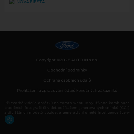
Copyright ©2026 AUTO IN s.r.o.
Obchodní podmínky
Ochrana osobních údajů
Prohlášení o zpracování údajů konečných zákazníků
Při tvorbě videí a obrázků na tomto webu je využíváno kombinace
tradičních fotografií či videí, počítačem generovaných snímků (CGI)
z digitálních modelů vozidel a generativní umělé inteligence (gen-
AI).