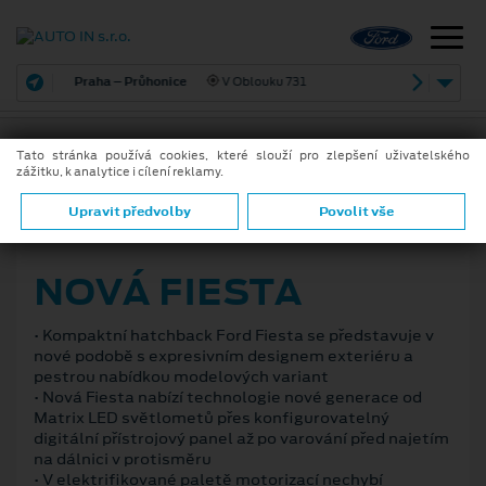
Praha – Průhonice
V Oblouku 731
Tato stránka používá cookies, které slouží pro zlepšení uživatelského
zážitku, k analytice i cílení reklamy.
ZPĚT
Upravit předvolby
Povolit vše
16. 9. 2021
NOVÁ FIESTA
• Kompaktní hatchback Ford Fiesta se představuje v
nové podobě s expresivním designem exteriéru a
pestrou nabídkou modelových variant
• Nová Fiesta nabízí technologie nové generace od
Matrix LED světlometů přes konfigurovatelný
digitální přístrojový panel až po varování před najetím
na dálnici v protisměru
• V elektrifikované paletě motorizací nechybí