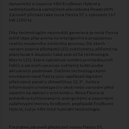
dynamický a úsporný 48V EcoBoost Hybrid a
sedmistupňová samočinná převodovka Powershift.
Zároveň přichází také nová Fiesta ST s výkonem 147
kW (200 k)
Díky technologiím nejnovější generace je nová Fiesta
ještě lépe připravena na inteligentní a propojenou
realitu moderního silničního provozu. Do všech
variant poprvé přicházejí LED světlomety, přičemž na
přání bude k dispozici také pokročilá technologie
Matrix LED, která zabraňuje oslnění protijedoucích
řidičů a zároveň upravuje světelný kužel podle
aktuálních podmínek. Dalšími technologickými
novinkami nové Fiesty jsou například digitální
přístrojový panel s úhlopříčkou 12,3“, funkce
informování o nebezpečí v okolí nebo varování před
najetím na dálnici v protisměru. Nová Fiesta je
poháněna kultivovanými, energickými a úspornými
zážehovými motory EcoBoost, popřípadě EcoBoost
Hybrid, což je 48V mild-hybridní technologie.
Ford dnes zároveň představil novou Fiestu ST,