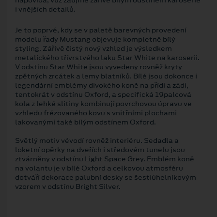
i vnějších detailů.
Je to poprvé, kdy se v paletě barevných provedení
modelu řady Mustang objevuje kompletně bílý
styling. Zářivě čistý nový vzhled je výsledkem
metalického třívrstvého laku Star White na karoserii.
V odstínu Star White jsou vyvedeny rovněž kryty
zpětných zrcátek a lemy blatníků. Bílé jsou dokonce i
legendární emblémy divokého koně na přídi a zádi,
tentokrát v odstínu Oxford, a specifická 19palcová
kola z lehké slitiny kombinují povrchovou úpravu ve
vzhledu frézovaného kovu s vnitřními plochami
lakovanými také bílým odstínem Oxford.
Světlý motiv vévodí rovněž interiéru. Sedadla a
loketní opěrky na dveřích i středovém tunelu jsou
ztvárněny v odstínu Light Space Grey. Emblém koně
na volantu je v bílé Oxford a celkovou atmosféru
dotváří dekorace palubní desky se šestiúhelníkovým
vzorem v odstínu Bright Silver.