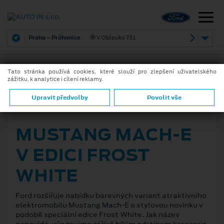
Praha – Průhonice
V Oblouku 731
Tato stránka používá cookies, které slouží pro zlepšení uživatelského
zážitku, k analytice i cílení reklamy.
ZPĚT
Upravit předvolby
Povolit vše
24. 8. 2021
MUSTANG MACH-E
V EDICI FROST
WHITE
Ford rozšiřuje nabídku barevných variant atraktivního
elektromobilu Mustang Mach-E o stylovou novinku v
podobě speciální edice Frost White. Jak název
napovídá, vůz zaujme zářivě bílým odstínem karoserie