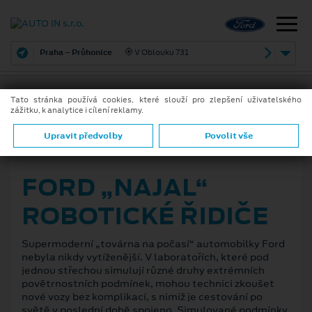
Praha – Průhonice
V Oblouku 731
Tato stránka používá cookies, které slouží pro zlepšení uživatelského
zážitku, k analytice i cílení reklamy.
ZPĚT
Upravit předvolby
Povolit vše
16. 8. 2021
FORD „NAJAL“
ROBOTICKÉ ŘIDIČE
Supermoderní „továrna na počasí“ automobilky Ford
nebyla nikdy vytíženější. V laboratořích, které pod
jednou střechou simulují různé druhy extrémních
povětrnostních podmínek, mohou technici zkoušet
nové vozy bez komplikací, s nimiž je cestování po
světě v poslední době spojeno. Simulované podmínky