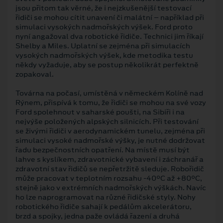
jsou přitom tak věrné, že i nejzkušenější testovací
řidiči se mohou cítit unavení či malátní – například při
simulaci vysokých nadmořských výšek. Ford proto
nyní angažoval dva robotické řidiče. Technici jim říkají
Shelby a Miles. Uplatní se zejména při simulacích
vysokých nadmořských výšek, kde metodika testu
někdy vyžaduje, aby se postup několikrát perfektně
zopakoval.
Továrna na počasí, umístěná v německém Kolíně nad
Rýnem, přispívá k tomu, že řidiči se mohou na své vozy
Ford spolehnout v saharské poušti, na Sibiři i na
nejvýše položených alpských silnicích. Při testování
se živými řidiči v aerodynamickém tunelu, zejména při
simulaci vysoké nadmořské výšky, je nutné dodržovat
řadu bezpečnostních opatření. Na místě musí být
lahve s kyslíkem, zdravotnické vybavení i záchranář a
zdravotní stav řidičů se nepřetržitě sleduje. Robořidič
může pracovat v teplotním rozsahu -40°C až +80°C,
stejně jako v extrémních nadmořských výškách. Navíc
ho lze naprogramovat na různé řidičské styly. Nohy
robotického řidiče sahají k pedálům akcelerátoru,
brzd a spojky, jedna paže ovládá řazení a druhá