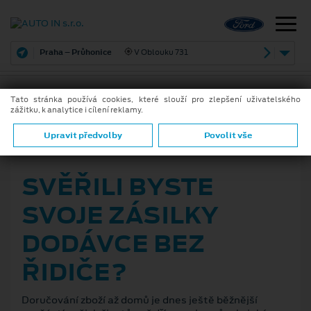
Praha – Průhonice
V Oblouku 731
Tato stránka používá cookies, které slouží pro zlepšení uživatelského
zážitku, k analytice i cílení reklamy.
ZPĚT
Upravit předvolby
Povolit vše
17. 6. 2021
SVĚŘILI BYSTE
SVOJE ZÁSILKY
DODÁVCE BEZ
ŘIDIČE?
Doručování zboží až domů je dnes ještě běžnější