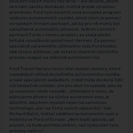
součástí našich životů než dříve – ale způsob, jakým
se k nám zásilky dostávají, možná projde výraznou
proměnou. Ford nyní oznámil nový evropský program
výzkumu autonomních vozidel, jehož cílem je pomoci
evropským firmám pochopit, jak by pro ně mohly být
samořízené automobily přínosné. Jedním z prvních
partnerů Fordu v tomto projektu se stala přední
britská rozvážková společnost Hermes. Za pomoci
speciálně upraveného užitkového vozu Ford budou
obě strany zjišťovat, jak ostatní účastníci silničního
provozu reagují na zdánlivě autonomní vůz.
Ford Transit byl pro tento účel osazen senzory, které
napodobují vzhled skutečného autonomního vozidla,
a také speciálním sedadlem, z nějž může zkušený řidič
vůz bezpečně ovládat, ale pro okolí to vypadá, jako by
za volantem nikdo neseděl. „Vzhledem k tomu, že
plánujeme přivést na silnice autonomní vozy, je
důležité, abychom mysleli nejen na samotnou
technologii, ale i na firmy našich zákazníků,“ řekl
Richard Balch, ředitel oddělení autonomních vozů a
mobility ve Ford of Europe. „Není lepší způsob, jak
poznat, co bude potřeba změnit, než vyzkoušet tyto
procesy naživo.“