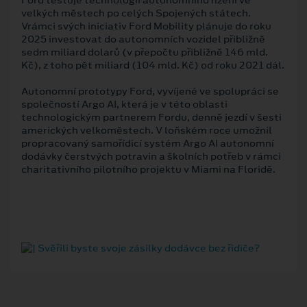
velkých městech po celých Spojených státech.
Vrámci svých iniciativ Ford Mobility plánuje do roku
2025 investovat do autonomních vozidel přibližně
sedm miliard dolarů (v přepočtu přibližně 146 mld.
Kč), z toho pět miliard (104 mld. Kč) od roku 2021 dál.
Autonomní prototypy Ford, vyvíjené ve spolupráci se
společností Argo AI, která je v této oblasti
technologickým partnerem Fordu, denně jezdí v šesti
amerických velkoměstech. V loňském roce umožnil
propracovaný samořídicí systém Argo AI autonomní
dodávky čerstvých potravin a školních potřeb v rámci
charitativního pilotního projektu v Miami na Floridě.