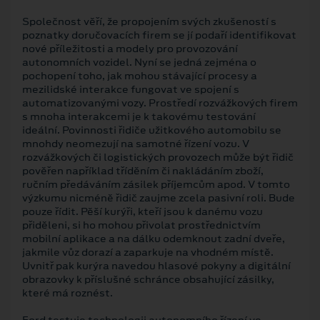
Společnost věří, že propojením svých zkušeností s
poznatky doručovacích firem se jí podaří identifikovat
nové příležitosti a modely pro provozování
autonomních vozidel. Nyní se jedná zejména o
pochopení toho, jak mohou stávající procesy a
mezilidské interakce fungovat ve spojení s
automatizovanými vozy. Prostředí rozvážkových firem
s mnoha interakcemi je k takovému testování
ideální. Povinnosti řidiče užitkového automobilu se
mnohdy neomezují na samotné řízení vozu. V
rozvážkových či logistických provozech může být řidič
pověřen například tříděním či nakládáním zboží,
ručním předáváním zásilek příjemcům apod. V tomto
výzkumu nicméně řidič zaujme zcela pasivní roli. Bude
pouze řídit. Pěší kurýři, kteří jsou k danému vozu
přiděleni, si ho mohou přivolat prostřednictvím
mobilní aplikace a na dálku odemknout zadní dveře,
jakmile vůz dorazí a zaparkuje na vhodném místě.
Uvnitř pak kurýra navedou hlasové pokyny a digitální
obrazovky k příslušné schránce obsahující zásilky,
které má roznést.
Ford testuje technologii autonomního řízení ve