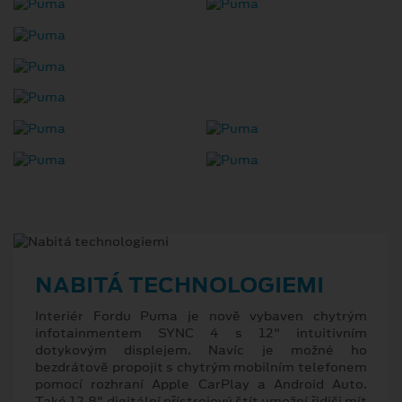
NABITÁ TECHNOLOGIEMI
Interiér Fordu Puma je nově vybaven chytrým
infotainmentem SYNC 4 s 12" intuitivním
dotykovým displejem. Navíc je možné ho
bezdrátově propojit s chytrým mobilním telefonem
pomocí rozhraní Apple CarPlay a Android Auto.
Také 12,8" digitální přístrojový štít umožní řidiči mít