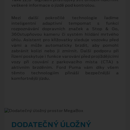
veškeré informace o jízdě pod kontrolou.
Mezi další pokročilé technologie řadíme
inteligentní adaptivní tempomat s funkcí
rozpoznávání dopravních značek a Stop & Go,
360stupňovou kameru či systém hlídání mrtvého
úhlu. Asistent pro křižovatky sleduje vozovku před
vámi a může automaticky brzdit, aby pomohl
zabránit kolizi nebo ji zmírnit. Další podporu při
řízení poskytuje i funkce varování před projíždějícími
vozy při couvání z parkovacího místa (CTA) s
aktivním brzděním. Ford Puma vám díky všem
těmto technologiím přináší bezpečnější a
komfortnější jízdu.
DODATEČNÝ ÚLOŽNÝ