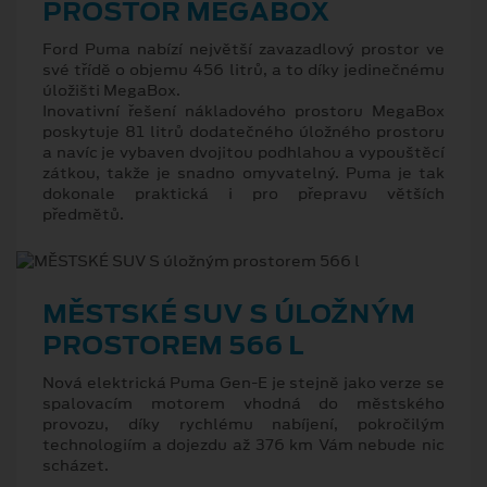
PROSTOR MEGABOX
Ford Puma nabízí největší zavazadlový prostor ve
své třídě o objemu 456 litrů, a to díky jedinečnému
úložišti MegaBox.
Inovativní řešení nákladového prostoru MegaBox
poskytuje 81 litrů dodatečného úložného prostoru
a navíc je vybaven dvojitou podhlahou a vypouštěcí
zátkou, takže je snadno omyvatelný. Puma je tak
dokonale praktická i pro přepravu větších
předmětů.
MĚSTSKÉ SUV S ÚLOŽNÝM
PROSTOREM 566 L
Nová elektrická Puma Gen-E je stejně jako verze se
spalovacím motorem vhodná do městského
provozu, díky rychlému nabíjení, pokročilým
technologiím a dojezdu až 376 km Vám nebude nic
scházet.