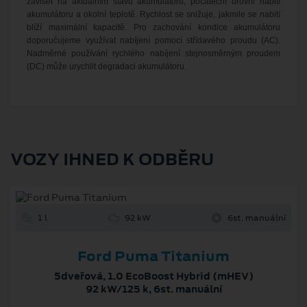
záviset na aktuálním stavu akumulátoru, počáteční úrovni nabití
akumulátoru a okolní teplotě. Rychlost se snižuje, jakmile
se nabití
blíží maximální kapacitě.
Pro zachování kondice akumulátoru
doporučujeme využívat nabíjení pomocí střídavého proudu (AC).
Nadměrné používání rychlého nabíjení stejnosměrným proudem
(DC) může urychlit
degradaci akumulátoru.
VOZY IHNED K ODBĚRU
1 l
92 kW
6st. manuální
Ford Puma Titanium
5dveřová, 1.0 EcoBoost Hybrid (mHEV)
92 kW/125 k, 6st. manuální