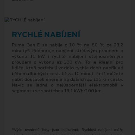
RYCHLÉ NABÍJENÍ
Puma Gen-E se nabije z 10 % na 80 % za 23,2
minuty*. Podporuje nabíjení střídavým proudem o
výkonu 11 kW i rychlé nabíjení stejnosměrným
proudem o výkonu až 100 kW. To je ideální pro
řidiče, kteří potřebují vozidlo rychle dobít například
během dlouhých cest. Již za 10 minut totiž můžete
nabít dostatek energie na dalších až 135 km cesty.
Navíc se jedná o nejúspornější elektromobil v
segmentu se spotřebou 13,1 kWh/100 km.
*
Výše uvedené časy jsou indikativní. Rychlost nabíjení může