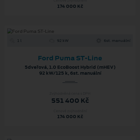
Cenové zvýhodnění
174 000 Kč
1 l
92 kW
6st. manuální
Ford Puma ST-Line
5dveřová, 1.0 EcoBoost Hybrid (mHEV)
92 kW/125 k, 6st. manuální
Zvýhodněná cena s DPH
551 400 Kč
Cenové zvýhodnění
174 000 Kč