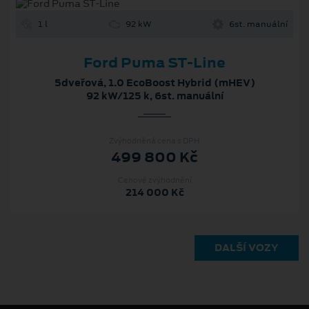
1 l
92 kW
6st. manuální
Ford Puma ST-Line
5dveřová, 1.0 EcoBoost Hybrid (mHEV)
92 kW/125 k, 6st. manuální
Zvýhodněná cena s DPH
499 800 Kč
Cenové zvýhodnění
214 000 Kč
DALŠÍ VOZY