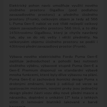
Elektrický pohon navíc umožňuje využití nového
úložného prostoru GigaBox (pod podlahou
zavazadlového prostoru) a předního úložného
prostoru (Frunk), celkovým objem je tedy až 566
l. Puma Gen-E nabízí ve své třídě nejlepší celkový
objem zavazadlového prostoru 566 litrů, a to díky
145litrovému GigaBoxu, který je chytře navržený
tak, aby se do něj vešly i větší předměty. Na
velkorysém objemu úložného prostoru se podílí i
43litrový přední zavazadlový prostor (Frunk).
Výbava nového elektrického Fordu Puma Gen-E
zajišťuje jednoduchost a pohodlí bez nutnosti
složitého výběru, výbavové stupně Puma Gen-E a
Gen-E Premium disponují ve standardní výbavě
mnoha funkcemi, které byly dříve výbavou na přání.
Puma Gen-E si zachovává ikonický design Puma s
drobnými změnami, které ji odlišují od verze se
spalovacím motorem, novými prvky jsou jedinečný
design přední části vozu díky nové přední masce a
nárazníku, doplnění o unikátní 17“ kola z lehkých
slitin či lemování blatníků lakované v barvě
karoserie.