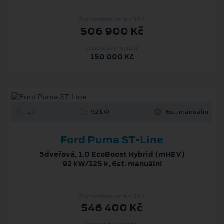
Zvýhodněná cena s DPH
506 900 Kč
Cenové zvýhodnění
150 000 Kč
1 l
92 kW
6st. manuální
Ford Puma ST-Line
5dveřová, 1.0 EcoBoost Hybrid (mHEV)
92 kW/125 k, 6st. manuální
Zvýhodněná cena s DPH
546 400 Kč