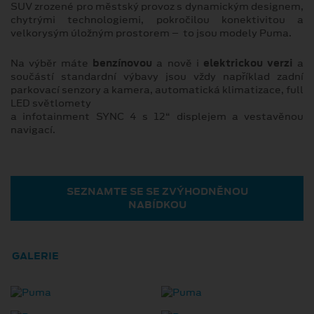
SUV zrozené pro městský provoz s dynamickým designem,
chytrými technologiemi, pokročilou konektivitou a
velkorysým úložným prostorem – to jsou modely Puma.
Na výběr máte
benzínovou
a nově i
elektrickou verzi
a
součástí standardní výbavy jsou vždy například zadní
parkovací senzory a kamera, automatická klimatizace, full
LED světlomety
a infotainment SYNC 4 s 12“ displejem a vestavěnou
navigací.
SEZNAMTE SE SE ZVÝHODNĚNOU
NABÍDKOU
GALERIE