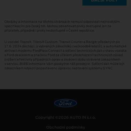
DALŠÍ VOZY
Obrázky a informace na těchto stránkách nemusí odpovídat nejnovějším
specifikacím pro český trh. Mohou obsahovat prvky dostupné jen za
příplatek, případně i prvky nedostupné v České republice.
U vozidel Transit, Transit Custom, Transit Courier a Ranger předaných po
17. 6. 2024 dochází, u vybraných zákazníků (velkoodběratelů), k automatické
aktivaci modemu FordPass Connect a sdílení technických dat o stavu vozidla
s Ford dealerem a značkou Ford za účelem předcházení technických závad,
zvýšení efektivity případných oprav a zkrácení doby strávené zákazníkem
v servisu. Bližší informace Vám poskytne náš prodejce. Sdílení dat může být
zákazníkem kdykoli pozastaveno úpravou nastavení systému SYNC.
Copyright ©2026 AUTO IN s.r.o.
Obchodní podmínky