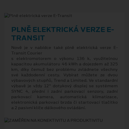
PLNĚ ELEKTRICKÁ VERZE E-
TRANSIT
Nově je v nabídce také plně elektrická verze E-
Transit Courier
s elektromotorem o výkonu 136 k, využitelnou
kapacitou akumulátoru 46 kWh a dojezdem až 325
km, díky čemuž bez problému zvládnete všechny
své každodenní cesty. Vybírat můžete ze dvou
výbavových stupňů, Trend a Limited. Ve standardní
výbavě je vždy 12" dotykový displej se systémem
SYNC 4, přední i zadní parkovací senzory, zadní
parkovací kamera, automatická klimatizace,
elektronická parkovací brzda či startovací tlačítko
a 2 pasivní klíče dálkového ovládání.