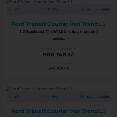
1 l
74 kW
6st. manuální
Ford Transit Courier Van Trend L1
1.0 EcoBoost 74 kW/100 k, 6st. manuální
Zvýhodněná cena s DPH
506 748 Kč
Cenové zvýhodnění
142 780 Kč
1 l
74 kW
6st. manuální
Ford Transit Courier Van Trend L1