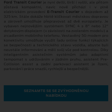
Ford Transit Courier
je nyní delší, širší i vyšší, ale přitom
zůstavá kompaktní, navíc nově přichází i v plně
elektrickém provedení
E-Transit Courier
s dojezdem až
325 km. Stále dokáže hbitě kličkovat městskou dopravou
a zároveň umožňuje přepravovat až dvě europalety. Je
vybaven nejnovějším systémem SYNC 4 s 8" nebo 12"
dotykovým displejem (v závislosti na zvoleném modelu) a
zrcadlením mobilního telefonu. Vestavěný 5G modem pro
konektivitu umožňuje využít řadu online funkcí týkajících
se bezpečnosti a technického stavu vozidla, abyste byli
neustále informováni a měli svůj vůz pod kontrolou. Díky
inteligentním asistečním systémům jako adaptivní
tempomat s udržováním v jízdním pruhu, asistent Pre-
Collision assist a zadní parkovací asistent je řízení,
parkování i práce snazší, rychlejší a bezpečnější.
SEZNAMTE SE SE ZVÝHODNĚNOU
NABÍDKOU