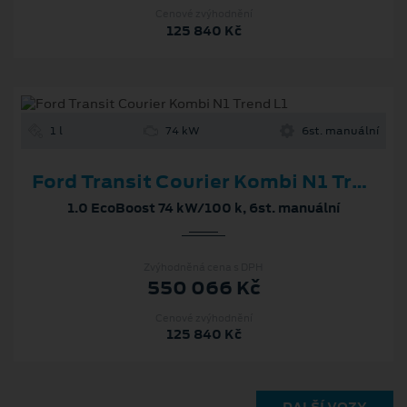
Cenové zvýhodnění
125 840 Kč
1 l
74 kW
6st. manuální
Ford Transit Courier Kombi N1 Trend L1
1.0 EcoBoost 74 kW/100 k, 6st. manuální
Zvýhodněná cena s DPH
550 066 Kč
Cenové zvýhodnění
125 840 Kč