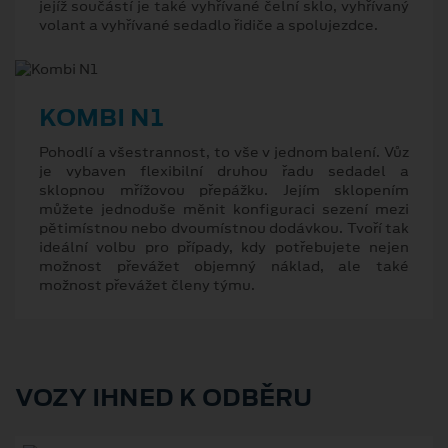
jejíž součástí je také vyhřívané čelní sklo, vyhřívaný
volant a vyhřívané sedadlo řidiče a spolujezdce.
KOMBI N1
Pohodlí a všestrannost, to vše v jednom balení. Vůz
je vybaven flexibilní druhou řadu sedadel a
sklopnou mřížovou přepážku. Jejím sklopením
můžete jednoduše měnit konfiguraci sezení mezi
pětimístnou nebo dvoumístnou dodávkou. Tvoří tak
ideální volbu pro případy, kdy potřebujete nejen
možnost převážet objemný náklad, ale také
možnost převážet členy týmu.
VOZY IHNED K ODBĚRU