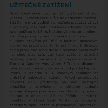
UŽITEČNÉ ZATÍŽENÍ
Nová konstrukce vozu přináší zvýšenou užitnou
kapacitu u všech verzí. Šířka nákladového prostoru
1 220 mm mezi podběhy umožňuje převážet až dvě
europalety. Maximální délka nákladového prostoru
za přepážkou je 1,8 m. Nákladový prostor o objemu
3
2,9 m
je přístupný zadními závěsnými dveřmi
s úhlem otevření až 180° a bočními posuvnými
dveřmi na pravé straně. Na přání jsou k dispozici
nejen prosklené zadní dveře a posuvné boční dveře
na obou stranách, ale také zvýšené užitečné
zatížení, které maximalizuje přepravní kapacitu
Transitu Courier Van. Verze E-Transit disponuje
také zavazadlovým prostorem pod přední kapotou
(frunk) o objemu 44 l, vhodným například na
umístění nabíjecího kabelu. Pokud potřebujete
převážet delší předměty, na přání dostupná
přepážka s průvlakem a sklopné sedadlo
spolujezdce jsou přesně pro vás. Umožňují přepravu
nákladu o délce až 2,6 m. Pořídit je můžete
například v rámci Sady Winter se sklopným
sedadlem spolujezdce a průvlakovou přepážkou,