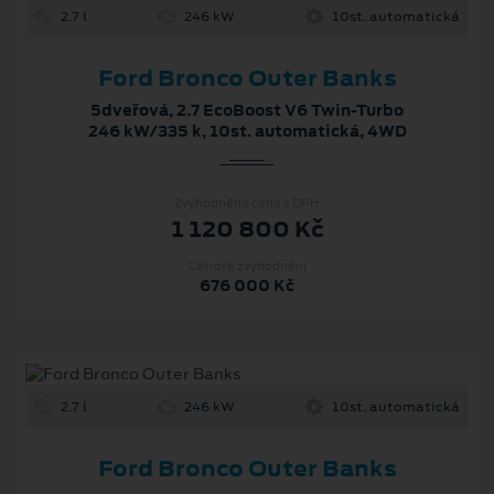
2.7 l
246 kW
10st. automatická
Ford Bronco Outer Banks
5dveřová, 2.7 EcoBoost V6 Twin-Turbo
246 kW/335 k, 10st. automatická, 4WD
Zvýhodněná cena s DPH
1 120 800 Kč
Cenové zvýhodnění
676 000 Kč
2.7 l
246 kW
10st. automatická
Ford Bronco Outer Banks