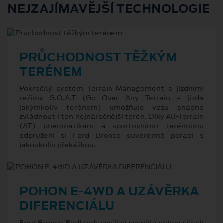
NEJZAJÍMAVĚJŠÍ TECHNOLOGIE
PRŮCHODNOST TĚŽKÝM
TERÉNEM
Pokročilý systém Terrain Management s jízdními
režimy G.O.A.T (Go Over Any Terrain = jízda
jakýmkoliv terénem) umožňuje vozu snadno
zvládnout i ten nejnáročnější terén. Díky All-Terrain
(AT) pneumatikám a sportovnímu terénnímu
odpružení si Ford Bronco suverénně poradí s
jakoukoliv překážkou.
POHON E-4WD A UZÁVĚRKA
DIFERENCIÁLU
Ford Bronco Badlands využívá vyspělý pohon všech