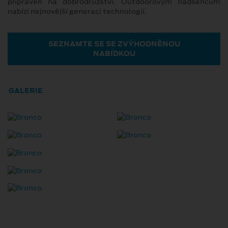
připraven na dobrodružství. Outdoorovým nadšencům
nabízí nejnovější generaci technologií.
SEZNAMTE SE SE ZVÝHODNĚNOU
NABÍDKOU
GALERIE