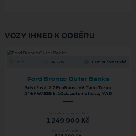
VOZY IHNED K ODBĚRU
2.7 l
246 kW
10st. automatická
Ford Bronco Outer Banks
5dveřová, 2.7 EcoBoost V6 Twin-Turbo
246 kW/335 k, 10st. automatická, 4WD
Zvýhodněná cena s DPH
1 249 900 Kč
Cenové zvýhodnění