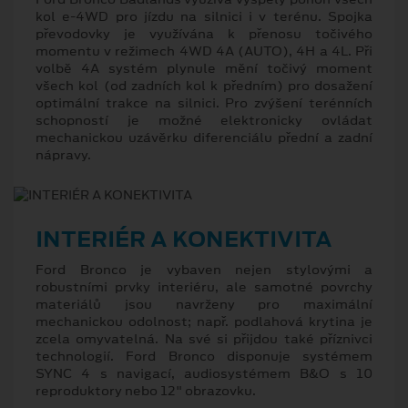
kol e-4WD pro jízdu na silnici i v terénu. Spojka
převodovky je využívána k přenosu točivého
momentu v režimech 4WD 4A (AUTO), 4H a 4L. Při
volbě 4A systém plynule mění točivý moment
všech kol (od zadních kol k předním) pro dosažení
optimální trakce na silnici. Pro zvýšení terénních
schopností je možné elektronicky ovládat
mechanickou uzávěrku diferenciálu přední a zadní
nápravy.
INTERIÉR A KONEKTIVITA
Ford Bronco je vybaven nejen stylovými a
robustními prvky interiéru, ale samotné povrchy
materiálů jsou navrženy pro maximální
mechanickou odolnost; např. podlahová krytina je
zcela omyvatelná. Na své si přijdou také příznivci
technologií. Ford Bronco disponuje systémem
SYNC 4 s navigací, audiosystémem B&O s 10
reproduktory nebo 12" obrazovku.