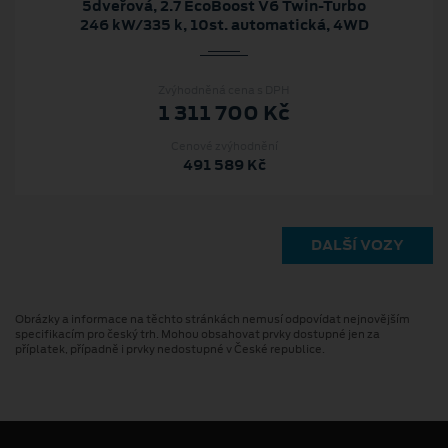
5dveřová, 2.7 EcoBoost V6 Twin-Turbo
246 kW/335 k, 10st. automatická, 4WD
Zvýhodněná cena s DPH
1 311 700 Kč
Cenové zvýhodnění
491 589 Kč
DALŠÍ VOZY
Obrázky a informace na těchto stránkách nemusí odpovídat nejnovějším
specifikacím pro český trh. Mohou obsahovat prvky dostupné jen za
příplatek, případně i prvky nedostupné v České republice.