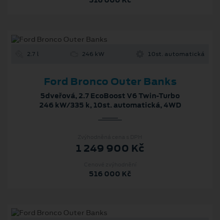
516 000 Kč
2.7 l
246 kW
10st. automatická
Ford Bronco Outer Banks
5dveřová, 2.7 EcoBoost V6 Twin-Turbo
246 kW/335 k, 10st. automatická, 4WD
Zvýhodněná cena s DPH
1 249 900 Kč
Cenové zvýhodnění
516 000 Kč